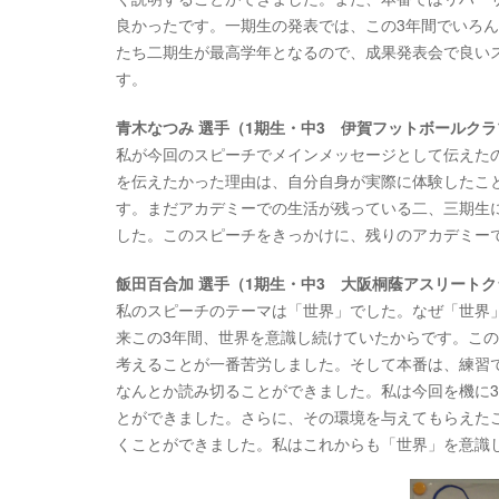
良かったです。一期生の発表では、この3年間でいろ
たち二期生が最高学年となるので、成果発表会で良い
す。
青木なつみ 選手（1期生・中3 伊賀フットボールク
私が今回のスピーチでメインメッセージとして伝えた
を伝えたかった理由は、自分自身が実際に体験したこ
す。まだアカデミーでの生活が残っている二、三期生
した。このスピーチをきっかけに、残りのアカデミー
飯田百合加 選手（1期生・中3 大阪桐蔭アスリートク
私のスピーチのテーマは「世界」でした。なぜ「世界
来この3年間、世界を意識し続けていたからです。こ
考えることが一番苦労しました。そして本番は、練習
なんとか読み切ることができました。私は今回を機に
とができました。さらに、その環境を与えてもらえた
くことができました。私はこれからも「世界」を意識