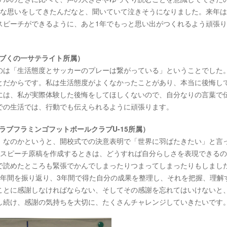
んな思いをしてきたんだなと、聞いていて泣きそうになりました。来年
スピーチができるように、あと1年でもっと思い出がつくれるよう頑張
ラブくの一サテライト所属）
のは「生活態度とサッカーのプレーは繋がっている」ということでした
とだからです。私は生活態度がよくなかったことがあり、本当に後悔し
には、私が実際体験した後悔をしてほしくないので、自分なりの言葉で
での生活では、行動でも伝えられるように頑張ります。
ラブフラミンゴフットボールクラブU-15所属）
」なのかというと、開校式での決意表明で「世界に羽ばたきたい」と言
のスピーチ原稿を作成するときは、どうすれば自分らしさを表現できる
で読めたところも緊張でかんでしまったりつまってしまったりもしまし
3年間を振り返り、3年間で得た自分の成果を整理し、それを把握、理解
ことに感謝しなければならない、そしてその感謝を忘れてはいけないと
し続け、感謝の気持ちを大切に、たくさんチャレンジしていきたいです