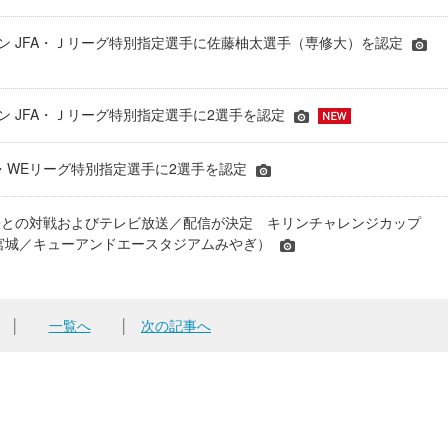
シーズン JFA・Ｊリーグ特別指定選手に佐藤柚太選手（専修大）を認定
ーズン JFA・Ｊリーグ特別指定選手に2選手を認定
JFA・WEリーグ特別指定選手に2選手を認定
表との対戦およびテレビ放送／配信が決定 キリンチャレンジカップ
24＠宮城／キューアンドエースタジアムみやぎ）
│
一覧へ
│
次の記事へ