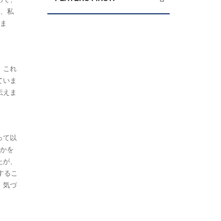
は、私
りま
。これ
ていま
伝えま
って以
のかを
たが、
するこ
、気づ
。