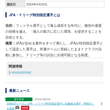
認定日
2024年4月23日
JFA・Ｆリーグ特別指定選手とは
目的：
フットサル選手として最も成長する年代に、種別や連盟
の垣根を越え、「個人の能力に応じた環境」を提供することを
目的とする。
概要：
JFAが定める要件をすべて満たし、JFAが特別指定選手と
して認定した選手は、所属チームに登録したままＦクラブの活
動に参加し、Ｆリーグ等の試合に出場可能となる制度。
関連情報
特別指定選手制度
最新ニュース
選手育成
2026/08/06
2026/27シーズン JFA・Ｊリーグ特別指定選手に佐藤柚太選手（専修大）
を認定