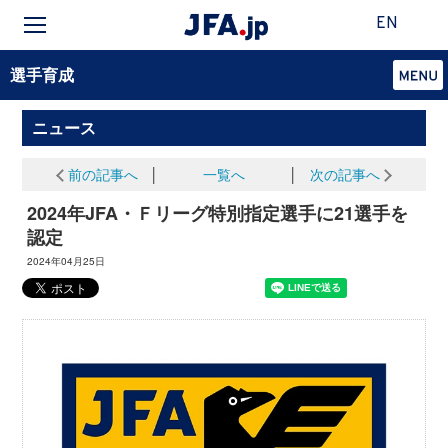
EN
選手育成
ニュース
前の記事へ
│
一覧へ
│
次の記事へ
2024年JFA・Ｆリーグ特別指定選手に21選手を
認定
2024年04月25日