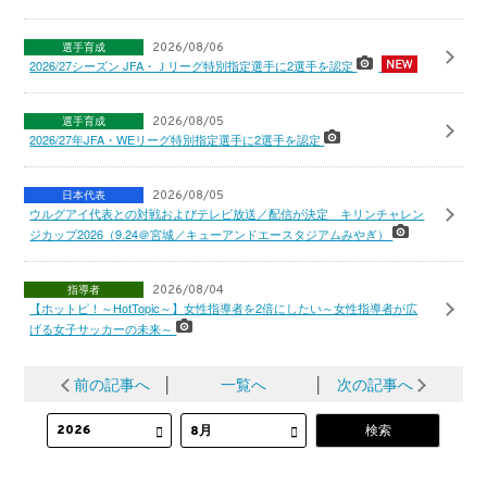
選手育成
2026/08/06
2026/27シーズン JFA・Ｊリーグ特別指定選手に2選手を認定
選手育成
2026/08/05
2026/27年JFA・WEリーグ特別指定選手に2選手を認定
日本代表
2026/08/05
ウルグアイ代表との対戦およびテレビ放送／配信が決定 キリンチャレン
ジカップ2026（9.24＠宮城／キューアンドエースタジアムみやぎ）
指導者
2026/08/04
【ホットピ！～HotTopic～】女性指導者を2倍にしたい～女性指導者が広
げる女子サッカーの未来～
前の記事へ
│
一覧へ
│
次の記事へ