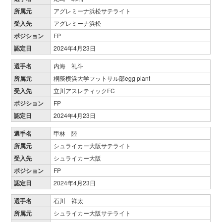
所属元
アグレミーナ浜松サテライト
受入先
アグレミーナ浜松
ポジション
FP
認定日
2024年4月23日
選手名
内海 礼斗
所属元
桐蔭横浜大学フットサル部egg plant
受入先
立川アスレティックFC
ポジション
FP
認定日
2024年4月23日
選手名
甲林 陸
所属元
シュライカー大阪サテライト
受入先
シュライカー大阪
ポジション
FP
認定日
2024年4月23日
選手名
石川 祥太
所属元
シュライカー大阪サテライト