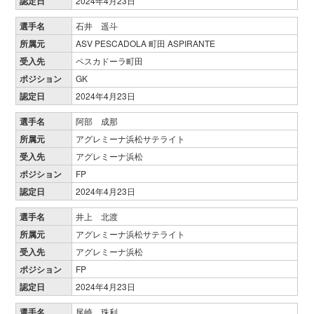
認定日
2024年4月23日
選手名
石井 遥斗
所属元
ASV PESCADOLA 町田 ASPIRANTE
受入先
ペスカドーラ町田
ポジション
GK
認定日
2024年4月23日
選手名
阿部 成那
所属元
アグレミーナ浜松サテライト
受入先
アグレミーナ浜松
ポジション
FP
認定日
2024年4月23日
選手名
井上 北渡
所属元
アグレミーナ浜松サテライト
受入先
アグレミーナ浜松
ポジション
FP
認定日
2024年4月23日
選手名
尾崎 珠利