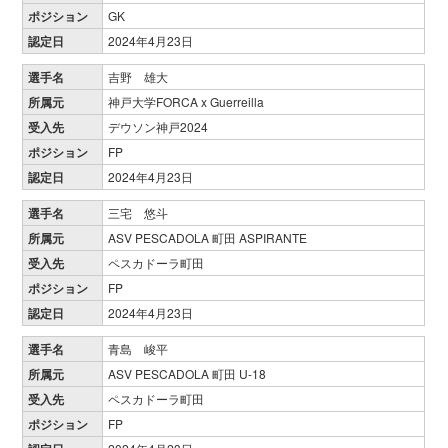
ポジション
GK
認定日
2024年4月23日
選手名
吉野 雄大
所属元
神戸大学FORCA x Guerreilla
受入先
デウソン神戸2024
ポジション
FP
認定日
2024年4月23日
選手名
三宅 悠斗
所属元
ASV PESCADOLA 町田 ASPIRANTE
受入先
ペスカドーラ町田
ポジション
FP
認定日
2024年4月23日
選手名
青島 峻平
所属元
ASV PESCADOLA 町田 U-18
受入先
ペスカドーラ町田
ポジション
FP