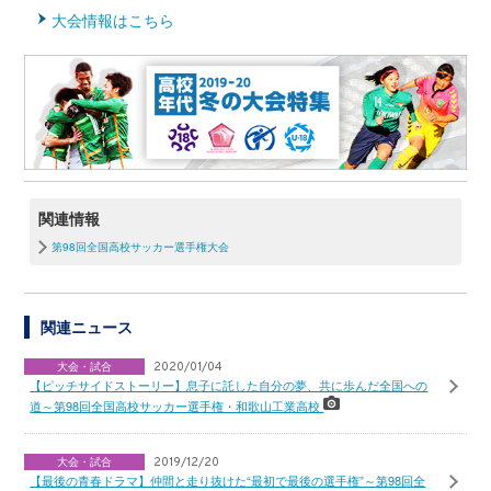
大会情報はこちら
関連情報
第98回全国高校サッカー選手権大会
関連ニュース
大会・試合
2020/01/04
【ピッチサイドストーリー】息子に託した自分の夢、共に歩んだ全国への
道～第98回全国高校サッカー選手権・和歌山工業高校
大会・試合
2019/12/20
【最後の青春ドラマ】仲間と走り抜けた“最初で最後の選手権”～第98回全