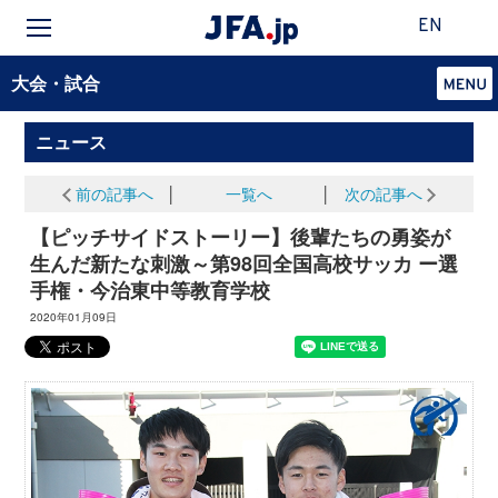
EN
大会・試合
ニュース
前の記事へ
│
一覧へ
│
次の記事へ
【ピッチサイドストーリー】後輩たちの勇姿が
生んだ新たな刺激～第98回全国高校サッカ ー選
手権・今治東中等教育学校
2020年01月09日