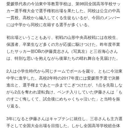
愛媛県代表の今治東中等教育学校は、第98回全国高等学校サッ
カー選手権大会で選手権初出場を果たした。同校は公立の中高
一貫校。高校から編入してくる生徒もいるが、今回のメンバー
には中学から同校に在籍する選手が多くいる。
初出場ということもあり、初戦の山形中央高校戦には在校生、
保護者、卒業生など多くの方が応援に駆けつけた。昨年度卒業
したサッカー部OBの伊藤貴志さん（写真左）と三谷海心さん
は、特別な思いを抱えながら後輩たちの晴れ舞台を見届けた。
2人は小学生時代から同じチームでボールを蹴り、ともに今治東
中学に進学した。高校2年時の2017年度には愛媛県予選で決勝
進出と、選手権まであと一歩までこぎつけたが、1点を先取しな
がら2点を奪われ逆転負け。ベンチ入りしていた伊藤さんは「も
のすごく悔しくて、試合後にめちゃくちゃ泣いた」と当時を振
り返る。
3年になると伊藤さんはキャプテンに就任し、三谷さんも主力選
手として全国大会出場を目指した。しかし全国高等学校総合体