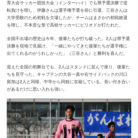
育大会サッカー競技大会（インターハイ）でも県予選決勝で逆
転負けを喫し、伊藤さんは選手権予選を前に引退。三谷さんは
大学受験のため初戦を欠場したが、チームはまさかの初戦敗退
を喫し、不本意な形で高校サッカーにピリオドが打たれた。
全国不出場の歴史は今年、後輩たちが打ち破った。2人は県予選
決勝を現地で見届け、「一緒にやってきた後輩たちが選手権に
出てくれるのがうれしかった」（三谷さん）と勝利を喜んだ。
迎えた全国の初舞台でも、2人はスタンドに並んで座り、後輩た
ちを見守った。キャプテンの大谷一真や右サイドバックの川口
留加は2人と同様、中学から同校に在籍している。長い付き合い
があるだけに思い入れも強い。