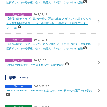
国高校サッカー選手権大会・大島僚太（川崎フロンターレ）後編
大会・試合
2019/12/19
【最後の青春ドラマ】高校3年時の“運命の出会い”がプロへの道を切り拓
く～第98回全国高校サッカー選手権大会・大島僚太（川崎フロンター
レ）中編
大会・試合
2019/12/18
【最後の青春ドラマ】自分のぶれない軸を見出した高校時代 ～第98回全
国高校サッカー選手権大会・大島僚太（川崎フロンターレ）前編
大会・試合
2019/11/18
第98回全国高校サッカー選手権大会 組合せ決定
最新ニュース
日本代表
2026/08/07
FIFAe Continental Championshipに臨むサッカーe日本代表 選手4名が決定