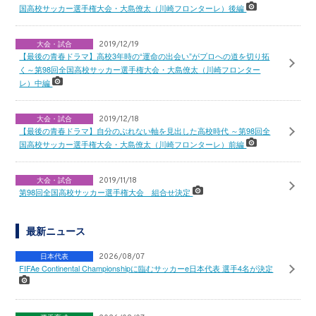
国高校サッカー選手権大会・大島僚太（川崎フロンターレ）後編
大会・試合
2019/12/19
【最後の青春ドラマ】高校3年時の“運命の出会い”がプロへの道を切り拓
く～第98回全国高校サッカー選手権大会・大島僚太（川崎フロンター
レ）中編
大会・試合
2019/12/18
【最後の青春ドラマ】自分のぶれない軸を見出した高校時代 ～第98回全
国高校サッカー選手権大会・大島僚太（川崎フロンターレ）前編
大会・試合
2019/11/18
第98回全国高校サッカー選手権大会 組合せ決定
最新ニュース
日本代表
2026/08/07
FIFAe Continental Championshipに臨むサッカーe日本代表 選手4名が決定