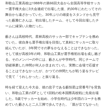
和歌山工業高校は1988年の第66回大会から全国高等学校サッカ
ー選手権大会に3大会連続で出場した後、約30年にわたってその
舞台から遠ざかっていた。30年ぶりの雄姿をスタンドから見守
った藪雅仁さんは、初出場したチーム、そして今回出場したチ
ームに縁深い人物だった。
藪さんは高校時代、星林高校のサッカー部でキャプテンを務め
ていた。彼自身も選手権出場を目指して真剣にサッカーに取り
組んでいたが、3年間でその夢をかなえることはできなかった。
そして彼が高校3年の時、和歌山工業が選手権初出場を成し遂げ
る。そのメンバーの中には、藪さんが中学時代、同じチームで
切磋琢磨した仲間が何人か含まれていた。実際に会場で応援す
ることはできなかったが、かつての仲間たちが戦う姿をテレビ
で見て「うれしかった」と振り返る。
時を経て迎えた今大会、彼の息子である藪恒星は背番号7を背負
い、和歌山工業のDFとして1回戦の松本国際高校戦に先発出場
した。5歳でサッカーを始め、小学生時代は少年団のコーチを務
めていた藪さんと二人三脚で歩んできた。「親が立てなかった