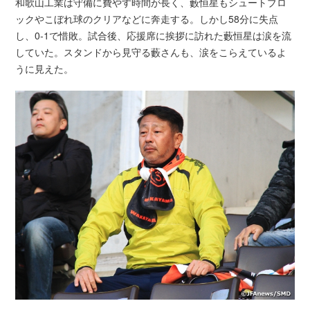
和歌山工業は守備に費やす時間が長く、藪恒星もシュートブロ
ックやこぼれ球のクリアなどに奔走する。しかし58分に失点
し、0-1で惜敗。試合後、応援席に挨拶に訪れた藪恒星は涙を流
していた。スタンドから見守る藪さんも、涙をこらえているよ
うに見えた。