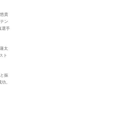
内悠貴
プテン
真選手
蓮太
スト
」と振
成功。