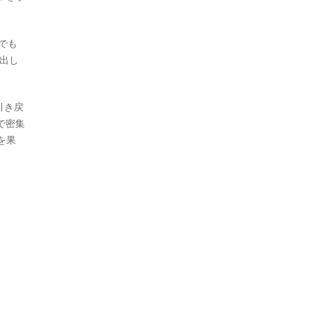
でも
出し
引き戻
で密集
を果