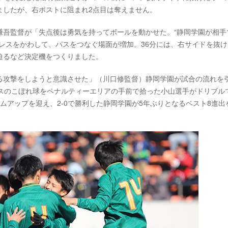
ましたが、右ポストに阻まれ2点目は奪えません。
謙吾監督が「失点後は勇気を持ってボールを動かせた。“静岡学園が相手
レスをかわして、パスをつなぐ場面が増加。36分には、右サイドを抜け
迫るなど決定機をつくりました。
る攻撃をしようと意識させた」（川口修監督）静岡学園が試合の流れを
ロスのこぼれ球をペナルティーエリアの手前で拾った小山選手がドリブル
ムアップを迎え、2-0で勝利した静岡学園が5年ぶりとなるベスト8進出