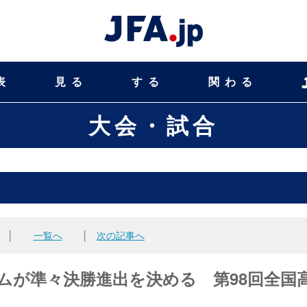
表
見る
する
関わる
大会・試合
│
一覧へ
│
次の記事へ
ムが準々決勝進出を決める 第98回全国