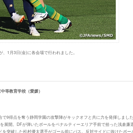
が、1月3日(金)に各会場で行われました。
治東中等教育学校（愛媛）
合で9得点を奪う静岡学園の攻撃陣がキックオフと共に力を発揮しまし
を展開。DFが弾いたボールをペナルティーエリア手前で拾った浅倉廉
イドを突破した松村優太選手がゴール前にパス。反対サイドに抜けたボー