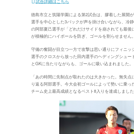
試合詳細はこちら
徳島市立と筑陽学園による第2試合は、膠着した展開
選手を中心とした3バックが声を掛け合いながら、冷
の阿部夏己選手が「どれだけサイドを崩されても最後
が積極的にハイボールを防ぎ、ゴールを割らせません
守備の奮闘が目立つ一方で攻撃は思い通りにフィニッシ
選手のクロスから放った田内選手のヘディングシュー
とGKに当たりながらも、ゴールに吸い込まれました。
「あの時間に先制点が取れたのは大きかった。無失点
り返る阿部選手。今大会初ゴールによって勢いに乗っ
チーム史上最高成績となるベスト8入りを達成しまし