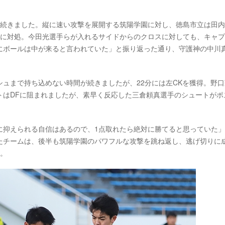
が続きました。縦に速い攻撃を展開する筑陽学園に対し、徳島市立は田
静に対処。今田光選手らが入れるサイドからのクロスに対しても、キャ
にボールは中が来ると言われていた」と振り返った通り、守護神の中川
。
ュまで持ち込めない時間が続きましたが、22分には左CKを獲得。野口
トはDFに阻まれましたが、素早く反応した三倉頼真選手のシュートがポ
に抑えられる自信はあるので、1点取れたら絶対に勝てると思っていた
たチームは、後半も筑陽学園のパワフルな攻撃を跳ね返し、逃げ切りに
た。