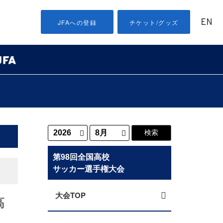
EN
JFAへの登録
チケット/グッズ
第98回全国高校
サッカー選手権大会
大会TOP
高