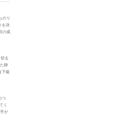
ちのリ
スを決
前の成
し切る
った静
は下級
めつ
てく
選手が