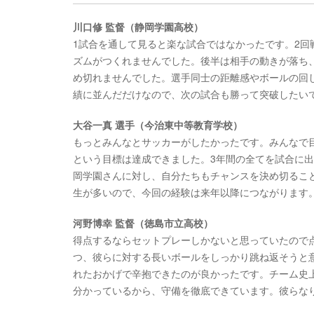
川口修 監督（静岡学園高校）
1試合を通して見ると楽な試合ではなかったです。2
ズムがつくれませんでした。後半は相手の動きが落ち
め切れませんでした。選手同士の距離感やボールの回
績に並んだだけなので、次の試合も勝って突破したい
大谷一真 選手（今治東中等教育学校）
もっとみんなとサッカーがしたかったです。みんなで目
という目標は達成できました。3年間の全てを試合に
岡学園さんに対し、自分たちもチャンスを決め切るこ
生が多いので、今回の経験は来年以降につながります
河野博幸 監督（徳島市立高校）
得点するならセットプレーしかないと思っていたので
つ、彼らに対する長いボールをしっかり跳ね返そうと
れたおかげで辛抱できたのが良かったです。チーム史
分かっているから、守備を徹底できています。彼らな