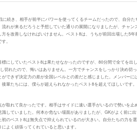
回戦に続き、相手が前半にパワーを使ってくるチームだったので、自分た
、流れが来るだろうと予想していた通りの展開になりましたが、チャン
し方を改善しなければいけません。ベスト8は、うちが前回出場した5年
です。
標にしていたベスト8は果たせなかったのですが、80分間で全てを出
出し切れたので、悔いはありません。一方でチャンスをしっかり決め切
とができず決定力の差が全国レベルとの差だと感じました。メンバーに
。後輩たちには、僕らが超えられなかったベスト8を超えてほしいです。
点が取れて良かったです。相手はサイドに速い選手がいるので勢いを止
意識していました。何本か危ない場面がありましたが、GKがよく前に出
上初のベスト8は無失点で抑えられているのが大きい。自分たちの力を
りによく頑張ってくれていると思います。