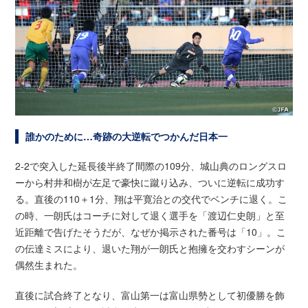
誰かのために…奇跡の大逆転でつかんだ日本一
2-2で突入した延長後半終了間際の109分、城山典のロングスロ
ーから村井和樹が左足で豪快に蹴り込み、ついに逆転に成功す
る。直後の110＋1分、翔は平寛治との交代でベンチに退く。こ
の時、一朗氏はコーチに対して退く選手を「渡辺仁史朗」と至
近距離で告げたそうだが、なぜか掲示された番号は「10」。こ
の伝達ミスにより、退いた翔が一朗氏と抱擁を交わすシーンが
偶然生まれた。
直後に試合終了となり、富山第一は富山県勢として初優勝を飾