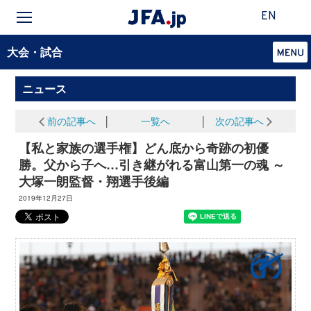
EN
大会・試合
ニュース
前の記事へ
│
一覧へ
│
次の記事へ
【私と家族の選手権】どん底から奇跡の初優
勝。父から子へ…引き継がれる富山第一の魂 ～
大塚一朗監督・翔選手後編
2019年12月27日