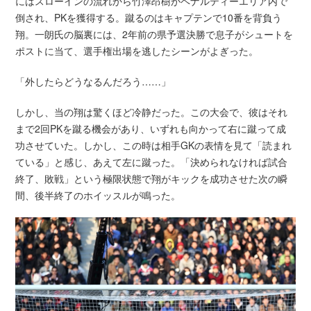
にはスローインの流れから竹澤昂樹がペナルティーエリア内で
倒され、PKを獲得する。蹴るのはキャプテンで10番を背負う
翔。一朗氏の脳裏には、2年前の県予選決勝で息子がシュートを
ポストに当て、選手権出場を逃したシーンがよぎった。
「外したらどうなるんだろう……」
しかし、当の翔は驚くほど冷静だった。この大会で、彼はそれ
まで2回PKを蹴る機会があり、いずれも向かって右に蹴って成
功させていた。しかし、この時は相手GKの表情を見て「読まれ
ている」と感じ、あえて左に蹴った。「決められなければ試合
終了、敗戦」という極限状態で翔がキックを成功させた次の瞬
間、後半終了のホイッスルが鳴った。