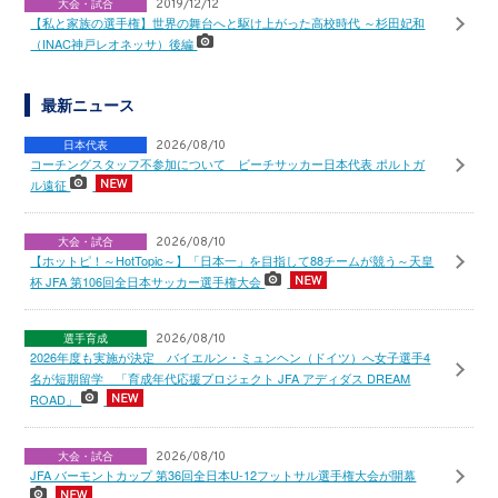
大会・試合
2019/12/12
【私と家族の選手権】世界の舞台へと駆け上がった高校時代 ～杉田妃和
（INAC神戸レオネッサ）後編
最新ニュース
日本代表
2026/08/10
コーチングスタッフ不参加について ビーチサッカー日本代表 ポルトガ
ル遠征
大会・試合
2026/08/10
【ホットピ！～HotTopic～】「日本一」を目指して88チームが競う～天皇
杯 JFA 第106回全日本サッカー選手権大会
選手育成
2026/08/10
2026年度も実施が決定 バイエルン・ミュンヘン（ドイツ）へ女子選手4
名が短期留学 「育成年代応援プロジェクト JFA アディダス DREAM
ROAD」
大会・試合
2026/08/10
JFA バーモントカップ 第36回全日本U-12フットサル選手権大会が開幕