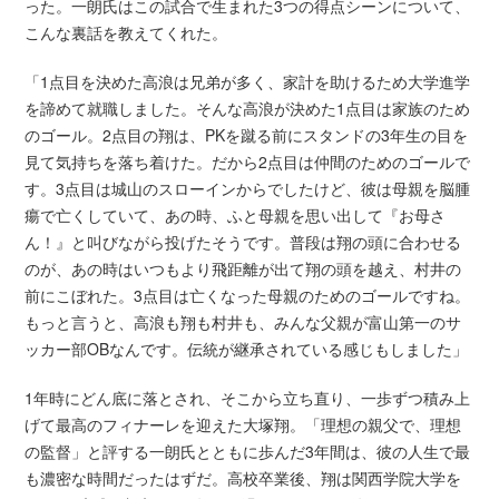
った。一朗氏はこの試合で生まれた3つの得点シーンについて、
こんな裏話を教えてくれた。
「1点目を決めた高浪は兄弟が多く、家計を助けるため大学進学
を諦めて就職しました。そんな高浪が決めた1点目は家族のため
のゴール。2点目の翔は、PKを蹴る前にスタンドの3年生の目を
見て気持ちを落ち着けた。だから2点目は仲間のためのゴールで
す。3点目は城山のスローインからでしたけど、彼は母親を脳腫
瘍で亡くしていて、あの時、ふと母親を思い出して『お母さ
ん！』と叫びながら投げたそうです。普段は翔の頭に合わせる
のが、あの時はいつもより飛距離が出て翔の頭を越え、村井の
前にこぼれた。3点目は亡くなった母親のためのゴールですね。
もっと言うと、高浪も翔も村井も、みんな父親が富山第一のサ
ッカー部OBなんです。伝統が継承されている感じもしました」
1年時にどん底に落とされ、そこから立ち直り、一歩ずつ積み上
げて最高のフィナーレを迎えた大塚翔。「理想の親父で、理想
の監督」と評する一朗氏とともに歩んだ3年間は、彼の人生で最
も濃密な時間だったはずだ。高校卒業後、翔は関西学院大学を