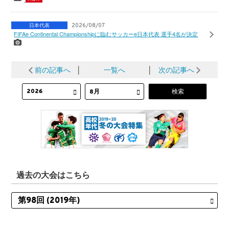
日本代表
2026/08/07
FIFAe Continental Championshipに臨むサッカーe日本代表 選手4名が決定
前の記事へ
│
一覧へ
│
次の記事へ
過去の大会はこちら