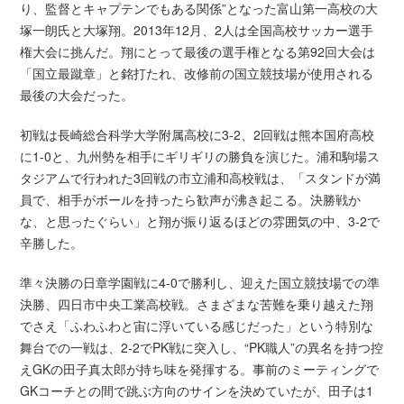
り、監督とキャプテンでもある関係”となった富山第一高校の大
塚一朗氏と大塚翔。2013年12月、2人は全国高校サッカー選手
権大会に挑んだ。翔にとって最後の選手権となる第92回大会は
「国立最蹴章」と銘打たれ、改修前の国立競技場が使用される
最後の大会だった。
初戦は長崎総合科学大学附属高校に3-2、2回戦は熊本国府高校
に1-0と、九州勢を相手にギリギリの勝負を演じた。浦和駒場ス
タジアムで行われた3回戦の市立浦和高校戦は、「スタンドが満
員で、相手がボールを持ったら歓声が沸き起こる。決勝戦か
な、と思ったぐらい」と翔が振り返るほどの雰囲気の中、3-2で
辛勝した。
準々決勝の日章学園戦に4-0で勝利し、迎えた国立競技場での準
決勝、四日市中央工業高校戦。さまざまな苦難を乗り越えた翔
でさえ「ふわふわと宙に浮いている感じだった」という特別な
舞台での一戦は、2-2でPK戦に突入し、“PK職人”の異名を持つ控
えGKの田子真太郎が持ち味を発揮する。事前のミーティングで
GKコーチとの間で跳ぶ方向のサインを決めていたが、田子は1