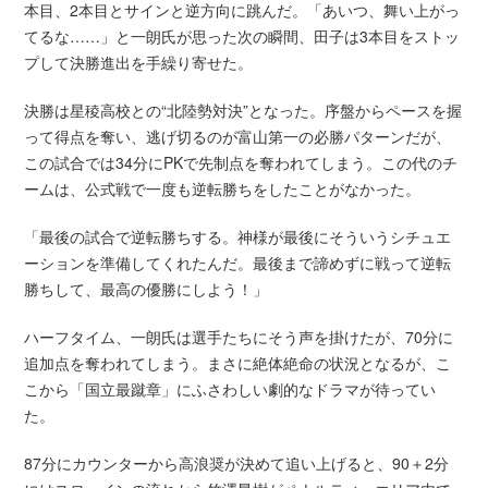
本目、2本目とサインと逆方向に跳んだ。「あいつ、舞い上がっ
てるな……」と一朗氏が思った次の瞬間、田子は3本目をストッ
プして決勝進出を手繰り寄せた。
決勝は星稜高校との“北陸勢対決”となった。序盤からペースを握
って得点を奪い、逃げ切るのが富山第一の必勝パターンだが、
この試合では34分にPKで先制点を奪われてしまう。この代のチ
ームは、公式戦で一度も逆転勝ちをしたことがなかった。
「最後の試合で逆転勝ちする。神様が最後にそういうシチュエ
ーションを準備してくれたんだ。最後まで諦めずに戦って逆転
勝ちして、最高の優勝にしよう！」
ハーフタイム、一朗氏は選手たちにそう声を掛けたが、70分に
追加点を奪われてしまう。まさに絶体絶命の状況となるが、こ
こから「国立最蹴章」にふさわしい劇的なドラマが待ってい
た。
87分にカウンターから高浪奨が決めて追い上げると、90＋2分