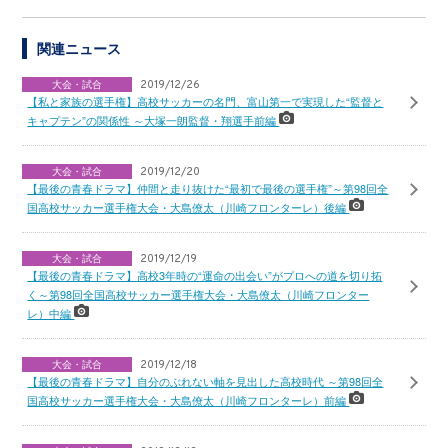
関連ニュース
大会・試合
2019/12/26
【私と家族の選手権】高校サッカーの名門、富山第一で実現した“監督と
キャプテン”の関係性 ～大塚一朗監督・翔選手前編
大会・試合
2019/12/20
【最後の青春ドラマ】仲間と走り抜けた“最初で最後の選手権”～第98回全
国高校サッカー選手権大会・大島僚太（川崎フロンターレ）後編
大会・試合
2019/12/19
【最後の青春ドラマ】高校3年時の“運命の出会い”がプロへの道を切り拓
く～第98回全国高校サッカー選手権大会・大島僚太（川崎フロンター
レ）中編
大会・試合
2019/12/18
【最後の青春ドラマ】自分のぶれない軸を見出した高校時代 ～第98回全
国高校サッカー選手権大会・大島僚太（川崎フロンターレ）前編