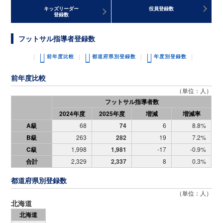
キッズリーダー
役員登録数
登録数
フットサル指導者登録数
前年度比較
都道府県別登録数
年度別登録数
前年度比較
（単位：人）
フットサル指導者数
2024年度
2025年度
増減
増減率
A級
68
74
6
8.8%
B級
263
282
19
7.2%
C級
1,998
1,981
-17
-0.9%
合計
2,329
2,337
8
0.3%
都道府県別登録数
（単位：人）
北海道
北海道