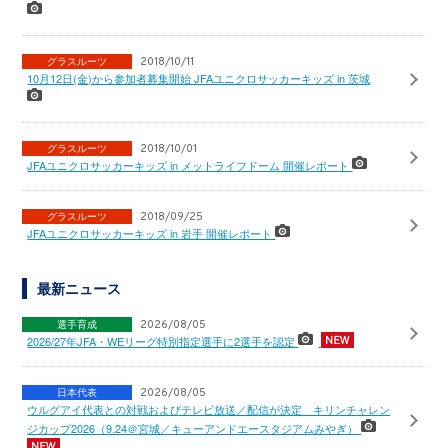
グラスルーツ
2018/10/11
10月12日(金)から参加者募集開始 JFAユニクロサッカーキッズ in 茨城
グラスルーツ
2018/10/01
JFAユニクロサッカーキッズ in メットライフドーム 開催レポート
グラスルーツ
2018/09/25
JFAユニクロサッカーキッズ in 岩手 開催レポート
最新ニュース
選手育成
2026/08/05
2026/27年JFA・WEリーグ特別指定選手に2選手を認定
日本代表
2026/08/05
ウルグアイ代表との対戦およびテレビ放送／配信が決定 キリンチャレン
ジカップ2026（9.24＠宮城／キューアンドエースタジアムみやぎ）