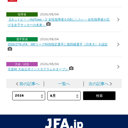
指導者
2026/08/04
【ホットピ！～HotTopic～】女性指導者を2倍にしたい～女性指導者が広
げる女子サッカーの未来～
選手育成
2026/08/04
2026/27年JFA・WEリーグ特別指定選手に柴田瞳選手（日本大）を認定
大会・試合
2026/08/04
天皇杯 大会公式インスタグラムをオープン
前の記事へ
│
一覧へ
│
次の記事へ