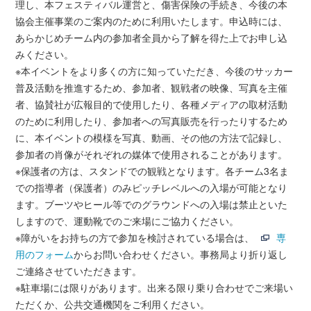
理し、本フェスティバル運営と、傷害保険の手続き、今後の本
協会主催事業のご案内のために利用いたします。申込時には、
あらかじめチーム内の参加者全員から了解を得た上でお申し込
みください。
※本イベントをより多くの方に知っていただき、今後のサッカー
普及活動を推進するため、参加者、観戦者の映像、写真を主催
者、協賛社が広報目的で使用したり、各種メディアの取材活動
のために利用したり、参加者への写真販売を行ったりするため
に、本イベントの模様を写真、動画、その他の方法で記録し、
参加者の肖像がそれぞれの媒体で使用されることがあります。
※保護者の方は、スタンドでの観戦となります。各チーム3名ま
での指導者（保護者）のみピッチレベルへの入場が可能となり
ます。ブーツやヒール等でのグラウンドへの入場は禁止といた
しますので、運動靴でのご来場にご協力ください。
※障がいをお持ちの方で参加を検討されている場合は、
専
用のフォーム
からお問い合わせください。事務局より折り返し
ご連絡させていただきます。
※駐車場には限りがあります。出来る限り乗り合わせでご来場い
ただくか、公共交通機関をご利用ください。