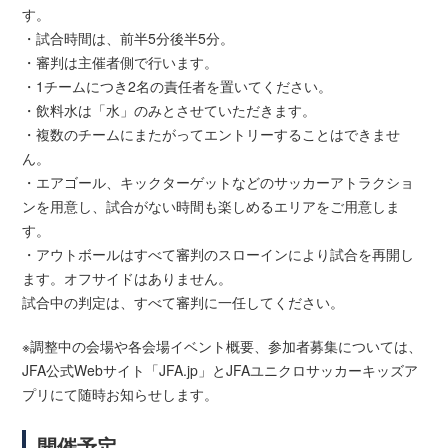
す。
・試合時間は、前半5分後半5分。
・審判は主催者側で行います。
・1チームにつき2名の責任者を置いてください。
・飲料水は「水」のみとさせていただきます。
・複数のチームにまたがってエントリーすることはできませ
ん。
・エアゴール、キックターゲットなどのサッカーアトラクショ
ンを用意し、試合がない時間も楽しめるエリアをご用意しま
す。
・アウトボールはすべて審判のスローインにより試合を再開し
ます。オフサイドはありません。
試合中の判定は、すべて審判に一任してください。
※調整中の会場や各会場イベント概要、参加者募集については、
JFA公式Webサイト「JFA.jp」とJFAユニクロサッカーキッズア
プリにて随時お知らせします。
開催予定