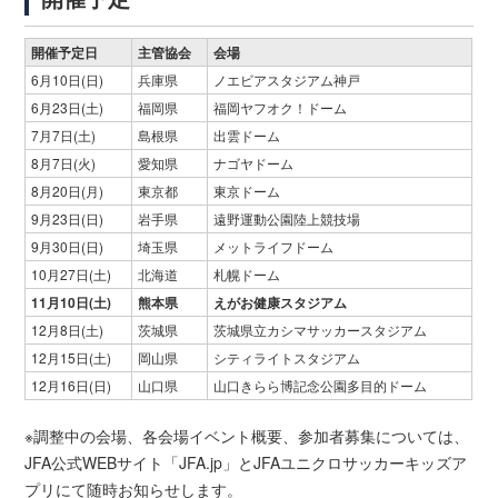
開催予定日
主管協会
会場
6月10日(日)
兵庫県
ノエビアスタジアム神戸
6月23日(土)
福岡県
福岡ヤフオク！ドーム
7月7日(土)
島根県
出雲ドーム
8月7日(火)
愛知県
ナゴヤドーム
8月20日(月)
東京都
東京ドーム
9月23日(日)
岩手県
遠野運動公園陸上競技場
9月30日(日)
埼玉県
メットライフドーム
10月27日(土)
北海道
札幌ドーム
11月10日(土)
熊本県
えがお健康スタジアム
12月8日(土)
茨城県
茨城県立カシマサッカースタジアム
12月15日(土)
岡山県
シティライトスタジアム
12月16日(日)
山口県
山口きらら博記念公園多目的ドーム
※調整中の会場、各会場イベント概要、参加者募集については、
JFA公式WEBサイト「JFA.jp」とJFAユニクロサッカーキッズア
プリにて随時お知らせします。