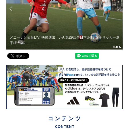
U-
メニーナと仙台LYが決勝進出 JFA 第29回全日本U-18 女子サッカー選
準
手権大会
コンテンツ
CONTENT