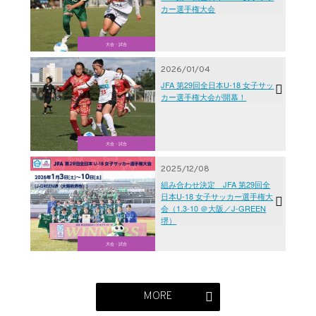
カー選手権大会
大会・試合
2026/01/04
JFA 第29回全日本U-18 女子サッ
カー選手権大会が開幕！
大会・試合
2025/12/08
組み合わせ決定 JFA 第29回全
⽇本U-18 女子サッカー選手権大
会（1.3-10 ＠大阪／J-GREEN
堺）
大会・試合
MORE