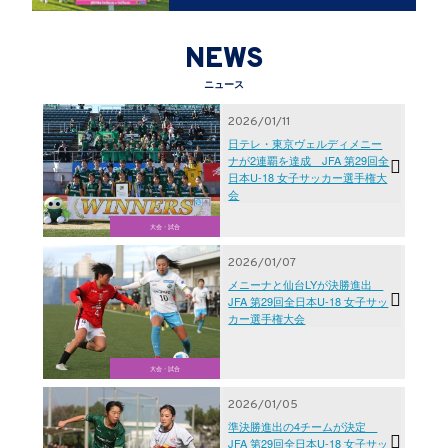
NEWS
ニュース
2026/01/11
日テレ・東京ヴェルディメニー
ナが2連覇を達成 JFA 第29回全
日本U-18 女子サッカー選手権大
会
大会・試合
2026/01/07
メニーナと仙台LYが決勝進出
JFA 第29回全日本U-18 女子サッ
カー選手権大会
大会・試合
2026/01/05
準決勝進出の4チームが決定
JFA 第29回全日本U-18 女子サッ