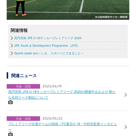
関連情報
高円宮杯 JFA U-18サッカープレミアリーグ 2020
JFA Youth & Development Programme（JYD）
Sports assist you～いま、スポーツにできること～
関連ニュース
大会・試合
2020/06/19
高円宮杯 JFA U-18サッカープレミアリーグ 2020の開催中止および 新た
な合同リーグ創設について
大会・試合
2020/05/22
プレミアリーグ出場チームの現状～FC東京U-18・中村忠監督インタビュ
ー