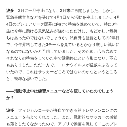
波多
3月に一旦停止になり、3月末に再開しました。しかし、
緊急事態宣言などを受けて4月1日から活動を停止しました。4月
4日のプレミアリーグ開幕に向けて準備を進めていて、特に3年
生は今年に懸ける意気込みが強かっただけに、もどかしい気持
ちはあったのではないでしょうか。私自身も監督としての2年目
で、今年昇格してきた3チームを見ているとかなり厳しい戦いに
なるのではないかと予想していました。そのため、心も含めて
それなりの準備をしていた中で活動停止という形になり、不安
もありました。ただ一方で、コロナウイルスが猛威をふるって
いたので、これはサッカーどころではないのかなというところ
と、複雑な思いでした。
――活動停止中は練習メニューなどを渡していたのでしょう
か？
波多
フィジカルコーチが各自でできる筋トレやランニングの
メニューを与えてくれました。また、戦術的なサッカーの感覚
も落としたくなかったので、アプリで動画を流して「このプレ