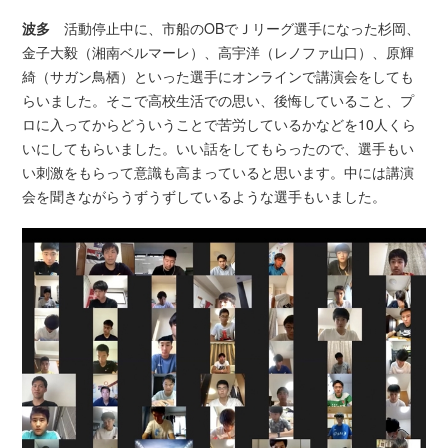
波多
活動停止中に、市船のOBでＪリーグ選手になった杉岡、
金子大毅（湘南ベルマーレ）、高宇洋（レノファ山口）、原輝
綺（サガン鳥栖）といった選手にオンラインで講演会をしても
らいました。そこで高校生活での思い、後悔していること、プ
ロに入ってからどういうことで苦労しているかなどを10人くら
いにしてもらいました。いい話をしてもらったので、選手もい
い刺激をもらって意識も高まっていると思います。中には講演
会を聞きながらうずうずしているような選手もいました。