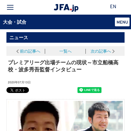
EN
大会・試合
ニュース
前の記事へ
│
一覧へ
│
次の記事へ
プレミアリーグ出場チームの現状～市立船橋高
校・波多秀吾監督インタビュー
2020年07月13日