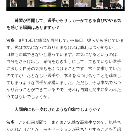
――練習が再開して、選手からサッカーができる喜びややる気
を感じる場面はありますか？
波多
6月15日に練習が再開してから毎日、彼らから感じていま
す。私は本気になって取り組まなければ勝利はつかめないし、
目標も達成できないと思っています。本気になるというのは、
自分をさらけ出し、感情をむき出しにして、できていない選手
に激しく自分の気持ちをぶつけることです。常々要求していた
のですが、おとなしい選手や、本音をぶつけ合うことを躊躇し
てしまうような選手が結構いました。ただし、今は本気でぶつ
かり合うことができているので、それは自粛期間中に変われた
点ではないでしょうか。
――人間的にも一皮むけたような印象でしょうか？
波多
この自粛期間で、まだまだ未熟な高校生なので、気持ち
がぶれたりだとか、モチベーションが落ちたりすることを予想