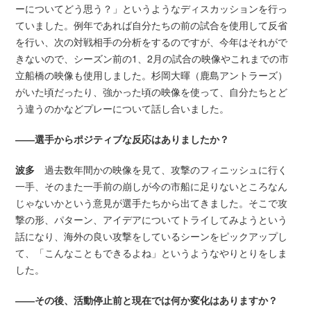
ーについてどう思う？」というようなディスカッションを行っ
ていました。例年であれば自分たちの前の試合を使用して反省
を行い、次の対戦相手の分析をするのですが、今年はそれがで
きないので、シーズン前の1、2月の試合の映像やこれまでの市
立船橋の映像も使用しました。杉岡大暉（鹿島アントラーズ）
がいた頃だったり、強かった頃の映像を使って、自分たちとど
う違うのかなどプレーについて話し合いました。
――選手からポジティブな反応はありましたか？
波多
過去数年間かの映像を見て、攻撃のフィニッシュに行く
一手、そのまた一手前の崩しが今の市船に足りないところなん
じゃないかという意見が選手たちから出てきました。そこで攻
撃の形、パターン、アイデアについてトライしてみようという
話になり、海外の良い攻撃をしているシーンをピックアップし
て、「こんなこともできるよね」というようなやりとりをしま
した。
――その後、活動停止前と現在では何か変化はありますか？