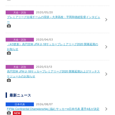
大会・試合
2020/05/20
プレミアリーグ出場チームの現状～大津高校・平岡和徳総監督インタビュ
ー
大会・試合
2020/04/03
（4/3更新）高円宮杯 JFA U-18サッカープレミアリーグ2020 開幕延期の
お知らせ
大会・試合
2020/03/13
高円宮杯 JFA U-18サッカープレミアリーグ2020 開幕延期およびマッチス
ケジュールのお知らせ
最新ニュース
日本代表
2026/08/07
FIFAe Continental Championshipに臨むサッカーe日本代表 選手4名が決定