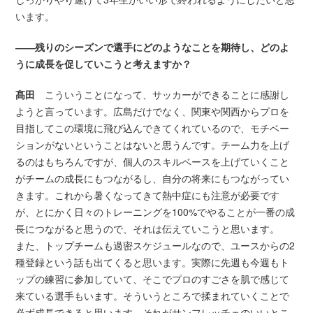
います。
――残りのシーズンで選手にどのようなことを期待し、どのよ
うに成長を促していこうと考えますか？
髙田
こういうことになって、サッカーができることに感謝し
ようと言っています。広島だけでなく、関東や関西からプロを
目指してこの環境に飛び込んできてくれているので、モチベー
ションがないということはないと思うんです。チーム力を上げ
るのはもちろんですが、個人のスキルベースを上げていくこと
がチームの成長にもつながるし、自分の将来にもつながってい
きます。これから暑くなってきて熱中症にも注意が必要です
が、とにかく日々のトレーニングを100%でやることが一番の成
長につながると思うので、それは伝えていこうと思います。
また、トップチームも過密スケジュールなので、ユースからの2
種登録という話も出てくると思います。実際に先週も今週もト
ップの練習に参加していて、そこでプロのすごさを肌で感じて
来ている選手もいます。そういうところで揉まれていくことで
必ず成長できると思います。それがサンフレッチェのいいとこ