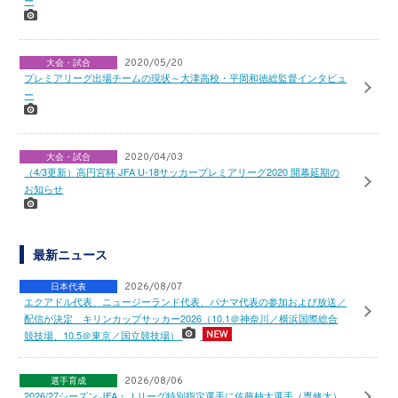
ー
大会・試合
2020/05/20
プレミアリーグ出場チームの現状～大津高校・平岡和徳総監督インタビュ
ー
大会・試合
2020/04/03
（4/3更新）高円宮杯 JFA U-18サッカープレミアリーグ2020 開幕延期の
お知らせ
最新ニュース
日本代表
2026/08/07
エクアドル代表、ニュージーランド代表、パナマ代表の参加および放送／
配信が決定 キリンカップサッカー2026（10.1＠神奈川／横浜国際総合
競技場、10.5＠東京／国立競技場）
選手育成
2026/08/06
2026/27シーズン JFA・Ｊリーグ特別指定選手に佐藤柚太選手（専修大）