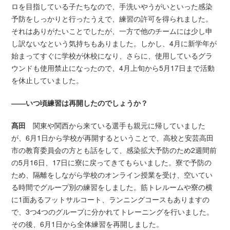
ロを目指している子たちなので、手洗いやうがいといった感染
予防をしっかりと行ったうえで、練習の許可を得られました。
それはありがたいことでしたが、一方で他のチームには少し申
し訳ないなという気持ちもありました。しかし、4月に新学年が
始まってすぐに学校が休校になり、さらに、使用しているグラ
ウンドも使用禁止になったので、4月上旬から5月17日まで活動
を休止していました。
――いつ頃練習は再開したのでしょうか？
髙田
関東や関西から来ている選手も親元に帰していました
が、6月1日から学校が再開するということで、高校と安芸高田
市の教育委員会の方とも話をして、感染拡大予防のため2週間前
の5月16日、17日に寮に戻ってきてもらいました。寮で予防の
ため、隔離をしながら学校のオンライン授業を受け、空いてい
る時間でグループ別の練習をしました。筋トレルームや寮の横
に1面あるフットサルコート、ランニングコースもありますの
で、3つ4つのグループに分かれてトレーニングを行いました。
その後、6月1日から全体練習を再開しました。