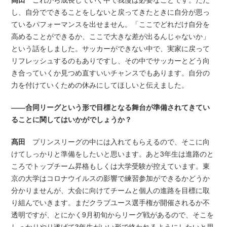
し、自分でできることをしないと戻ってきたときに自分が思っ
ているパフォーマンスを出せません。「ここでどれだけ自分を
高めることができるか、ここで大きな差が出るんじゃないか」
という話をしました。サッカーができない中で、実家に戻って
リフレッシュするのもありですし、その中でサッカーとどう向
き合っていくか見つめ直すいいチャンスでもあります。自分の
力を付けていくための休みにしてほしいと伝えました。
――合同リーグという形で目標となる舞台が準備されてきてい
ることに関してはいかがでしょうか？
髙田
プリンスリーグの中には入れてもらえるので、そこに向
けてしっかりと準備をしたいと思います。あと3年生は進路のと
ころでトップチーム昇格もしくは大学受験が控えています。東
京の大学はコロナウイルスの影響で練習参加ができるかどうか
分かりませんが、大会に向けてチームと個人の進路を目標に取
り組んでいきます。まだクラブユース選手権が開催されるか不
透明ですが、とにかく9月初旬からリーグ戦があるので、そこを
しっかりやり遂げて3年生がいい形で終われるようにしたいと思