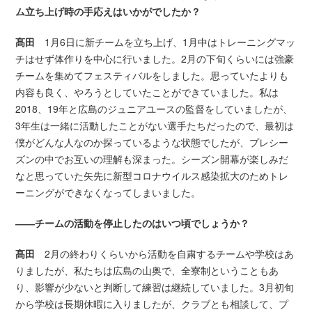
ム立ち上げ時の手応えはいかがでしたか？
髙田
1月6日に新チームを立ち上げ、1月中はトレーニングマッ
チはせず体作りを中心に行いました。2月の下旬くらいには強豪
チームを集めてフェスティバルをしました。思っていたよりも
内容も良く、やろうとしていたことができていました。私は
2018、19年と広島のジュニアユースの監督をしていましたが、
3年生は一緒に活動したことがない選手たちだったので、最初は
僕がどんな人なのか探っているような状態でしたが、プレシー
ズンの中でお互いの理解も深まった。シーズン開幕が楽しみだ
なと思っていた矢先に新型コロナウイルス感染拡大のためトレ
ーニングができなくなってしまいました。
――チームの活動を停止したのはいつ頃でしょうか？
髙田
2月の終わりくらいから活動を自粛するチームや学校はあ
りましたが、私たちは広島の山奥で、全寮制ということもあ
り、影響が少ないと判断して練習は継続していました。3月初旬
から学校は長期休暇に入りましたが、クラブとも相談して、プ