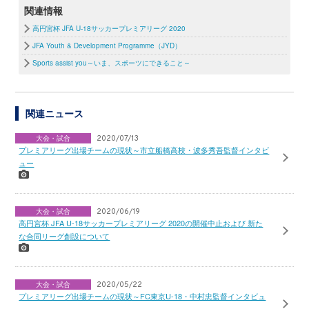
関連情報
高円宮杯 JFA U-18サッカープレミアリーグ 2020
JFA Youth & Development Programme（JYD）
Sports assist you～いま、スポーツにできること～
関連ニュース
大会・試合
2020/07/13
プレミアリーグ出場チームの現状～市立船橋高校・波多秀吾監督インタビ
ュー
大会・試合
2020/06/19
高円宮杯 JFA U-18サッカープレミアリーグ 2020の開催中止および 新た
な合同リーグ創設について
大会・試合
2020/05/22
プレミアリーグ出場チームの現状～FC東京U-18・中村忠監督インタビュ