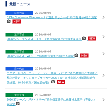
最新ニュース
日本代表
2026/08/07
FIFAe Continental Championshipに臨むサッカーe日本代表 選手4名が決定
選手育成
2026/08/07
2026/27シーズン JFA・Ｊリーグ特別指定選手に9選手を認定
選手育成
2026/08/07
2026/27年JFA・WEリーグ特別指定選手に3選手を認定
日本代表
2026/08/07
エクアドル代表、ニュージーランド代表、パナマ代表の参加および放送／
配信が決定 キリンカップサッカー2026（10.1＠神奈川／横浜国際総合
競技場、10.5＠東京／国立競技場）
選手育成
2026/08/06
2026/27シーズン JFA・Ｊリーグ特別指定選手に佐藤柚太選手（専修大）
を認定