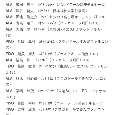
ALA 繁田 稜平 ｼｹﾞﾀ ﾘｮｳﾍｲ（バルドラール浦安テルセーロ）
ALA 深谷 啓人 ﾌｶﾔ ｹｲﾄ（日本福祉大学付属高）
ALA 田邊 隆之介 ﾀﾅﾍﾞ ﾘｭｳﾉｽｹ（名古屋オーシャンズU-18）
ALA 青島 竣平 ｱｵｼﾏ ｼｭﾝﾍﾟｲ（ペスカドーラ町田U-18）
ALA 大西 塁 ｵｵﾆｼ ﾙｲ（東急SレイエスFC フットサル U-
18）
PIVO 片岡 幸村 ｶﾀｵｶ ﾕｷﾑﾗ（フウガドールすみだファルコン
ズ）
FIXO 須貝 康太 ｽｶﾞｲ ｺｳﾀ（ヴォスクオーレ仙台U-18）
ALA 福島 和 ﾌｸｼﾏ ｶｽﾞ（ペスカドーラ町田U-18）
FIXO 葛島 歓咲 ｸｽﾞｼﾏ ｶﾝｻｸ（東急SレイエスFC フットサル
U-18）
ALA 行木 詩心優 ﾅﾒｷ ﾀﾐﾕ（フウガドールすみだファルコン
ズ）
ALA 福嶋 絆聖 ﾌｸｼﾏ ﾊﾞﾝｾｲ（東急SレイエスFC フットサル
U-18）
PIVO 齋藤 幸輝 ｻｲﾄｳ ｺｳｷ（バルドラール浦安テルセーロ）
PIVO 岩井 琢真 ｲﾜｲ ﾀｸﾏ（フウガドールすみだファルコン