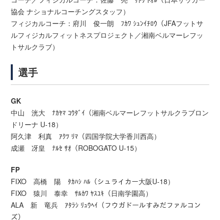
協会 ナショナルコーチングスタッフ）
フィジカルコーチ：府川 俊一朗 ﾌｶﾜ ｼｭﾝｲﾁﾛｳ（JFAフットサ
ルフィジカルフィットネスプロジェクト／湘南ベルマーレフッ
トサルクラブ）
選手
GK
中山 洸大 ﾅｶﾔﾏ ｺｳﾀﾞｲ（湘南ベルマーレフットサルクラブロン
ドリーナ U-18）
阿久津 利真 ｱｸﾂ ﾘﾏ（四国学院大学香川西高）
成瀬 冴皇 ﾅﾙｾ ｻｵ（ROBOGATO U-15）
FP
FIXO 高橋 陽 ﾀｶﾊｼ ﾊﾙ（シュライカー大阪U-18）
FIXO 猿川 泰幸 ｻﾙｶﾜ ﾔｽﾕｷ（日南学園高）
ALA 新 竜兵 ｱﾀﾗｼ ﾘｭｳﾍｲ（フウガドールすみだファルコン
ズ）