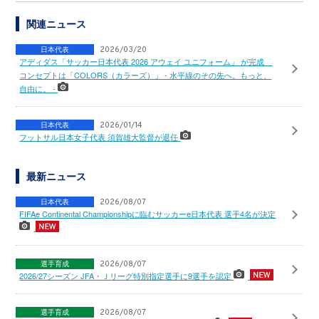
関連ニュース
日本代表
2026/03/20
アディダス「サッカー日本代表 2026 アウェイ ユニフォーム」 が完成
コンセプトは「COLORS（カラーズ）」 - 水平線のその先へ。もっと、
自由に。 -
日本代表
2026/01/14
フットサル日本女子代表 須賀雄大監督が退任
最新ニュース
日本代表
2026/08/07
FIFAe Continental Championshipに臨むサッカーe日本代表 選手4名が決定
選手育成
2026/08/07
2026/27シーズン JFA・Ｊリーグ特別指定選手に9選手を認定
選手育成
2026/08/07