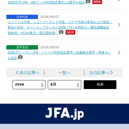
2026/27年JFA・WEリーグ特別指定選手に3選手を認定
日本代表
2026/08/07
エクアドル代表、ニュージーランド代表、パナマ代表の参加および放送／
配信が決定 キリンカップサッカー2026（10.1＠神奈川／横浜国際総合
競技場、10.5＠東京／国立競技場）
選手育成
2026/08/06
2026/27シーズン JFA・Ｊリーグ特別指定選手に佐藤柚太選手（専修大）
を認定
前の記事へ
│
一覧へ
│
次の記事へ