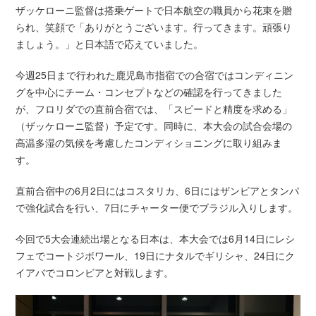
ザッケローニ監督は搭乗ゲートで日本航空の職員から花束を贈
られ、笑顔で「ありがとうございます。行ってきます。頑張り
ましょう。」と日本語で応えていました。
今週25日まで行われた鹿児島市指宿での合宿ではコンディニン
グを中心にチーム・コンセプトなどの確認を行ってきました
が、フロリダでの直前合宿では、「スピードと精度を求める」
（ザッケローニ監督）予定です。同時に、本大会の試合会場の
高温多湿の気候を考慮したコンディショニングに取り組みま
す。
直前合宿中の6月2日にはコスタリカ、6日にはザンビアとタンパ
で強化試合を行い、7日にチャーター便でブラジル入りします。
今回で5大会連続出場となる日本は、本大会では6月14日にレシ
フェでコートジボワール、19日にナタルでギリシャ、24日にク
イアバでコロンビアと対戦します。