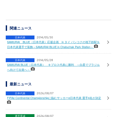
関連ニュース
日本代表
2014/05/30
SAMURAI BLUE（日本代表）応援企画 in タイ バンコクの地下鉄駅を
日本代表選手で装飾～SAMURAI BLUE in Chatuchak Park Station～
日本代表
2014/05/28
SAMURAI BLUE（日本代表） キプロス代表に勝利 ～白星でブラジル
へ向けて出発へ～
最新ニュース
日本代表
2026/08/07
FIFAe Continental Championshipに臨むサッカーe日本代表 選手4名が決定
選手育成
2026/08/07