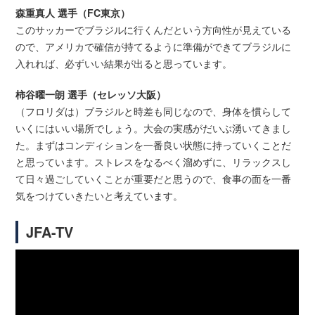
森重真人 選手（FC東京）
このサッカーでブラジルに行くんだという方向性が見えている
ので、アメリカで確信が持てるように準備ができてブラジルに
入れれば、必ずいい結果が出ると思っています。
柿谷曜一朗 選手（セレッソ大阪）
（フロリダは）ブラジルと時差も同じなので、身体を慣らして
いくにはいい場所でしょう。大会の実感がだいぶ湧いてきまし
た。まずはコンディションを一番良い状態に持っていくことだ
と思っています。ストレスをなるべく溜めずに、リラックスし
て日々過ごしていくことが重要だと思うので、食事の面を一番
気をつけていきたいと考えています。
JFA-TV