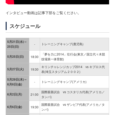
インタビュー動画は記事下部をご覧ください。
スケジュール
5月21日(水)～
トレーニングキャンプ(鹿児島)
-
25日(日)
「夢を力に2014」壮行会(東京／国立代々木競
5月25日(日)
18:30
技場第一体育館)
キリンチャレンジカップ2014 vs キプロス代
5月27日(火)
19:30
表(埼玉スタジアム２００２)
5月29日(木)～
トレーニングキャンプ(アメリカ)
-
6月6日(金)
国際親善試合 vs コスタリカ代表(アメリカ／
6月2日(月)
21:00
タンパ)
国際親善試合 vs ザンビア代表(アメリカ／タ
6月6日(金)
19:30
ンパ)