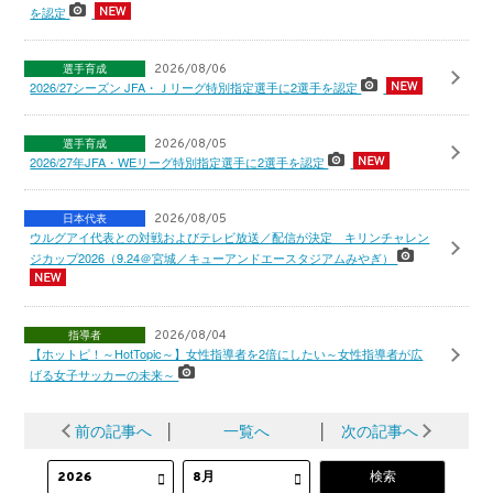
を認定
選手育成
2026/08/06
2026/27シーズン JFA・Ｊリーグ特別指定選手に2選手を認定
選手育成
2026/08/05
2026/27年JFA・WEリーグ特別指定選手に2選手を認定
日本代表
2026/08/05
ウルグアイ代表との対戦およびテレビ放送／配信が決定 キリンチャレン
ジカップ2026（9.24＠宮城／キューアンドエースタジアムみやぎ）
指導者
2026/08/04
【ホットピ！～HotTopic～】女性指導者を2倍にしたい～女性指導者が広
げる女子サッカーの未来～
前の記事へ
│
一覧へ
│
次の記事へ