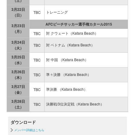
（土）
3月22日
トレーニング
TBC
（日）
AFCビーチサッカー選手権カタール2015
3月23日
（月）
対 クウェート（Katara Beach）
TBC
3月24日
対 ベトナム（Katara Beach）
TBC
（火）
3月25日
対 中国 （Katara Beach）
TBC
（水）
3月26日
準々決勝 （Katara Beach）
TBC
（木）
3月27日
準決勝 （Katara Beach）
TBC
（金）
3月28日
決勝戦/3位決定戦（Katara Beach）
TBC
（土）
ダウンロード
メンバー詳細はこちら