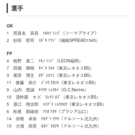
選手
GK
1 照喜名 辰吾 ﾃﾙｷﾅ ｼﾝｺﾞ（ソーマプライア）
2 杉田 哲司 ｽｷﾞﾀ ﾃﾂｼﾞ（湘南SPREAD1545）
FP
4 牧野 真二 ﾏｷﾉ ｼﾝｼﾞ（LEON福岡）
7 田畑 輝樹 ﾀﾊﾞﾀ ﾃﾙｷ（東京レキオスBS）
3 尾田 博文 ｵﾀﾞ ﾋﾛﾌﾐ（東京レキオスBS）
11 後藤 崇介 ｺﾞﾄｳ ﾀｶｽｹ（東京レキオスBS）
9 山内 悠誠 ﾔﾏｳﾁ ｼｭｳｾｲ（G.C.Nerine）
10 茂怜羅 オズ ﾓﾚｲﾗ ｵｽﾞ（東京レキオスBS）
5 原口 翔太郎 ﾊﾗｸﾞﾁ ｼｮｳﾀﾛｳ（東京レキオスBS）
6 松尾 那緒弥 ﾏﾂｵ ﾅｵﾔ（プラシア山口）
14 赤熊 卓弥 ｱｶｸﾞﾏ ﾀｸﾔ（ドルソーレ北九州）
13 大場 崇晃 ｵｵﾊﾞ ﾀｶｱｷ（ドルソーレ北九州）