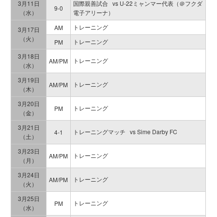
3月11日
国際親善試合 vs U-22ミャンマー代表（＠フクダ
9-0
（水）
電子アリーナ）
トレーニング
AM
3月17日
（火）
トレーニング
PM
3月18日
トレーニング
AM/PM
（水）
3月19日
トレーニング
AM/PM
（木）
3月20日
トレーニング
PM
（金）
3月21日
トレーニングマッチ vs Sime Darby FC
4-1
（土）
3月23日
トレーニング
AM/PM
（月）
3月24日
トレーニング
AM/PM
（火）
3月25日
トレーニング
PM
（水）