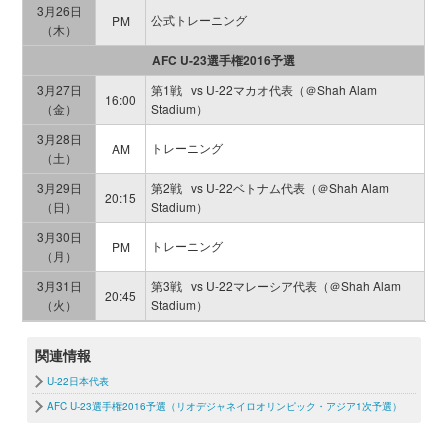
3月26日
公式トレーニング
PM
（木）
AFC U-23選手権2016予選
3月27日
第1戦 vs U-22マカオ代表（＠Shah Alam
16:00
（金）
Stadium）
3月28日
トレーニング
AM
（土）
3月29日
第2戦 vs U-22ベトナム代表（＠Shah Alam
20:15
（日）
Stadium）
3月30日
トレーニング
PM
（月）
3月31日
第3戦 vs U-22マレーシア代表（＠Shah Alam
20:45
（火）
Stadium）
関連情報
U-22日本代表
AFC U-23選手権2016予選（リオデジャネイロオリンピック・アジア1次予選）