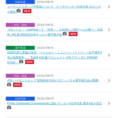
日本代表
2026/08/10
コーチングスタッフ不参加について ビーチサッカー日本代表 ポルトガ
ル遠征
大会・試合
2026/08/10
【ホットピ！～HotTopic～】「日本一」を目指して88チームが競う～天皇
杯 JFA 第106回全日本サッカー選手権大会
選手育成
2026/08/10
2026年度も実施が決定 バイエルン・ミュンヘン（ドイツ）へ女子選手4
名が短期留学 「育成年代応援プロジェクト JFA アディダス DREAM
ROAD」
大会・試合
2026/08/10
JFA バーモントカップ 第36回全日本U-12フットサル選手権大会が開幕
日本代表
2026/08/07
FIFAe Continental Championshipに臨むサッカーe日本代表 選手4名が決定