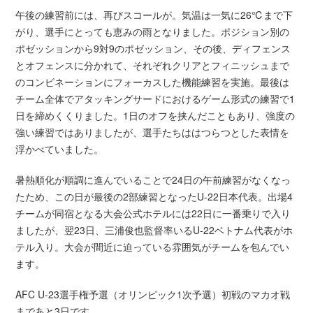
午後の練習前には、再びスコールが。気温は一気に26℃まで下
がり、選手にとっても恵みの雨となりました。ポジション別の
ポゼッションから9対9のポゼッション、その後、ディフェンス
とオフェンスに分かれて、それぞれクリアとフィニッシュまで
のコンビネーションにフォーカスした機能練習を実施。最後は
チーム全体でアタッキングサードにおけるゲーム形式の練習で1
日を締めくくりました。1日のオフを挟んだこともあり、強度の
強い練習ではありましたが、選手たちははつらつとした表情を
浮かべていました。
暑熱順化が順調に進んでいることで24日の午前練習がなくなっ
たため、この日が最後の2部練習となったU-22日本代表。出場4
チームが同宿となる大会公式ホテルには22日に一番乗りで入り
ましたが、翌23日、三浦俊也監督率いるU-22ベトナム代表がホ
テル入り。大会が間近に迫っている雰囲気がチームを包んでい
ます。
AFC U-23選手権予選（オリンピック1次予選）初戦のマカオ戦
まであと3日です。