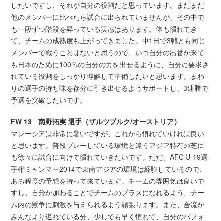
したいですし、それが自分の役割だと思っています。まだまだ
他のメンバーに比べたら試合に出られていませんが、その中で
も一段ずつ階段を昇っている実感はあります。体も慣れてき
て、チームの成熟度も上がってきました。中1日で3戦とも同じ
メンバーで戦うことはないと思うので、いつ自分の出番が来て
も日本のために100％の自分の力を出せるように、自分に要求さ
れている役割をしっかり理解して準備したいと思います。まわ
りの選手の持ち味を存分に引き出せるようサポートし、3連勝で
予選を突破したいです。
FW 13 南野拓実 選手（ザルツブルク/オーストリア）
マレーシアは非常に暑いですが、これから慣れていければ良い
と思います。普段プレーしている環境と違うアジア特有の芝に
も徐々に試合に向けて慣れていきたいです。ただ、AFC U-19選
手権ミャンマー2014で東南アジアの環境は経験しているので、
ある程度の予想を持って来ています。チームの雰囲気は良いで
すし、自分が加わることでチームのプラスになれるよう、チー
ム内の競争に刺激を与えられるよう頑張ります。また、合流が
みんなより遅れている分、少しでも早く慣れて、自分のパフォ