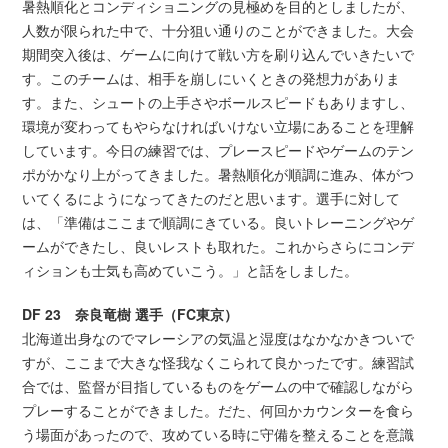
暑熱順化とコンディショニングの見極めを目的としましたが、
人数が限られた中で、十分狙い通りのことができました。大会
期間突入後は、ゲームに向けて戦い方を刷り込んでいきたいで
す。このチームは、相手を崩しにいくときの発想力がありま
す。また、シュートの上手さやボールスピードもありますし、
環境が変わってもやらなければいけない立場にあることを理解
しています。今日の練習では、プレースピードやゲームのテン
ポがかなり上がってきました。暑熱順化が順調に進み、体がつ
いてくるにようになってきたのだと思います。選手に対して
は、「準備はここまで順調にきている。良いトレーニングやゲ
ームができたし、良いレストも取れた。これからさらにコンデ
ィションも士気も高めていこう。」と話をしました。
DF 23 奈良竜樹 選手（FC東京）
北海道出身なのでマレーシアの気温と湿度はなかなかきついで
すが、ここまで大きな怪我なくこられて良かったです。練習試
合では、監督が目指しているものをゲームの中で確認しながら
プレーすることができました。だた、何回かカウンターを食ら
う場面があったので、攻めている時に守備を整えることを意識