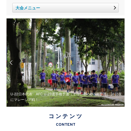
大会メニュー
U-22日本代表 AFC U-23選手権予選（オリンピック1次予選） 31日夜
U
出！
にマレーシア戦！
コンテンツ
CONTENT