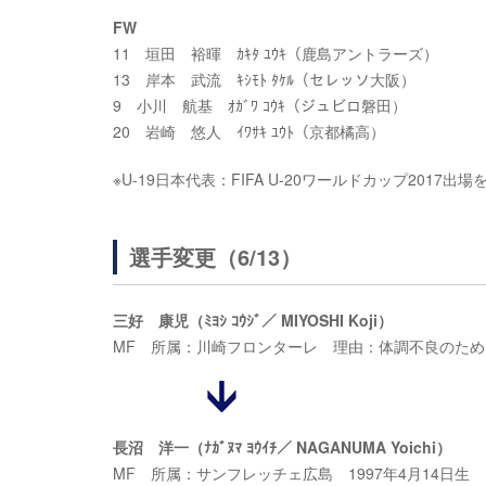
FW
11 垣田 裕暉 ｶｷﾀ ﾕｳｷ（鹿島アントラーズ）
13 岸本 武流 ｷｼﾓﾄ ﾀｹﾙ（セレッソ大阪）
9 小川 航基 ｵｶﾞﾜ ｺｳｷ（ジュビロ磐田）
20 岩崎 悠人 ｲﾜｻｷ ﾕｳﾄ（京都橘高）
※U-19日本代表：FIFA U-20ワールドカップ2017出
選手変更（6/13）
三好 康児（ﾐﾖｼ ｺｳｼﾞ／ MIYOSHI Koji）
MF 所属：川崎フロンターレ 理由：体調不良のため
長沼 洋一（ﾅｶﾞﾇﾏ ﾖｳｲﾁ／ NAGANUMA Yoichi）
MF 所属：サンフレッチェ広島 1997年4月14日生 177