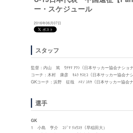
ー・スケジュール
2016年06月07日
スタッフ
監督：内山 篤 ｳﾁﾔﾏ ｱﾂｼ（日本サッカー協会ナシ
コーチ：木村 康彦 ｷﾑﾗ ﾔｽﾋｺ（日本サッカー協会
GKコーチ：浜野 征哉 ﾊﾏﾉ ﾕｷﾔ（日本サッカー協
選手
GK
1 小島 亨介 ｺｼﾞﾏ ﾘｮｳｽｹ（早稲田大）