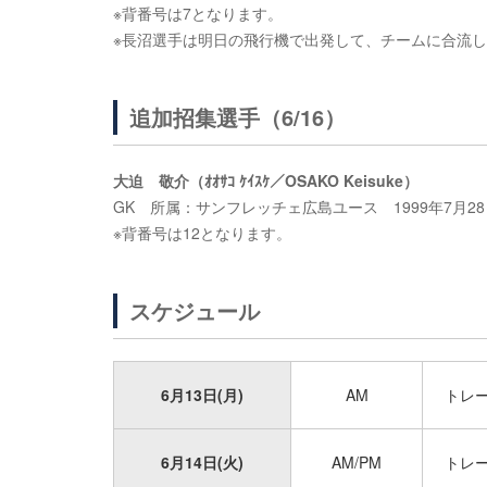
※背番号は7となります。
※長沼選手は明日の飛行機で出発して、チームに合流
追加招集選手（6/16）
大迫 敬介（ｵｵｻｺ ｹｲｽｹ／OSAKO Keisuke）
GK 所属：サンフレッチェ広島ユース 1999年7月28日生
※背番号は12となります。
スケジュール
6月13日(月)
AM
トレ
6月14日(火)
AM/PM
トレ