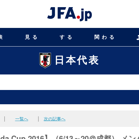
表
見る
する
関わる
日本代表
│
一覧へ
│
次の記事へ
a Cup 2016】（6/13～20＠成都） メン