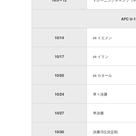
10/3～12
AFC U
10/14
vs イエメン
10/17
vs イラン
10/20
vs カタール
10/24
準々決勝
10/27
準決勝
10/30
決勝/3位決定戦