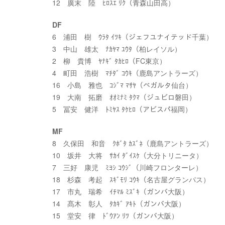
12 廣末 陸 ﾋﾛｽｴ ﾘｸ（青森山田高）
DF
6 浦田 樹 ｳﾗﾀ ｲﾂｷ（ジェフユナイテッド千葉）
3 中山 雄太 ﾅｶﾔﾏ ﾕｳﾀ（柏レイソル）
2 柳 貴博 ﾔﾅｷﾞ ﾀｶﾋﾛ（FC東京）
4 町田 浩樹 ﾏﾁﾀﾞ ｺｳｷ（鹿島アントラーズ）
16 小島 雅也 ｺｼﾞﾏ ﾏｻﾔ（ベガルタ仙台）
19 大南 拓磨 ｵｵﾐﾅﾐ ﾀｸﾏ（ジュビロ磐田）
5 冨安 健洋 ﾄﾐﾔｽ ﾀｹﾋﾛ（アビスパ福岡）
MF
8 久保田 和音 ｸﾎﾞﾀ ｶｽﾞﾈ（鹿島アントラーズ）
10 坂井 大将 ｻｶｲ ﾀﾞｲｽｹ（大分トリニータ）
7 三好 康児 ﾐﾖｼ ｺｳｼﾞ（川崎フロンターレ）
18 杉森 考起 ｽｷﾞﾓﾘ ｺｳｷ（名古屋グランパス）
17 市丸 瑞希 ｲﾁﾏﾙ ﾐｽﾞｷ（ガンバ大阪）
14 髙木 彰人 ﾀｶｷﾞ ｱｷﾄ（ガンバ大阪）
15 堂安 律 ﾄﾞｳｱﾝ ﾘﾂ（ガンバ大阪）