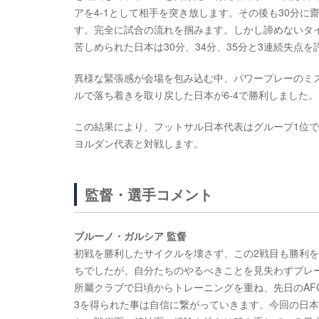
アを4-1として相手を突き放します。その後も30分に
す。完全に試合の流れを掴みます。しかし諦めないタ
苦しめられた日本は30分、34分、35分と3連続失点
異様な緊張感が会場を包み込む中、パワープレーのミ
ルで落ち着きを取り戻した日本が6-4で勝利しました。
この結果により、フットサル日本代表はグループ1位で準々
ヨルダン代表と対戦します。
監督・選手コメント
ブルーノ・ガルシア 監督
初戦を勝利したサイクルを壊さず、この2戦目も勝利
ちでしたが、自分たちのやるべきことを見失わずプレ
所屬クラブで日頃からトレーニングを重ね、先日のA
3を得られた事は自信に繋がっていきます。今回の日