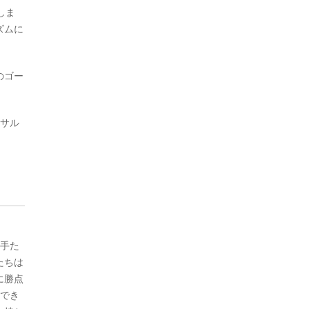
しま
ズムに
のゴー
トサル
選手た
たちは
に勝点
感でき