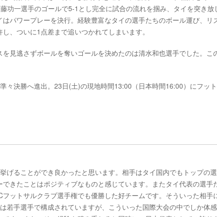
齋藤功一選手のゴールで5-1とし完全に試合の流れを掴み、タイを突き放
イはパワープレーを決行。経験豊富なタイの選手たちのボール運び、リ
を許し、ついに1点差まで追いつかれてしまいます。
スを見逃さずボールを奪いゴールを決めたのは清水和也選手でした。こ
決勝へ進出。23日(土)の現地時間13:00（日本時間16:00）にフッ
を挙げることができ良かったと思います。相手はタイ国内でもトップの
ーできたことはポジティブなものと感じています。またタイ代表の選手
FCフットサルクラブ選手権でも優勝した好チームです。そういった相手
本は若手選手で構成されていますが、こういった国際大会の中でしか体