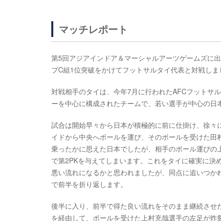
マッチレポート
第5回アジアインドア＆マーシャルアーツゲームズに出
プC組1位突破をかけてフットサルタイ代表と対戦しま
対戦相手のタイは、今年7月に行われたAFCフットサ
ーを中心に構成されたチームで、若い選手が中心の日
試合は開始早々から日本が積極的に前に仕掛け、徐々
イドから中央へボールを運び、そのボールを受けた田
乗ったかに思えた日本でしたが、相手のボール運びの上
で第2PKを与えてしまいます。これをタイに確実に決
悪い流れになるかと思われましたが、同点に追いつかれ
で前半を折り返します。
後半に入り、前半で得た良い流れをそのまま継続させ
を経由して、ボールを受けた上村充哉選手の左足が炸裂