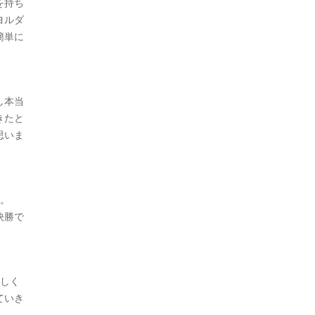
を持ち
ヨルダ
簡単に
し本当
きたと
思いま
す。
決勝で
嬉しく
ていき