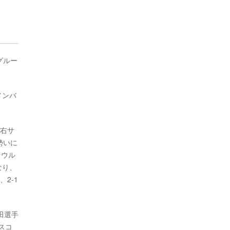
グルー
メンバ
が右サ
勢いに
ァウル
なり、
2-1
田選手
スコ