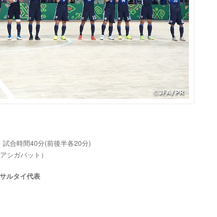
) 試合時間40分(前後半各20分)
ニスタン/アシガバット）
トサルタイ代表