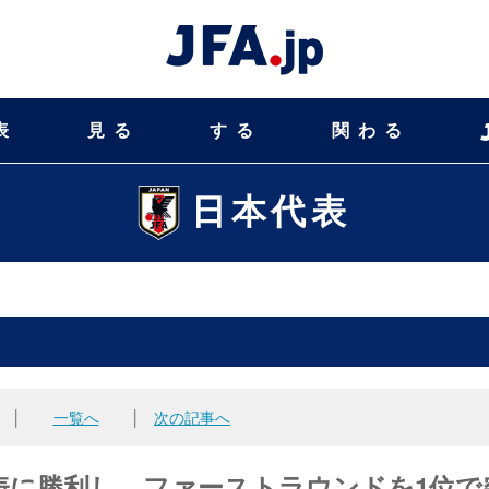
表
見る
する
関わる
日本代表
│
一覧へ
│
次の記事へ
表に勝利し、ファーストラウンドを1位で