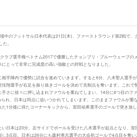
場中のフットサル日本代表は21日(木)、ファーストラウンド第2戦で、
した。
ルクラブ選手権ベトナム2017で優勝したチョンブリ・ブルーウェーブの
本にとって非常に完成度の高い強敵との対戦となりました。
に相手陣内で優勢に試合を進めていきます。すると6分、八木聖人選手
村佳翔選手が右足を振り抜きゴールを決めて先制点を奪います。これで
手さに徐々に押し込まれファウルを重ねてしまい、14分に6つ目のフ
められ、日本は同点に追いつかれてしまいます。このままファウルが重
た1分後に得たコーナーキックから、室田祐希選手のゴールで突き放し、
たい日本は23分、左サイドでボールを受けた八木選手が起点となり、室
し3点目。日本は26分にも森村孝志選手の大会初ゴールで4点目を奪い