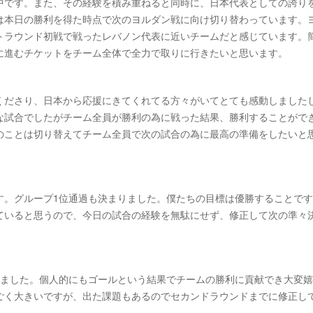
中です。また、その経験を積み重ねると同時に、日本代表としての誇り
は本日の勝利を得た時点で次のヨルダン戦に向け切り替わっています。
トラウンド初戦で戦ったレバノン代表に近いチームだと感じています。
に進むチケットをチーム全体で全力で取りに行きたいと思います。
くださり、日本から応援にきてくれてる方々がいてとても感動しました
な試合でしたがチーム全員が勝利の為に戦った結果、勝利することがで
のことは切り替えてチーム全員で次の試合の為に最高の準備をしたいと
す。グループ1位通過も決まりました。僕たちの目標は優勝することで
ていると思うので、今日の試合の経験を無駄にせず、修正して次の準々
めました。個人的にもゴールという結果でチームの勝利に貢献でき大変
ごく大きいですが、出た課題もあるのでセカンドラウンドまでに修正し