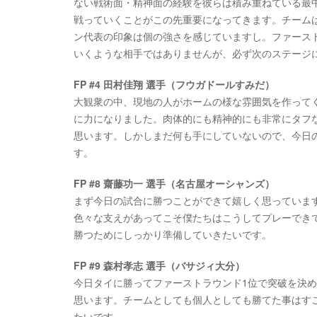
ない戦術面・精神面の経験を彼らは積み重ねている最
戦っていくことがこの先重要になってきます。チーム
ン代表の印象は個の強さを感じていますし。ファース
いくような相手ではありませんが、必ず次のステージ
FP #4 田村佳翔 選手（フウガドールすみだ）
大観衆の中、現地の人がホームの様な雰囲気を作って
に力になりました。肉体的にも精神的にも非常にタフ
思います。しかしまだ何も手にしていないので、今日
す。
FP #8 齋藤功一 選手（名古屋オーシャンズ）
まず今日の試合に勝つことができて嬉しく思っていま
色々な支えがあってこそ僕たちはこうしてプレーでき
勝つためにしっかり準備していきたいです。
FP #9 森村孝志 選手（バサジィ大分）
今日タイに勝ってファーストラウンド1位で突破を決
思います。チームとしても個人としても勝てた事はす
たいです。