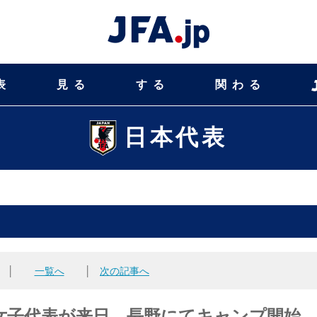
表
見る
する
関わる
日本代表
│
一覧へ
│
次の記事へ
イス女子代表が来日。長野にてキャンプ開始