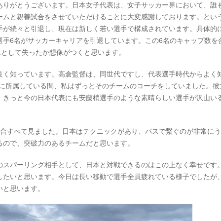
ありがとうございます。日本女子代表は、女子サッカー界において、誰
ームと親善試合をさせていただけることに大変感謝しております。とい
手が続々と引退し、現在は新しく若い選手で構成されています。具体的
選手6名がサッカーキャリアを引退しています。この6名のキャップ数を
ムとして失ったか想像がつくと思います。
良く知っています。高倉監督は、同世代ですし、代表選手時代からよく
ルクに所属している間、私はずっとそのチームのコーチをしていました。彼
。きっと今の日本代表にも安藤梢選手のような素晴らしい選手が沢山い
試合すべて見ました。日本はテクニックがあり、パスで繋ぐのが非常に
るので、突破力のあるチームだと思います。
のスパーリング相手として、日本と対戦できるのはこの上なく幸せです
したいと思います。今日は長い移動で選手全員疲れている様子でしたが
いと思います。