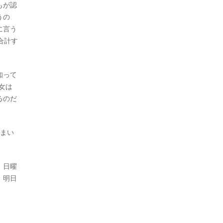
もが認
うの
に言う
合計す
知って
女は
るのだ
うまい
。日曜
、明日