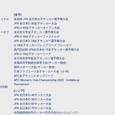
[女子]
ァイナル
皇后杯 JFA 全日本女子サッカー選手権大会
JFA 全日本O-30女子サッカー大会
JFA O-40女子サッカーオープン大会
レーオフ
全日本大学女子サッカー選手権大会
JFA U-18女子サッカーファイナルズ
JFA 全日本U-18女子サッカー選手権大会
U-18女子サッカープレミアリーグ プレーオフ
高円宮妃杯 JFA全日本U-15女子サッカー選手権大会
JFA U-15女子サッカーリーグ
全日本高等学校女子サッカー選手権大会
全国高等学校総合体育大会(サッカー競技)
国民スポーツ大会(サッカー競技)
日本クラブユース女子サッカー大会（U-18）
AFC女子チャンピオンズリーグ
AFC Women's Club Championship 2023 - Invitational
Tournament
対抗戦
[シニア]
JFA 全日本O-40サッカー大会
JFA 全日本O-50サッカー大会
JFA 全日本O-60サッカー大会
JFA 全日本O-70サッカー大会
全国健康福祉祭サッカー交流大会(ねんりんピック)