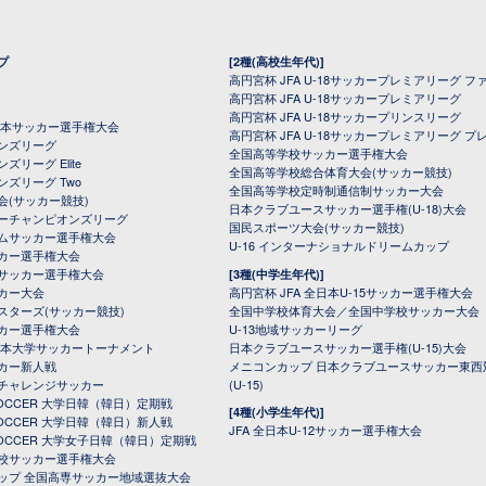
プ
[2種(高校生年代)]
高円宮杯 JFA U-18サッカープレミアリーグ フ
高円宮杯 JFA U-18サッカープレミアリーグ
高円宮杯 JFA U-18サッカープリンスリーグ
全日本サッカー選手権大会
高円宮杯 JFA U-18サッカープレミアリーグ プ
オンズリーグ
全国高等学校サッカー選手権大会
ズリーグ Elite
全国高等学校総合体育大会(サッカー競技)
ンズリーグ Two
全国高等学校定時制通信制サッカー大会
会(サッカー競技)
日本クラブユースサッカー選手権(U-18)大会
ーチャンピオンズリーグ
国民スポーツ大会(サッカー競技)
ムサッカー選手権大会
U-16 インターナショナルドリームカップ
カー選手権大会
サッカー選手権大会
[3種(中学生年代)]
カー大会
高円宮杯 JFA 全日本U-15サッカー選手権大会
スターズ(サッカー競技)
全国中学校体育大会／全国中学校サッカー大会
カー選手権大会
U-13地域サッカーリーグ
日本大学サッカートーナメント
日本クラブユースサッカー選手権(U-15)大会
カー新人戦
メニコンカップ 日本クラブユースサッカー東西
チャレンジサッカー
(U-15)
 SOCCER 大学日韓（韓日）定期戦
[4種(小学生年代)]
 SOCCER 大学日韓（韓日）新人戦
JFA 全日本U-12サッカー選手権大会
 SOCCER 大学女子日韓（韓日）定期戦
校サッカー選手権大会
ップ 全国高専サッカー地域選抜大会