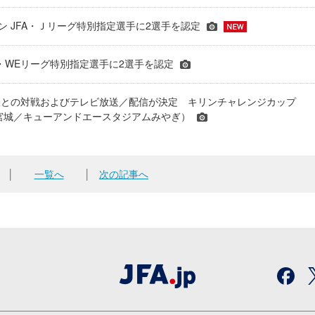
ーズン JFA・Ｊリーグ特別指定選手に2選手を認定
JFA・WEリーグ特別指定選手に2選手を認定
表との対戦およびテレビ放送／配信が決定 キリンチャレンジカップ
24＠宮城／キューアンドエースタジアムみやぎ）
│
一覧へ
│
次の記事へ