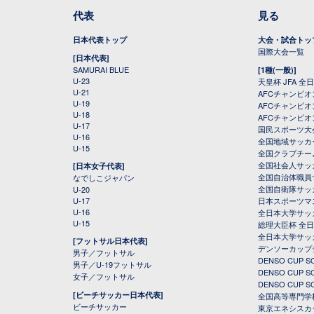
代表
見る
日本代表トップ
大会・試合トッ
国際大会一覧
[日本代表]
SAMURAI BLUE
[1種(一般)]
U-23
天皇杯 JFA 
U-21
AFCチャンピ
U-19
AFCチャンピオン
U-18
AFCチャンピオ
U-17
国民スポーツ大
U-16
全国地域サッカ
U-15
全国クラブチー
全国社会人サッ
[日本女子代表]
全国自治体職員
なでしこジャパン
全国自衛隊サッ
U-20
U-17
日本スポーツマ
U-16
全日本大学サッ
U-15
総理大臣杯 全
全日本大学サッ
[フットサル日本代表]
デンソーカップ
男子／フットサル
DENSO CUP
男子／U-19フットサル
DENSO CUP
女子／フットサル
DENSO CUP
[ビーチサッカー日本代表]
全国高等専門学
ビーチサッカー
東京エネシスカ