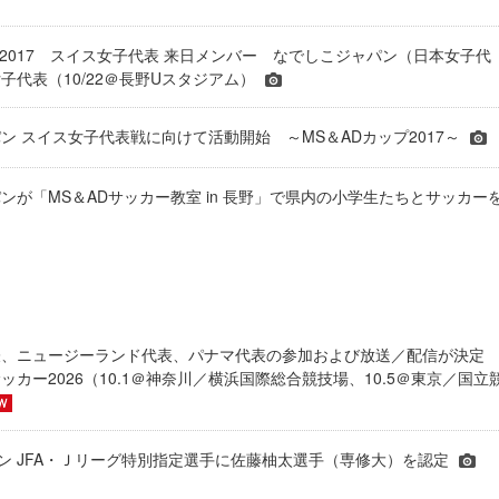
プ2017 スイス女子代表 来日メンバー なでしこジャパン（日本女子代
子代表（10/22＠長野Uスタジアム）
ン スイス女子代表戦に向けて活動開始 ～MS＆ADカップ2017～
ンが「MS＆ADサッカー教室 in 長野」で県内の小学生たちとサッカー
表、ニュージーランド代表、パナマ代表の参加および放送／配信が決
ッカー2026（10.1＠神奈川／横浜国際総合競技場、10.5＠東京／国立
シーズン JFA・Ｊリーグ特別指定選手に佐藤柚太選手（専修大）を認定