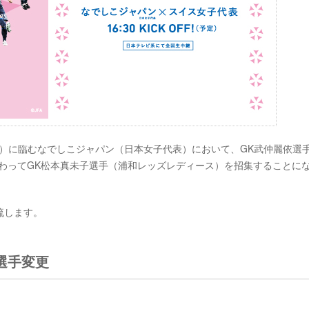
ジアム）に臨むなでしこジャパン（日本女子代表）において、GK武仲麗依選
代わってGK松本真未子選手（浦和レッズレディース）を招集することに
流します。
選手変更