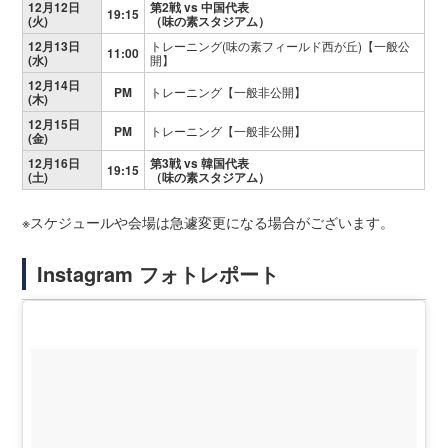
12月12日
第2戦
vs 中国
代表
19:15
(火)
（味の素スタジアム）
12月13日
トレーニング(味の素フィールド西が丘)【一般公
11:00
(水)
開】
12月14日
PM
トレーニング【一般非公開】
(木)
12月15日
PM
トレーニング【一般非公開】
(金)
12月16日
第3戦
vs 韓国代表
19:15
(土)
（味の素スタジアム）
※スケジュールや会場は急遽変更になる場合がございます。
Instagram フォトレポート