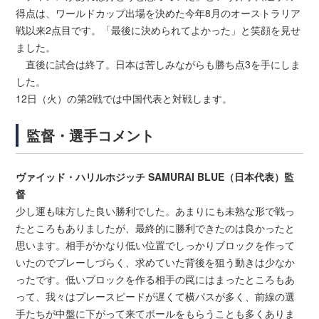
得点は、ワールドカップ出場を決めた今年8月のオーストラリア
戦以来2点目です。「最後に決められてよかった」と笑顔を見せ
ました。
直後に試合は終了。日本は苦しみながらも勝ち点3を手にしま
した。
12日（火）の第2戦では中国代表と対戦します。
監督・選手コメント
ヴァイッド・ハリルホジッチ SAMURAI BLUE（日本代表）監
督
少し運も味方した良い勝利でした。あまりにも未熟な形で戦っ
たところもありましたが、最終的に勝利できたのは良かったと
思います。相手がかなり低い位置でしっかりブロックを作って
いたのでプレーしづらく、求めていた背後を狙う動きは少なか
ったです。低いブロックを作る相手の罠にはまったところもあ
って、我々はプレースピードが遅くて横パスが多く、前線の選
手たちが中盤に下がって来てボールをもらうことも多くありま