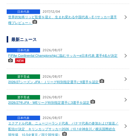
日本代表
2017/12/04
世界的知将リッピ監督を迎え、生まれ変わる中国代表～E-1サッカー選手
権プレビュー～
最新ニュース
日本代表
2026/08/07
FIFAe Continental Championshipに臨むサッカーe日本代表 選手4名が決定
選手育成
2026/08/07
2026/27シーズン JFA・Ｊリーグ特別指定選手に9選手を認定
選手育成
2026/08/07
2026/27年JFA・WEリーグ特別指定選手に3選手を認定
日本代表
2026/08/07
エクアドル代表、ニュージーランド代表、パナマ代表の参加および放送／
配信が決定 キリンカップサッカー2026（10.1＠神奈川／横浜国際総合
競技場、10.5＠東京／国立競技場）