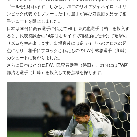
ゴールを狙われます。しかし、昨年のリオデジャネイロ・オリ
ンピック代表でもプレーした中村選手が再び好反応を見せて相
手シュートを阻止しました。
日本は56分に髙萩選手に代えてMF伊東純也選手（柏）を投入す
ると、代表初試合の24歳は右サイドで積極的に仕掛けて攻撃の
リズムを生み出します。出場直後には逆サイドへのクロスの起
点になり、相手にブロックされたもののFW小林悠選手（川崎）
のシュートに繋がりました。
さらに日本は71分にFW川又堅碁選手（磐田）、81分にはFW阿
部浩之選手（川崎）を投入して得点機を探ります。