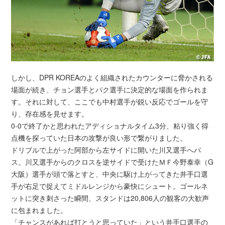
しかし、DPR KOREAのよく組織されたカウンターに脅かされる
場面が続き、チョン選手とパク選手に決定的な場面を作られま
す。それに対して、ここでも中村選手が鋭い反応でゴールを守
り、存在感を見せます。
0-0で終了かと思われたアディショナルタイム3分、粘り強く得
点機を探っていた日本の攻撃が良い形で繋がりました。
ドリブルで上がった阿部から左サイドに開いた川又選手へパ
ス。川又選手からのクロスを逆サイドで受けたＭＦ今野泰幸（G
大阪）選手が頭で落とすと、中央に駆け上がってきた井手口選
手が右足で捉えてミドルレンジから豪快にシュート。ゴールネ
ットに突き刺さった瞬間、スタンドは20,806人の観客の大歓声
に包まれました。
「チャンスがあれば打とうと思っていた」という井手口選手の