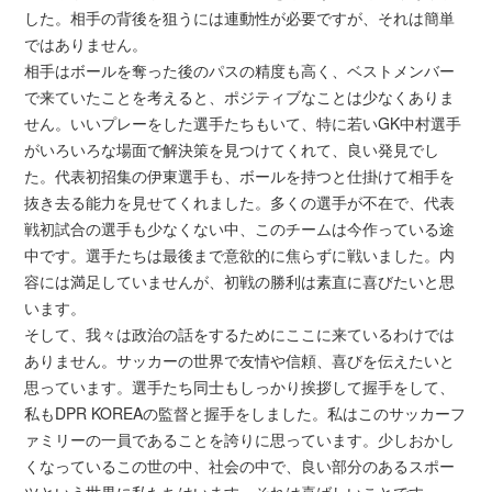
した。相手の背後を狙うには連動性が必要ですが、それは簡単
ではありません。
相手はボールを奪った後のパスの精度も高く、ベストメンバー
で来ていたことを考えると、ポジティブなことは少なくありま
せん。いいプレーをした選手たちもいて、特に若いGK中村選手
がいろいろな場面で解決策を見つけてくれて、良い発見でし
た。代表初招集の伊東選手も、ボールを持つと仕掛けて相手を
抜き去る能力を見せてくれました。多くの選手が不在で、代表
戦初試合の選手も少なくない中、このチームは今作っている途
中です。選手たちは最後まで意欲的に焦らずに戦いました。内
容には満足していませんが、初戦の勝利は素直に喜びたいと思
います。
そして、我々は政治の話をするためにここに来ているわけでは
ありません。サッカーの世界で友情や信頼、喜びを伝えたいと
思っています。選手たち同士もしっかり挨拶して握手をして、
私もDPR KOREAの監督と握手をしました。私はこのサッカーフ
ァミリーの一員であることを誇りに思っています。少しおかし
くなっているこの世の中、社会の中で、良い部分のあるスポー