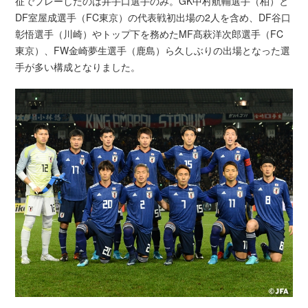
征でプレーしたのは井手口選手のみ。GK中村航輔選手（柏）と
DF室屋成選手（FC東京）の代表戦初出場の2人を含め、DF谷口
彰悟選手（川崎）やトップ下を務めたMF髙萩洋次郎選手（FC
東京）、FW金崎夢生選手（鹿島）ら久しぶりの出場となった選
手が多い構成となりました。