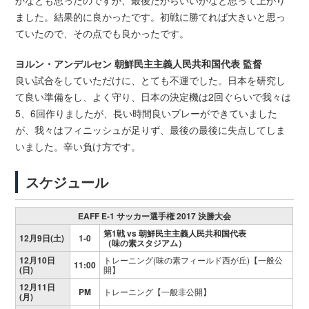
かなとも思ったのですが、最後だからいいかなと思って上がり
ました。結果的に良かったです。初戦に勝てれば大きいと思っ
ていたので、その点でも良かったです。
ヨルン・アンデルセン 朝鮮民主主義人民共和国代表 監督
良い試合をしていただけに、とても不運でした。日本を研究し
て良い準備をし、よく守り、日本の決定機は2回ぐらいで我々は
5、6回作りましたが、長い時間良いプレーができていました
が、我々はフィニッシュが足りず、最後の最後に失点してしま
いました。辛い負け方です。
スケジュール
EAFF E-1 サッカー選手権 2017 決勝大会
第1戦 vs 朝鮮民主主義人民共和国代表
12月9日(土)
1-0
（味の素スタジアム）
12月10日
トレーニング(味の素フィールド西が丘)【一般公
11:00
(日)
開】
12月11日
PM
トレーニング【一般非公開】
(月)