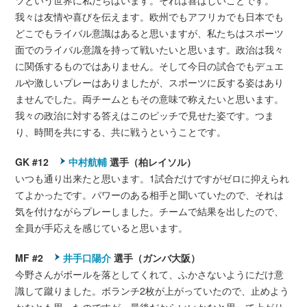
ツという世界に私たちはいます。それは喜ばしいことです。
我々は友情や喜びを伝えます。欧州でもアフリカでも日本でも
どこでもライバル意識はあると思いますが、私たちはスポーツ
面でのライバル意識を持って戦いたいと思います。政治は我々
に関係するものではありません。そして今日の試合でもデュエ
ルや激しいプレーはありましたが、スポーツに反する姿はあり
ませんでした。両チームともその意味で称えたいと思います。
我々の政治に対する答えはこのピッチで見せた姿です。つま
り、時間を共にする、共に戦うということです。
GK #12
中村航輔
選手（柏レイソル）
いつも通り出来たと思います。1試合だけですがゼロに抑えられ
てよかったです。パワーのある相手と聞いていたので、それは
気を付けながらプレーしました。チームで結果を出したので、
全員が手応えを感じていると思います。
MF #2
井手口陽介
選手（ガンバ大阪）
今野さんがボールを落としてくれて、ふかさないようにだけ意
識して蹴りました。ボランチ2枚が上がっていたので、止めよう