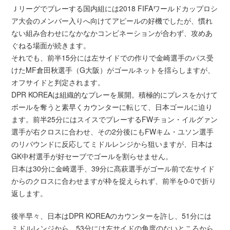
Ｊリーグでプレーする国内組には2018 FIFAワールドカップロシ
ア大会のメンバー入りへ向けてアピールの好機でしたが、慣れ
ない組み合わせになかなかコンビネーションが合わず、攻めあ
ぐねる場面が続きます。
それでも、前半15分には左サイドでの作りで金崎選手のパス受
けたMF倉田秋選手（G大阪）がゴールネットを揺らしますが、
オフサイドと判定されます。
DPR KOREAは組織的なプレーを展開。積極的にプレスをかけて
ボールを奪うと素早くカウンターに転じて、日本ゴールに迫り
ます。前半25分にはスイスでプレーするFWチョン・イルグァン
選手が右クロスに合わせ、その2分後にもFWキム・ユソン選手
のリバウンドに反応してミドルレンジから狙いますが、日本は
GK中村選手が好セーブでゴールを割らせません。
日本は30分に金崎選手、39分に髙萩選手がゴール前で左サイド
からのクロスに合わせますが枠を捉えられず、前半を0-0で折り
返します。
後半早々、日本はDPR KOREAのカウンターを許し、51分には
ミドルレンジから、53分には左サイドの角度のないところから