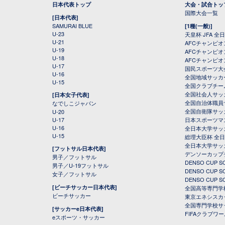
日本代表トップ
大会・試合トッ
国際大会一覧
[日本代表]
SAMURAI BLUE
[1種(一般)]
U-23
天皇杯 JFA 
U-21
AFCチャンピ
U-19
AFCチャンピオン
U-18
AFCチャンピオ
U-17
国民スポーツ大
U-16
全国地域サッカ
U-15
全国クラブチー
全国社会人サッ
[日本女子代表]
全国自治体職員
なでしこジャパン
全国自衛隊サッ
U-20
U-17
日本スポーツマ
U-16
全日本大学サッ
U-15
総理大臣杯 全
全日本大学サッ
[フットサル日本代表]
デンソーカップ
男子／フットサル
DENSO CUP
男子／U-19フットサル
DENSO CUP
女子／フットサル
DENSO CUP
[ビーチサッカー日本代表]
全国高等専門学
ビーチサッカー
東京エネシスカ
全国専門学校サ
[サッカーe日本代表]
FIFAクラブワ
eスポーツ・サッカー