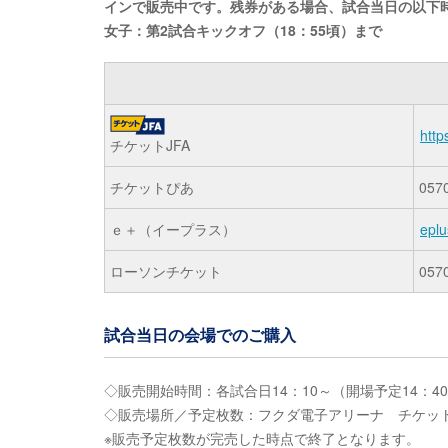
インで販売中です。残券がある場合、試合当日の以下
女子：第2試合キックオフ（18：55頃）まで
https
チケットJFA
チケットぴあ
057
ｅ＋（イープラス）
eplu
ローソンチケット
057
試合当日の会場でのご購入
◇販売開始時間：各試合日14：10～（開場予定14：4
◇販売場所／予定枚数：フクダ電子アリーナ チケット販
※販売予定枚数が完売した時点で終了となります。