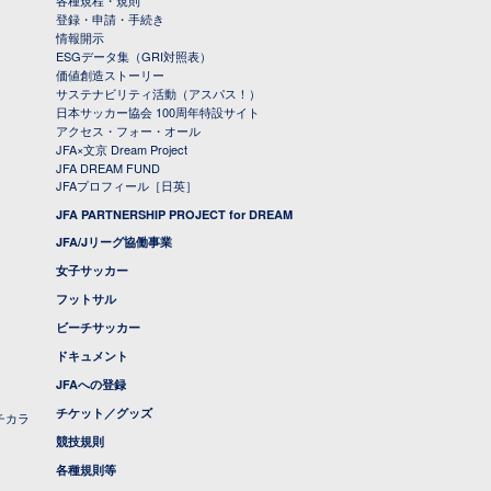
各種規程・規則
登録・申請・手続き
情報開示
ESGデータ集（GRI対照表）
価値創造ストーリー
サステナビリティ活動（アスパス！）
日本サッカー協会 100周年特設サイト
アクセス・フォー・オール
JFA×文京 Dream Project
JFA DREAM FUND
JFAプロフィール［日英］
JFA PARTNERSHIP PROJECT for DREAM
JFA/Jリーグ協働事業
女子サッカー
フットサル
ビーチサッカー
ドキュメント
JFAへの登録
チケット／グッズ
チカラ
競技規則
各種規則等