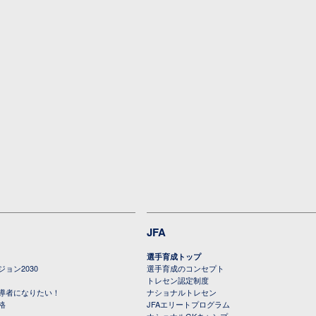
JFA
選手育成トップ
ョン2030
選手育成のコンセプト
トレセン認定制度
導者になりたい！
ナショナルトレセン
格
JFAエリートプログラム