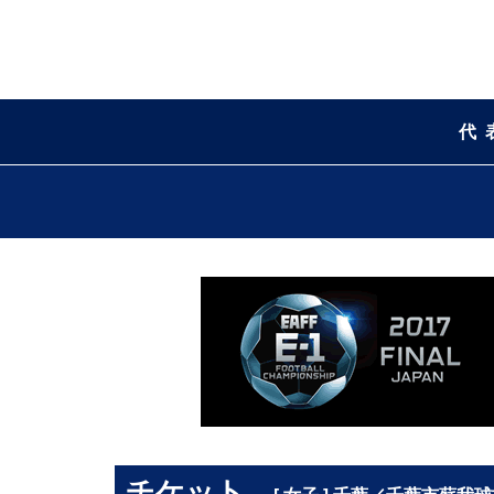
代
チケット