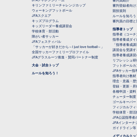
審判員紹介
キリンファミリーチャレンジカップ
審判登録者向け
ウォーキングフットボール
競技規則
JFAスクエア
ルールを知ろう
キッズプログラム
審判員の目標と
キッズリーダー養成講習会
指導者トップ
学校体育・部活動
指導者（コーチ
障がい者サッカー
指導者養成ダイ
JFAフェスティバル
「指導者養成講
「サッカーが好きだから～I just love football～」
講習会を受講す
全国サッカーファミリープロファイル
指導者養成講習
JFAグラスルーツ推進・賛同パートナー制度
リフレッシュ研
大会・試合トップ
フットボールカ
JFAサッカー指導
ルールを知ろう！
指導者向け教材
理念・意義・歴
登録・更新・昇
各種申請・資料
チューター制度
ゴールキーパー
フィジカルフィ
学校体育・部活
JFA公認指導者
JFAインター
ガイドライン等
メディカルトッ