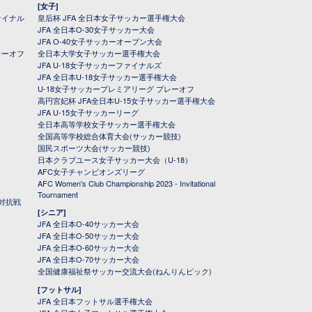
[女子]
ァイナル
皇后杯 JFA 全日本女子サッカー選手権大会
JFA 全日本O-30女子サッカー大会
JFA O-40女子サッカーオープン大会
レーオフ
全日本大学女子サッカー選手権大会
JFA U-18女子サッカーファイナルズ
JFA 全日本U-18女子サッカー選手権大会
U-18女子サッカープレミアリーグ プレーオフ
高円宮妃杯 JFA全日本U-15女子サッカー選手権大会
JFA U-15女子サッカーリーグ
全日本高等学校女子サッカー選手権大会
全国高等学校総合体育大会(サッカー競技)
国民スポーツ大会(サッカー競技)
日本クラブユース女子サッカー大会（U-18）
AFC女子チャンピオンズリーグ
AFC Women's Club Championship 2023 - Invitational
Tournament
対抗戦
[シニア]
JFA 全日本O-40サッカー大会
JFA 全日本O-50サッカー大会
JFA 全日本O-60サッカー大会
JFA 全日本O-70サッカー大会
全国健康福祉祭サッカー交流大会(ねんりんピック)
[フットサル]
JFA 全日本フットサル選手権大会