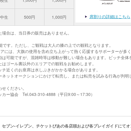
校生
1,000円
1,500円
席割りの詳細はこちら
中生
500円
1,000円
た場合は、当日券の販売はありません。
。
可能です。ただし、ご観戦は大人の膝の上での観戦となります。
リアには、大旗の使用を含め立ち上がって熱く応援するサポーターが多
動は可能ですが、混雑時等は移動が難しい場合もあります。ピッチ全体
たはゴール裏以外のエリアでの観戦をお勧めします。
ッチ近くのお座席は水しぶきがかかる場合があります。
ーネットオークションにかけて転売し、または転売を試みる行為が判明
わせください。
Tel.043-310-4888（平日9:00～17:30）
、セブン-イレブン、チケットぴあの各店頭および各プレイガイドにてオ