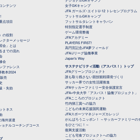
ナショナルGKキャンプ
コンテンツ
女子GKキャンプ
JFA ガールズ･エイトU-12 トレセンプログラム
！
フットサルGKキャンプ
重点項目
フットサルタレントキャラバン
特別指定選手制度
ゲーム環境整備
）の役割
JFAアカデミー
レクターメッセージ
PLAYERS FIRST!
習会」とは
高円宮記念JFA夢フィールド
るまでの流れ
JFA/Jリーグ協働事業
会
Japan's Way
修会
サステナビリティ活動（アスパス！）トップ
ンファレンス
JFAグリーンプロジェクト
教本2024
誰も取り残さない競技観戦環境づくり
 販売
サッカー界での女性活躍推進
史
JFAサッカーファミリー安全保護宣言
級・失効
JFA×中央大学「アスパス！協働プロジェクト」
JFAこころのプロジェクト
竹内悌三賞への協力
こどもの未来応援国民運動
ットネス
JFAスポーツマネジャーズカレッジ
動
がんばろうニッポン！ ～サッカーファミリーの
の海外派遣
をひとつに！～
ナショナルコーチングコース
復興支援活動
こども宅食プロジェクトへの協力
プ