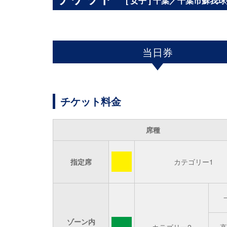
[ 女子 ] 千葉／千葉市蘇
当日券
チケット料金
席種
指定席
カテゴリー1
ゾーン内