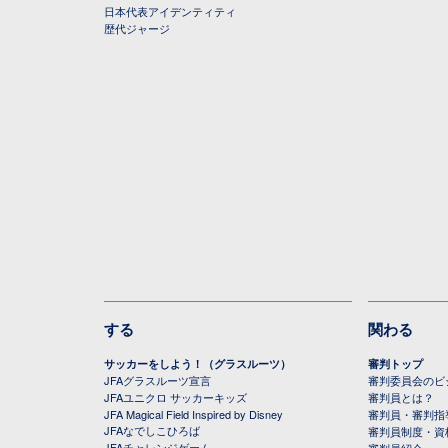
日本代表アイデンティティ
歴代ジャージ
する
関わる
サッカーをしよう！（グラスルーツ）
審判トップ
JFAグラスルーツ宣言
審判委員会のビジ
JFAユニクロ サッカーキッズ
審判員とは？
JFA Magical Field Inspired by Disney
審判員・審判指
JFAなでしこひろば
審判員制度・資
JFAチャレンジゲーム