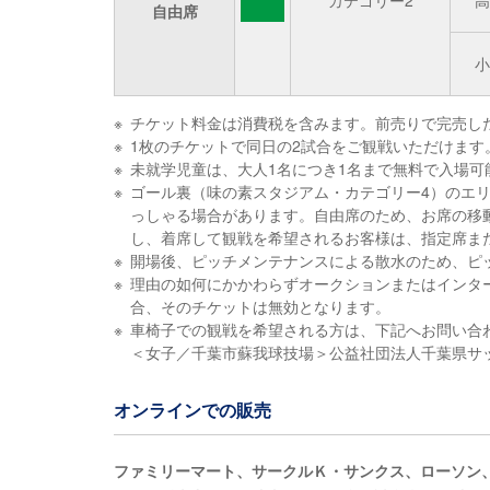
カテゴリー2
高
自由席
小
※
チケット料金は消費税を含みます。前売りで完売し
※
1枚のチケットで同日の2試合をご観戦いただけます
※
未就学児童は、大人1名につき1名まで無料で入場
※
ゴール裏（味の素スタジアム・カテゴリー4）のエ
っしゃる場合があります。自由席のため、お席の移
し、着席して観戦を希望されるお客様は、指定席ま
※
開場後、ピッチメンテナンスによる散水のため、ピ
※
理由の如何にかかわらずオークションまたはインタ
合、そのチケットは無効となります。
※
車椅子での観戦を希望される方は、下記へお問い合
＜女子／千葉市蘇我球技場＞公益社団法人千葉県サッカー協会 
オンラインでの販売
ファミリーマート、サークルＫ・サンクス、ローソン