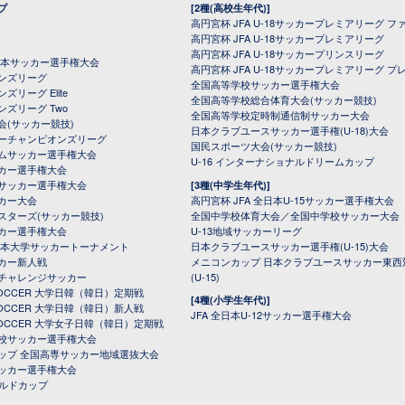
プ
[2種(高校生年代)]
高円宮杯 JFA U-18サッカープレミアリーグ フ
高円宮杯 JFA U-18サッカープレミアリーグ
高円宮杯 JFA U-18サッカープリンスリーグ
全日本サッカー選手権大会
高円宮杯 JFA U-18サッカープレミアリーグ プ
オンズリーグ
全国高等学校サッカー選手権大会
ズリーグ Elite
全国高等学校総合体育大会(サッカー競技)
ンズリーグ Two
全国高等学校定時制通信制サッカー大会
会(サッカー競技)
日本クラブユースサッカー選手権(U-18)大会
ーチャンピオンズリーグ
国民スポーツ大会(サッカー競技)
ムサッカー選手権大会
U-16 インターナショナルドリームカップ
カー選手権大会
サッカー選手権大会
[3種(中学生年代)]
カー大会
高円宮杯 JFA 全日本U-15サッカー選手権大会
スターズ(サッカー競技)
全国中学校体育大会／全国中学校サッカー大会
カー選手権大会
U-13地域サッカーリーグ
日本大学サッカートーナメント
日本クラブユースサッカー選手権(U-15)大会
カー新人戦
メニコンカップ 日本クラブユースサッカー東西
チャレンジサッカー
(U-15)
 SOCCER 大学日韓（韓日）定期戦
[4種(小学生年代)]
 SOCCER 大学日韓（韓日）新人戦
JFA 全日本U-12サッカー選手権大会
 SOCCER 大学女子日韓（韓日）定期戦
校サッカー選手権大会
ップ 全国高専サッカー地域選抜大会
ッカー選手権大会
ールドカップ