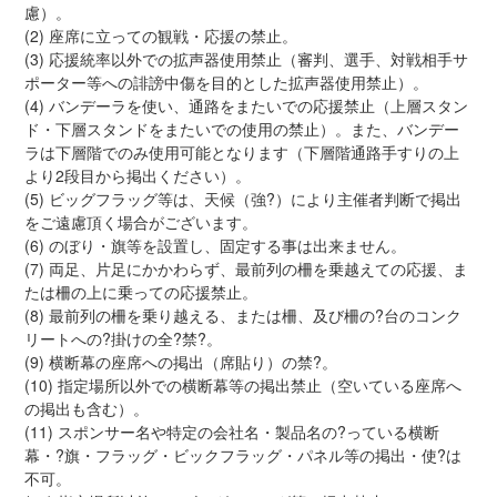
慮）。
(2) 座席に立っての観戦・応援の禁止。
(3) 応援統率以外での拡声器使用禁止（審判、選手、対戦相手サ
ポーター等への誹謗中傷を目的とした拡声器使用禁止）。
(4) バンデーラを使い、通路をまたいでの応援禁止（上層スタン
ド・下層スタンドをまたいでの使用の禁止）。また、バンデー
ラは下層階でのみ使用可能となります（下層階通路手すりの上
より2段目から掲出ください）。
(5) ビッグフラッグ等は、天候（強?）により主催者判断で掲出
をご遠慮頂く場合がございます。
(6) のぼり・旗等を設置し、固定する事は出来ません。
(7) 両足、片足にかかわらず、最前列の柵を乗越えての応援、ま
たは柵の上に乗っての応援禁止。
(8) 最前列の柵を乗り越える、または柵、及び柵の?台のコンク
リートへの?掛けの全?禁?。
(9) 横断幕の座席への掲出（席貼り）の禁?。
(10) 指定場所以外での横断幕等の掲出禁止（空いている座席へ
の掲出も含む）。
(11) スポンサー名や特定の会社名・製品名の?っている横断
幕・?旗・フラッグ・ビックフラッグ・パネル等の掲出・使?は
不可。