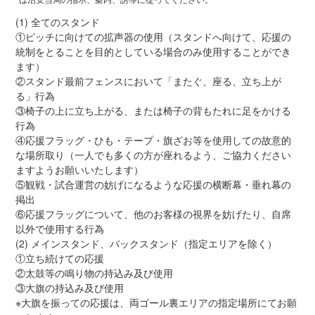
(1) 全てのスタンド
①ピッチに向けての拡声器の使用（スタンドへ向けて、応援の
統制をとることを目的としている場合のみ使用することができ
ます）
②スタンド最前フェンスにおいて「またぐ、座る、立ち上が
る」行為
③椅子の上に立ち上がる、または椅子の背もたれに足をかける
行為
④応援フラッグ・ひも・テープ・旗ざお等を使用しての故意的
な場所取り（一人でも多くの方が座れるよう、ご協力ください
ますようお願いいたします）
⑤観戦・試合運営の妨げになるような応援の横断幕・垂れ幕の
掲出
⑥応援フラッグについて、他のお客様の視界を妨げたり、自席
以外で使用する行為
(2) メインスタンド、バックスタンド（指定エリアを除く）
①立ち続けての応援
②太鼓等の鳴り物の持込み及び使用
③大旗の持込み及び使用
※大旗を振っての応援は、両ゴール裏エリアの指定場所にてお願