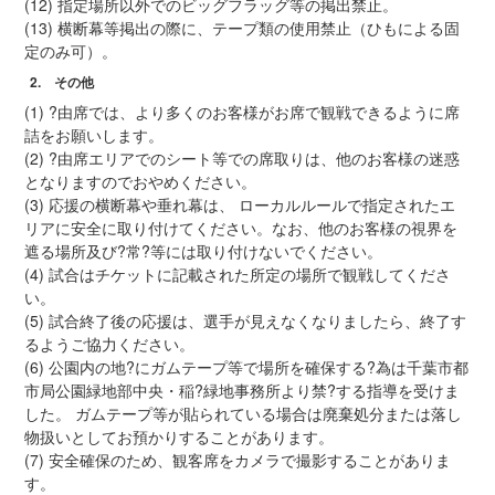
(12) 指定場所以外でのビッグフラッグ等の掲出禁止。
(13) 横断幕等掲出の際に、テープ類の使用禁止（ひもによる固
定のみ可）。
2. その他
(1) ?由席では、より多くのお客様がお席で観戦できるように席
詰をお願いします。
(2) ?由席エリアでのシート等での席取りは、他のお客様の迷惑
となりますのでおやめください。
(3) 応援の横断幕や垂れ幕は、 ローカルルールで指定されたエ
リアに安全に取り付けてください。なお、他のお客様の視界を
遮る場所及び?常?等には取り付けないでください。
(4) 試合はチケットに記載された所定の場所で観戦してくださ
い。
(5) 試合終了後の応援は、選手が見えなくなりましたら、終了す
るようご協力ください。
(6) 公園内の地?にガムテープ等で場所を確保する?為は千葉市都
市局公園緑地部中央・稲?緑地事務所より禁?する指導を受けま
した。 ガムテープ等が貼られている場合は廃棄処分または落し
物扱いとしてお預かりすることがあります。
(7) 安全確保のため、観客席をカメラで撮影することがありま
す。