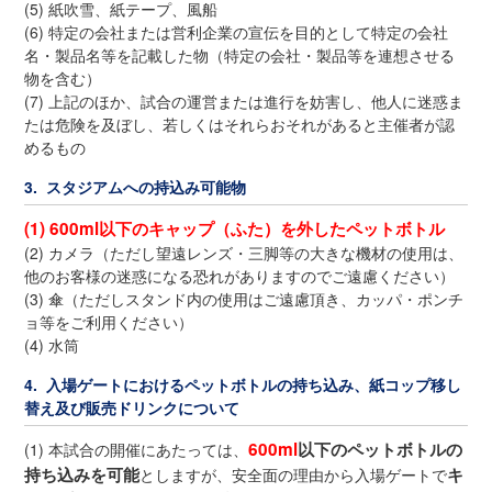
(5) 紙吹雪、紙テープ、風船
(6) 特定の会社または営利企業の宣伝を目的として特定の会社
名・製品名等を記載した物（特定の会社・製品等を連想させる
物を含む）
(7) 上記のほか、試合の運営または進行を妨害し、他人に迷惑ま
たは危険を及ぼし、若しくはそれらおそれがあると主催者が認
めるもの
3. スタジアムへの持込み可能物
(1) 600ml以下のキャップ（ふた）を外したペットボトル
(2) カメラ（ただし望遠レンズ・三脚等の大きな機材の使用は、
他のお客様の迷惑になる恐れがありますのでご遠慮ください）
(3) 傘（ただしスタンド内の使用はご遠慮頂き、カッパ・ポンチ
ョ等をご利用ください）
(4) 水筒
4. 入場ゲートにおけるペットボトルの持ち込み、紙コップ移し
替え及び販売ドリンクについて
600ml
以下のペットボトルの
(1) 本試合の開催にあたっては、
持ち込みを可能
キ
としますが、安全面の理由から入場ゲートで