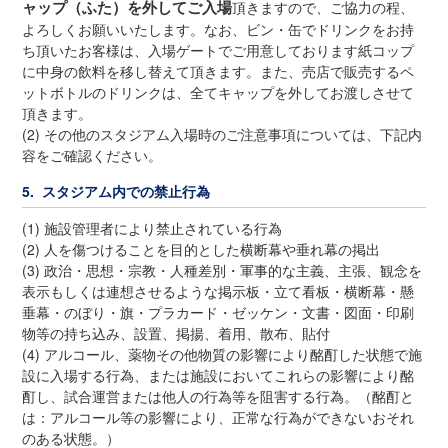
ャップ（ふた）を外してご入場
頂きますので、ご協力の程、
よろしくお願いいたします。なお、ビン・缶でドリンクをお持
ち頂いたお客様は、入場ゲートでご用意しております紙コップ
に中身の飲料を移し替えて頂きます。また、売店で販売するペ
ットボトルのドリンクは、全てキャップを外してお渡しさせて
頂きます。
(2) その他のスタジアム入場時のご注意事項については、下記内
容をご確認ください。
5. スタジアム内での禁止行為
(1) 施設管理者により禁止されている行為
(2) 人を傷つけることを目的とした横断幕や垂れ幕の掲出
(3) 政治・思想・宗教・人種差別・軍事的な主義、主張、観念を
表示もしくは連想させるような掲示板・立て看板・横断幕・懸
垂幕・のぼり・旗・プラカード・ゼッケン・文書・図面・印刷
物等の持ち込み、設置、掲揚、着用、散布、貼付
(4) アルコール、薬物その他物質の影響により酩酊した状態で施
設に入場する行為、または施設においてこれらの影響により酩
酊し、試合運営または他人の行為等を阻害する行為。（酩酊と
は：アルコール等の影響により、正常な行為ができないおそれ
のある状態。）