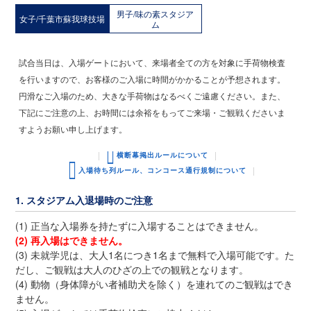
男子/味の素スタジア
女子/千葉市蘇我球技場
ム
試合当日は、入場ゲートにおいて、来場者全ての方を対象に手荷物検査
を行いますので、お客様のご入場に時間がかかることが予想されます。
円滑なご入場のため、大きな手荷物はなるべくご遠慮ください。また、
下記にご注意の上、お時間には余裕をもってご来場・ご観戦くださいま
すようお願い申し上げます。
横断幕掲出ルールについて
入場待ち列ルール、コンコース通行規制について
1. スタジアム入退場時のご注意
(1) 正当な入場券を持たずに入場することはできません。
(2) 再入場はできません。
(3) 未就学児は、大人1名につき1名まで無料で入場可能です。た
だし、ご観戦は大人のひざの上での観戦となります。
(4) 動物（身体障がい者補助犬を除く）を連れてのご観戦はでき
ません。