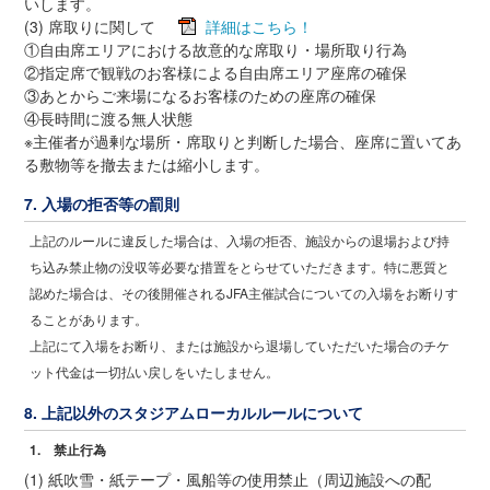
いします。
(3) 席取りに関して
詳細はこちら！
①自由席エリアにおける故意的な席取り・場所取り行為
②指定席で観戦のお客様による自由席エリア座席の確保
③あとからご来場になるお客様のための座席の確保
④長時間に渡る無人状態
※主催者が過剰な場所・席取りと判断した場合、座席に置いてあ
る敷物等を撤去または縮小します。
7. 入場の拒否等の罰則
上記のルールに違反した場合は、入場の拒否、施設からの退場および持
ち込み禁止物の没収等必要な措置をとらせていただきます。特に悪質と
認めた場合は、その後開催されるJFA主催試合についての入場をお断りす
ることがあります。
上記にて入場をお断り、または施設から退場していただいた場合のチケ
ット代金は一切払い戻しをいたしません。
8. 上記以外のスタジアムローカルルールについて
1. 禁止行為
(1) 紙吹雪・紙テープ・風船等の使用禁止（周辺施設への配