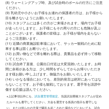
(8) ウォーミングアップ時、及び試合時のボールの行方にご注意
ください。
(9) 乳幼児や小さいお子様をお連れの保護者の方は、お子様から
目を離さないようにお願いいたします。
(10) スタジアムには多くの方がご来場されます。場内でお子様
が走ったりしますと、お子様にもその周りの方にも危険が及ぶ
ことがございます。保護者の皆様は、お子様が場内を走らない
ようご注意願います。
(11) 近隣の商業施設駐車場において、サッカー観戦のために駐
車する事は固くお断りいたします。
(12) お買い物などで席を離れる際は、貴重品を必ず持って移動
してください。
(13) 試合終了直後、公園出口付近は大変混雑いたします。お時
間に余裕がある方は、少し時間をずらしてからお帰りいただき
ます様お願い申し上げます。御協力をお願いいたします。
(14) いかなる場合においても、差別的発言は絶対にあってはな
らないことです。お子様も観戦しております。選手等を誹謗中
傷する応援は謹んでください。
※上記事項以外にも、
試合運営管理規定
、当該試合開催スタジアムが定め
たルールも遵守してください。大会を運営する係員の指示を遵守しな
い、または何らかの方策で騒乱を起こされた場合などにおいても、試合