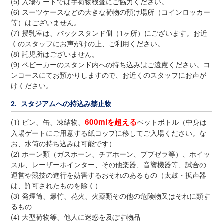
(5) 入場ゲートでは手荷物検査にご協力ください。
(6) スーツケースなどの大きな荷物の預け場所（コインロッカー
等）はございません。
(7) 授乳室は、バックスタンド側（1ヶ所）にございます。お近
くのスタッフにお声がけの上、ご利用ください。
(8) 託児所はございません。
(9) ベビーカーのスタンド内への持ち込みはご遠慮ください。コ
ンコースにてお預かりしますので、お近くのスタッフにお声が
けください。
2. スタジアムへの持込み禁止物
600mlを超える
(1) ビン、缶、凍結物、
ペットボトル（中身は
入場ゲートにご用意する紙コップに移してご入場ください。な
お、水筒の持ち込みは可能です）
(2) ホーン類（ガスホーン、チアホーン、ブブゼラ等）、ホイッ
スル、レーザーポインター、その他楽器、音響機器等、試合の
運営や競技の進行を妨害するおそれのあるもの（太鼓・拡声器
は、許可されたものを除く）
(3) 発煙筒、爆竹、花火、火薬類その他の危険物又はそれに類す
るもの
(4) 大型荷物等、他人に迷惑を及ぼす物品