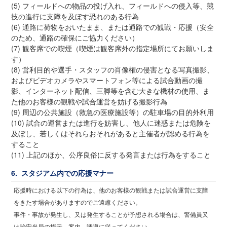
(5) フィールドへの物品の投げ入れ、フィールドへの侵入等、競
技の進行に支障を及ぼす恐れのある行為
(6) 通路に荷物をおいたまま、または通路での観戦・応援（安全
のため、通路の確保にご協力ください）
(7) 観客席での喫煙（喫煙は観客席外の指定場所にてお願いしま
す）
(8) 営利目的や選手・スタッフの肖像権の侵害となる写真撮影、
およびビデオカメラやスマートフォン等による試合動画の撮
影、インターネット配信、三脚等を含む大きな機材の使用、ま
た他のお客様の観戦や試合運営を妨げる撮影行為
(9) 周辺の公共施設（救急の医療施設等）の駐車場の目的外利用
(10) 試合の運営または進行を妨害し、他人に迷惑または危険を
及ぼし、若しくはそれらおそれがあると主催者が認める行為を
すること
(11) 上記のほか、公序良俗に反する発言または行為をすること
6. スタジアム内での応援マナー
応援時における以下の行為は、他のお客様の観戦または試合運営に支障
をきたす場合がありますのでご遠慮ください。
事件・事故が発生し、又は発生することが予想される場合は、警備員又
は治安当局の指示、案内、誘導に従ってください。