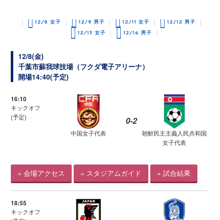
12/8 女子
12/9 男子
12/11 女子
12/12 男子
12/15 女子
12/16 男子
12/8(金)
千葉市蘇我球技場（フクダ電子アリーナ）
開場14:40(予定)
16:10
キックオフ
(予定)
0-2
中国女子代表
朝鮮民主主義人民共和国
女子代表
» 会場アクセス
» スタジアムガイド
» 試合結果
18:55
キックオフ