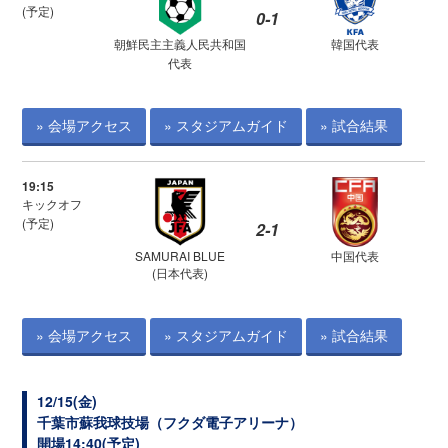
(予定)
0-1
朝鮮民主主義人民共和国
韓国代表
代表
» 会場アクセス
» スタジアムガイド
» 試合結果
19:15
キックオフ
(予定)
2-1
SAMURAI BLUE
中国代表
(日本代表)
» 会場アクセス
» スタジアムガイド
» 試合結果
12/15(金)
千葉市蘇我球技場（フクダ電子アリーナ）
開場14:40(予定)