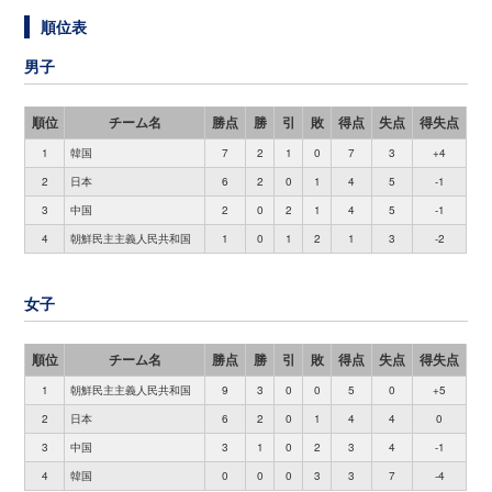
順位表
男子
順位
チーム名
勝点
勝
引
敗
得点
失点
得失点
1
韓国
7
2
1
0
7
3
+4
2
日本
6
2
0
1
4
5
-1
3
中国
2
0
2
1
4
5
-1
4
朝鮮民主主義人民共和国
1
0
1
2
1
3
-2
女子
順位
チーム名
勝点
勝
引
敗
得点
失点
得失点
1
朝鮮民主主義人民共和国
9
3
0
0
5
0
+5
2
日本
6
2
0
1
4
4
0
3
中国
3
1
0
2
3
4
-1
4
韓国
0
0
0
3
3
7
-4