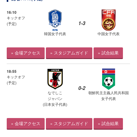
16:10
キックオフ
1-3
(予定)
韓国女子代表
中国女子代表
» 会場アクセス
» スタジアムガイド
» 試合結果
18:55
キックオフ
(予定)
0-2
なでしこ
朝鮮民主主義人民共和国
ジャパン
女子代表
(日本女子代表)
» 会場アクセス
» スタジアムガイド
» 試合結果