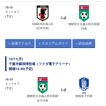
19:15
キックオフ
(予定)
1-0
SAMURAI BLUE
朝鮮民主主義人民共和国
(日本代表)
代表
» 会場アクセス
» スタジアムガイド
» 試合結果
12/11(月)
千葉市蘇我球技場（フクダ電子アリーナ）
開場14:40(予定)
16:10
キックオフ
(予定)
1-0
朝鮮民主主義人民共和国
韓国女子代表
女子代表