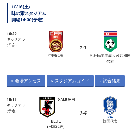
12/16(土)
味の素スタジアム
開場14:30(予定)
16:30
キックオフ
(予定)
1-1
中国代表
朝鮮民主主義人民共和国
代表
» 会場アクセス
» スタジアムガイド
» 試合結果
19:15
SAMURAI
キックオフ
(予定)
1-4
BLUE
韓国代表
(日本代表)