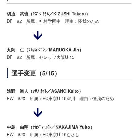
切通 武琉（ｷｽﾞｼ ﾀｹﾙ／KIZUSHI Takeru）
DF #2 所属：神村学園中 理由：怪我のため
丸岡 仁（ﾏﾙｵｶ ｼﾞﾝ／MARUOKA Jin）
DF #2 所属：セレッソ大阪U-15
選手変更（5/15）
浅野 海人（ｱｻﾉ ｶｲﾄ／ASANO Kaito）
FW #20 所属：FC東京U-15深川 理由：怪我のため
中島 由翔（ﾅｶｼﾞﾏ ﾕｲﾄ／NAKAJIMA Yuito）
FW #20 所属：FC東京U-15むさし