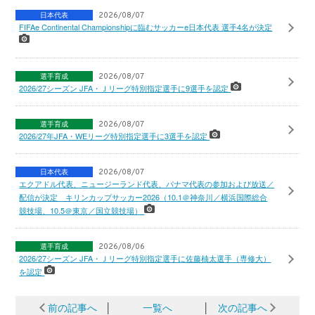
日本代表
2026/08/07
FIFAe Continental Championshipに臨むサッカーe日本代表 選手4名が決定
選手育成
2026/08/07
2026/27シーズン JFA・Ｊリーグ特別指定選手に9選手を認定
選手育成
2026/08/07
2026/27年JFA・WEリーグ特別指定選手に3選手を認定
日本代表
2026/08/07
エクアドル代表、ニュージーランド代表、パナマ代表の参加および放送／
配信が決定 キリンカップサッカー2026（10.1＠神奈川／横浜国際総合
競技場、10.5＠東京／国立競技場）
選手育成
2026/08/06
2026/27シーズン JFA・Ｊリーグ特別指定選手に佐藤柚太選手（専修大）
を認定
前の記事へ
│
一覧へ
│
次の記事へ