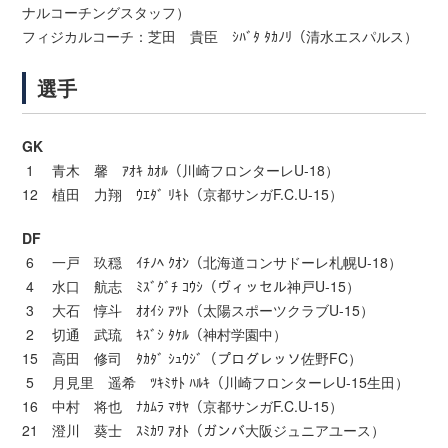
ナルコーチングスタッフ）
フィジカルコーチ：芝田 貴臣 ｼﾊﾞﾀ ﾀｶﾉﾘ（清水エスパルス）
選手
GK
1 青木 馨 ｱｵｷ ｶｵﾙ（川崎フロンターレU-18）
12 植田 力翔 ｳｴﾀﾞ ﾘｷﾄ（京都サンガF.C.U-15）
DF
6 一戸 玖穏 ｲﾁﾉﾍ ｸｵﾝ（北海道コンサドーレ札幌U-18）
4 水口 航志 ﾐｽﾞｸﾞﾁ ｺｳｼ（ヴィッセル神戸U-15）
3 大石 惇斗 ｵｵｲｼ ｱﾂﾄ（太陽スポーツクラブU-15）
2 切通 武琉 ｷｽﾞｼ ﾀｹﾙ（神村学園中）
15 高田 修司 ﾀｶﾀﾞ ｼｭｳｼﾞ（プログレッソ佐野FC）
5 月見里 遥希 ﾂｷﾐｻﾄ ﾊﾙｷ（川崎フロンターレU-15生田）
16 中村 将也 ﾅｶﾑﾗ ﾏｻﾔ（京都サンガF.C.U-15）
21 澄川 葵士 ｽﾐｶﾜ ｱｵﾄ（ガンバ大阪ジュニアユース）