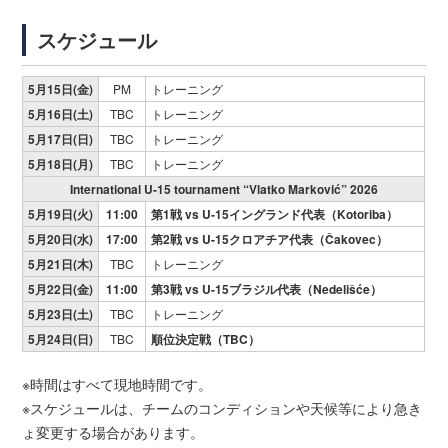
スケジュール
5月15日(金)
PM
トレーニング
5月16日(土)
TBC
トレーニング
5月17日(日)
TBC
トレーニング
5月18日(月)
TBC
トレーニング
International U-15 tournament “Vlatko Marković” 2026
5月19日(火)
11:00
第1戦 vs U-15イングランド代表（Kotoriba）
5月20日(水)
17:00
第2戦 vs U-15クロアチア代表（Čakovec）
5月21日(木)
TBC
トレーニング
5月22日(金)
11:00
第3戦 vs U-15ブラジル代表（Nedelišće）
5月23日(土)
TBC
トレーニング
5月24日(日)
TBC
順位決定戦（TBC）
※時間はすべて現地時間です。
※スケジュールは、チームのコンディションや天候等により急き
ょ変更する場合があります。