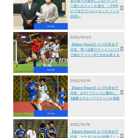
谷川萌々子選手にシルバーブー
ツ賞トロフィーを授与 ～FIFA
U-17女子ワールドカップ インド
2022～
日本代表
2022/10/23
【Match Report】U-17日本女子
代表、準々決勝でスペインに1-2
で敗れてベスト8で大会を終える
日本代表
2022/10/19
【Match Report】U-17日本女子
代表 2-0でフランスに勝利し、
3連勝でグループステージを突破
日本代表
2022/10/16
【Match Report】U-17日本女子
代表、カナダに4-0の快勝でノッ