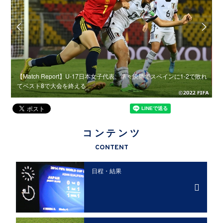
7女子
【Match Report】U-17日本女子代表、準々決勝でスペインに1-2で敗れ
【
てベスト8で大会を終える
コンテンツ
CONTENT
日程・結果