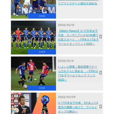
クアウトステージ進出を決める
日本代表
2022/10/13
【Match Report】U-17日本女子
代表 タンザニアに4-0の快勝で
白星スタート ～FIFA U-17女子
ワールドカップインド2022～
日本代表
2022/10/11
いよいよ開幕！最終調整でチー
ム力をさらに高める ～FIFA U-
17女子ワールドカップ インド
2022～
日本代表
2022/10/09
U-17日本女子代表、3大会ぶり2
度目の優勝へ向けて、ワールド
カップの舞台へ