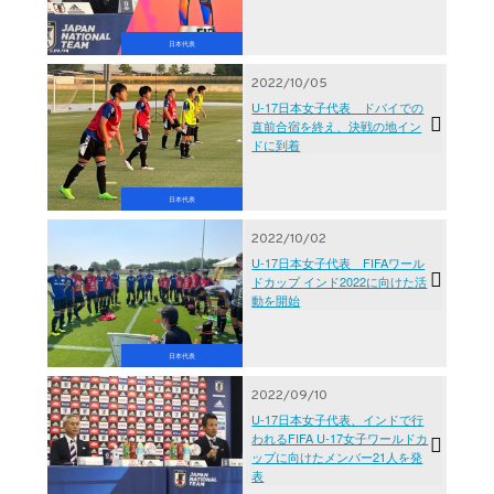
日本代表
2022/10/05
U-17日本女子代表 ドバイでの
直前合宿を終え、決戦の地イン
ドに到着
日本代表
2022/10/02
U-17日本女子代表 FIFAワール
ドカップ インド2022に向けた活
動を開始
日本代表
2022/09/10
U-17日本女子代表、インドで行
われるFIFA U-17女子ワールドカ
ップに向けたメンバー21人を発
表