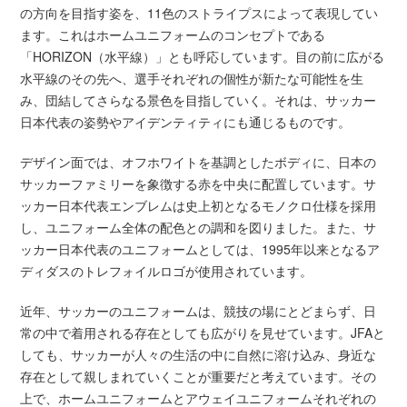
の方向を目指す姿を、11色のストライプスによって表現してい
ます。これはホームユニフォームのコンセプトである
「HORIZON（水平線）」とも呼応しています。目の前に広がる
水平線のその先へ、選手それぞれの個性が新たな可能性を生
み、団結してさらなる景色を目指していく。それは、サッカー
日本代表の姿勢やアイデンティティにも通じるものです。
デザイン面では、オフホワイトを基調としたボディに、日本の
サッカーファミリーを象徴する赤を中央に配置しています。サ
ッカー日本代表エンブレムは史上初となるモノクロ仕様を採用
し、ユニフォーム全体の配色との調和を図りました。また、サ
ッカー日本代表のユニフォームとしては、1995年以来となるア
ディダスのトレフォイルロゴが使用されています。
近年、サッカーのユニフォームは、競技の場にとどまらず、日
常の中で着用される存在としても広がりを見せています。JFAと
しても、サッカーが人々の生活の中に自然に溶け込み、身近な
存在として親しまれていくことが重要だと考えています。その
上で、ホームユニフォームとアウェイユニフォームそれぞれの