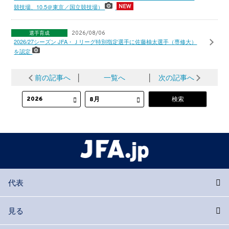
競技場、10.5＠東京／国立競技場）
選手育成
2026/08/06
2026/27シーズン JFA・Ｊリーグ特別指定選手に佐藤柚太選手（専修大）
を認定
前の記事へ
│
一覧へ
│
次の記事へ
代表
見る