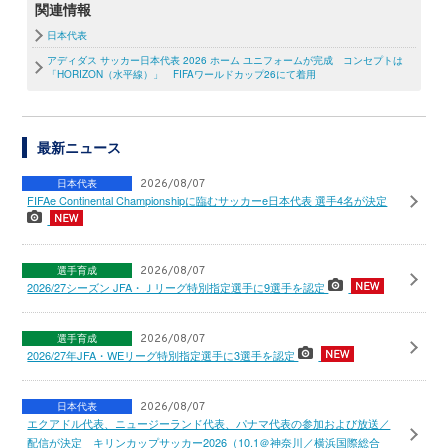
関連情報
日本代表
アディダス サッカー日本代表 2026 ホーム ユニフォームが完成 コンセプトは
「HORIZON（水平線）」 FIFAワールドカップ26にて着用
最新ニュース
日本代表
2026/08/07
FIFAe Continental Championshipに臨むサッカーe日本代表 選手4名が決定
選手育成
2026/08/07
2026/27シーズン JFA・Ｊリーグ特別指定選手に9選手を認定
選手育成
2026/08/07
2026/27年JFA・WEリーグ特別指定選手に3選手を認定
日本代表
2026/08/07
エクアドル代表、ニュージーランド代表、パナマ代表の参加および放送／
配信が決定 キリンカップサッカー2026（10.1＠神奈川／横浜国際総合