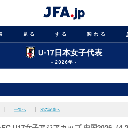
表
見る
する
関わる
U-17日本女子代表
- 2026年 -
│
一覧へ
│
次の記事へ
C U17女子アジアカップ 中国2026（4.2