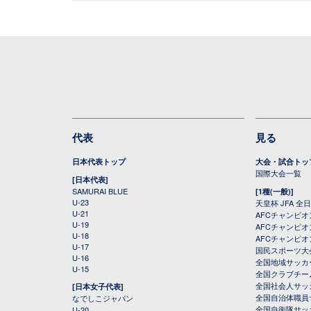
代表
見る
日本代表トップ
大会・試合トッ
国際大会一覧
[日本代表]
SAMURAI BLUE
[1種(一般)]
U-23
天皇杯 JFA 
U-21
AFCチャンピ
U-19
AFCチャンピオン
U-18
AFCチャンピオ
U-17
国民スポーツ大
U-16
全国地域サッカ
U-15
全国クラブチー
全国社会人サッ
[日本女子代表]
全国自治体職員
なでしこジャパン
全国自衛隊サッ
U-20