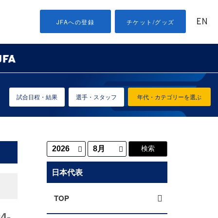
EN
JFAへの登録
チケット/グッズ
試合日程・結果
選手・スタッフ
年代・カテゴリーを選ぶ
日本代表
TOP
4-