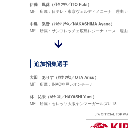
伊藤 風葵（ｲﾄｳ ﾌｳｷ／ITO Fuki）
MF 所属：日テレ・東京ヴェルディメニーナ 理由
中島 采音（ﾅｶｼﾏ ｱﾔﾈ／NAKASHIMA Ayane）
MF 所属：サンフレッチェ広島レジーナユース 理
追加招集選手
大田 ありす（ｵｵﾀ ｱﾘｽ／OTA Arisu）
MF 所属：INAC神戸レオンチーナ
林 祐未（ﾊﾔｼ ﾕﾐ／HAYASHI Yumi）
MF 所属：セレッソ大阪ヤンマーガールズU-18
JFA OFFICIAL
TOP PA