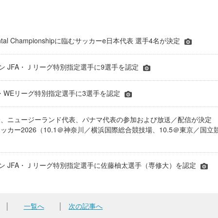
inental Championshipに臨むサッカーe日本代表 選手4名が決定
ーズン JFA・Ｊリーグ特別指定選手に9選手を認定
JFA・WEリーグ特別指定選手に3選手を認定
表、ニュージーランド代表、パナマ代表の参加および放送／配信が決
ッカー2026（10.1＠神奈川／横浜国際総合競技場、10.5＠東京／国立
シーズン JFA・Ｊリーグ特別指定選手に佐藤柚太選手（専修大）を認定
│
一覧へ
│
次の記事へ