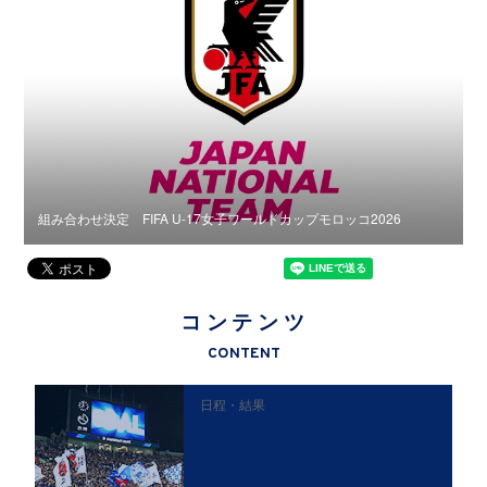
組み合わせ決定 FIFA U-17女子ワールドカップモロッコ2026
組
コンテンツ
CONTENT
日程・結果