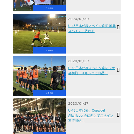
日本代表
2020/01/30
U-18日本代表スペイン遠征 地元
スペインに敗れる
日本代表
2020/01/29
U-18日本代表スペイン遠征～大
会初戦、メキシコに白星！
日本代表
2020/01/27
U-18日本代表、Copa del
Atlantico大会に向けてスペイン
遠征開始！