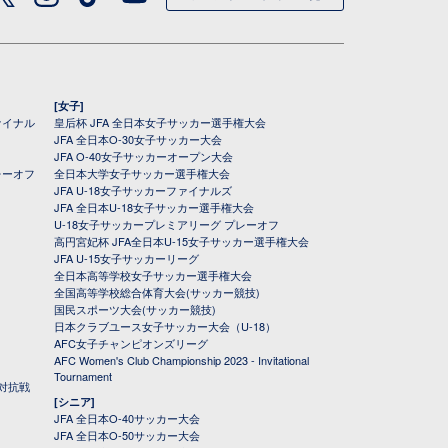
[女子]
ァイナル
皇后杯 JFA 全日本女子サッカー選手権大会
JFA 全日本O-30女子サッカー大会
JFA O-40女子サッカーオープン大会
レーオフ
全日本大学女子サッカー選手権大会
JFA U-18女子サッカーファイナルズ
JFA 全日本U-18女子サッカー選手権大会
U-18女子サッカープレミアリーグ プレーオフ
高円宮妃杯 JFA全日本U-15女子サッカー選手権大会
JFA U-15女子サッカーリーグ
全日本高等学校女子サッカー選手権大会
全国高等学校総合体育大会(サッカー競技)
国民スポーツ大会(サッカー競技)
日本クラブユース女子サッカー大会（U-18）
AFC女子チャンピオンズリーグ
AFC Women's Club Championship 2023 - Invitational
Tournament
対抗戦
[シニア]
JFA 全日本O-40サッカー大会
JFA 全日本O-50サッカー大会