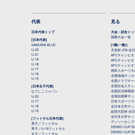
代表
見る
日本代表トップ
大会・試合トッ
国際大会一覧
[日本代表]
SAMURAI BLUE
[1種(一般)]
U-23
天皇杯 JFA 
U-21
AFCチャンピ
U-19
AFCチャンピオン
U-18
AFCチャンピオ
U-17
国民スポーツ大
U-16
全国地域サッカ
U-15
全国クラブチー
全国社会人サッ
[日本女子代表]
全国自治体職員
なでしこジャパン
全国自衛隊サッ
U-20
U-17
日本スポーツマ
U-16
全日本大学サッ
U-15
総理大臣杯 全
全日本大学サッ
[フットサル日本代表]
デンソーカップ
男子／フットサル
DENSO CUP
男子／U-19フットサル
DENSO CUP
女子／フットサル