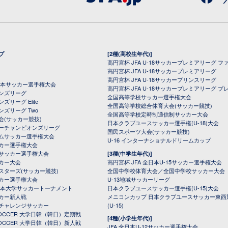
プ
[2種(高校生年代)]
高円宮杯 JFA U-18サッカープレミアリーグ フ
高円宮杯 JFA U-18サッカープレミアリーグ
高円宮杯 JFA U-18サッカープリンスリーグ
全日本サッカー選手権大会
高円宮杯 JFA U-18サッカープレミアリーグ プ
オンズリーグ
全国高等学校サッカー選手権大会
ズリーグ Elite
全国高等学校総合体育大会(サッカー競技)
ンズリーグ Two
全国高等学校定時制通信制サッカー大会
会(サッカー競技)
日本クラブユースサッカー選手権(U-18)大会
ーチャンピオンズリーグ
国民スポーツ大会(サッカー競技)
ムサッカー選手権大会
U-16 インターナショナルドリームカップ
カー選手権大会
サッカー選手権大会
[3種(中学生年代)]
カー大会
高円宮杯 JFA 全日本U-15サッカー選手権大会
スターズ(サッカー競技)
全国中学校体育大会／全国中学校サッカー大会
カー選手権大会
U-13地域サッカーリーグ
日本大学サッカートーナメント
日本クラブユースサッカー選手権(U-15)大会
カー新人戦
メニコンカップ 日本クラブユースサッカー東西
チャレンジサッカー
(U-15)
 SOCCER 大学日韓（韓日）定期戦
[4種(小学生年代)]
 SOCCER 大学日韓（韓日）新人戦
JFA 全日本U-12サッカー選手権大会