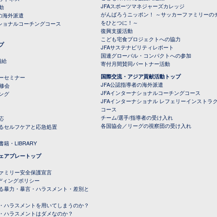
JFAスポーツマネジャーズカレッジ
動
がんばろうニッポン！ ～サッカーファミリーの
の海外派遣
をひとつに！～
ナショナルコーチングコース
復興支援活動
こども宅食プロジェクトへの協力
プ
JFAサステナビリティレポート
（PDFファイル）
国連グローバル・コンパクトへの参加
補給
寄付月間賛同パートナー活動
国際交流・アジア貢献活動トップ
ーセミナー
JFA公認指導者の海外派遣
研修会
JFAインターナショナルコーチングコース
ング
JFAインターナショナル レフェリーインストラ
コース
チーム/選手/指導者の受け入れ
応
各国協会／リーグの視察団の受け入れ
るセルフケアと応急処置
籍・LIBRARY
ェアプレートップ
ファミリー安全保護宣言
ーディングポリシー
る暴力・暴言・ハラスメント・差別と
・ハラスメントを用いてしまうのか？
・ハラスメントはダメなのか？