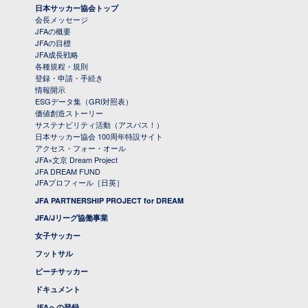
日本サッカー協会トップ
会長メッセージ
JFAの概要
JFAの目標
JFA成長戦略
各種規程・規則
登録・申請・手続き
情報開示
ESGデータ集（GRI対照表）
価値創造ストーリー
サステナビリティ活動（アスパス！）
日本サッカー協会 100周年特設サイト
アクセス・フォー・オール
JFA×文京 Dream Project
JFA DREAM FUND
JFAプロフィール［日英］
JFA PARTNERSHIP PROJECT for DREAM
JFA/Jリーグ協働事業
女子サッカー
フットサル
ビーチサッカー
ドキュメント
JFAへの登録