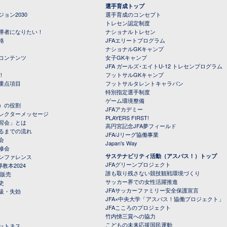
選手育成トップ
ョン2030
選手育成のコンセプト
トレセン認定制度
導者になりたい！
ナショナルトレセン
格
JFAエリートプログラム
ナショナルGKキャンプ
コンテンツ
女子GKキャンプ
JFA ガールズ･エイトU-12 トレセンプログラム
！
フットサルGKキャンプ
重点項目
フットサルタレントキャラバン
特別指定選手制度
ゲーム環境整備
）の役割
JFAアカデミー
レクターメッセージ
PLAYERS FIRST!
習会」とは
高円宮記念JFA夢フィールド
るまでの流れ
JFA/Jリーグ協働事業
会
Japan's Way
修会
サステナビリティ活動（アスパス！）トップ
ンファレンス
JFAグリーンプロジェクト
教本2024
誰も取り残さない競技観戦環境づくり
 販売
サッカー界での女性活躍推進
史
JFAサッカーファミリー安全保護宣言
級・失効
JFA×中央大学「アスパス！協働プロジェクト」
JFAこころのプロジェクト
竹内悌三賞への協力
こどもの未来応援国民運動
ットネス