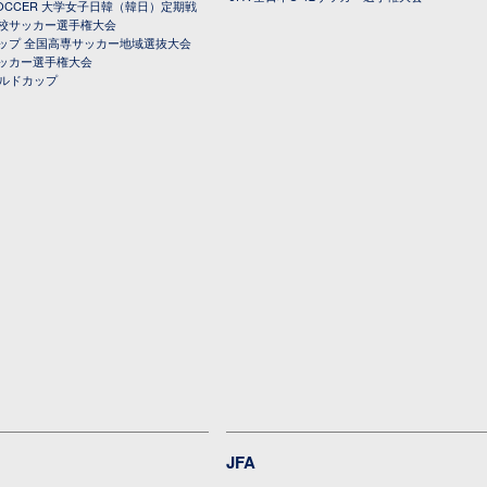
 SOCCER 大学女子日韓（韓日）定期戦
校サッカー選手権大会
ップ 全国高専サッカー地域選抜大会
ッカー選手権大会
ールドカップ
JFA