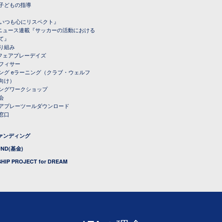
子どもの指導
載『いつも心にリスペクト』
ルニュース連載『サッカーの活動における
て』
り組み
トフェアプレーデイズ
フィサー
ング eラーニング（クラブ・ウェルフ
向け）
ングワークショップ
会
アプレーツールダウンロード
窓口
ファンディング
UND(基金)
HIP PROJECT for DREAM