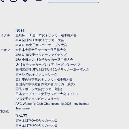
[女子]
ァイナル
皇后杯 JFA 全日本女子サッカー選手権大会
JFA 全日本O-30女子サッカー大会
JFA O-40女子サッカーオープン大会
レーオフ
全日本大学女子サッカー選手権大会
JFA U-18女子サッカーファイナルズ
JFA 全日本U-18女子サッカー選手権大会
U-18女子サッカープレミアリーグ プレーオフ
高円宮妃杯 JFA全日本U-15女子サッカー選手権大会
JFA U-15女子サッカーリーグ
全日本高等学校女子サッカー選手権大会
全国高等学校総合体育大会(サッカー競技)
国民スポーツ大会(サッカー競技)
日本クラブユース女子サッカー大会（U-18）
AFC女子チャンピオンズリーグ
AFC Women's Club Championship 2023 - Invitational
Tournament
対抗戦
[シニア]
JFA 全日本O-40サッカー大会
JFA 全日本O-50サッカー大会