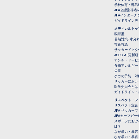
学校体育・部活
JFA公認指導者
JFAインター
ガイドライン等
メディカルトッ
脳振盪
暑熱対策･水分
救命救急
サッカードクタ
JSPO AT更新
アンチ・ドーピ
食物アレルギー
栄養
ケガの予防・対
サッカーにおけ
医学委員会とは
ガイドライン・書
リスペクト・フ
リスペクト宣言
JFA サッカー
JFAセーフガ
スポーツにおけ
は？
なぜ暴力・暴言
なぜ暴力・暴言