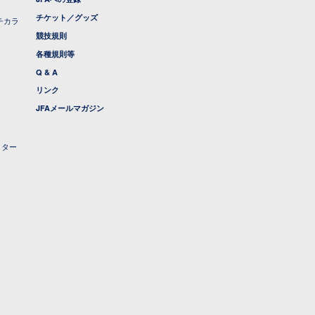
チケット／グッズ
チカラ
競技規則
各種規則等
Q & A
リンク
JFAメールマガジン
クター