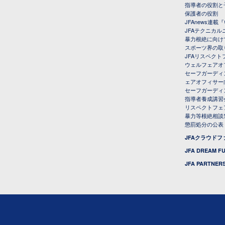
指導者の役割と
保護者の役割
JFAnews連
JFAテクニカ
暴力根絶に向け
スポーツ界の取
JFAリスペク
ウェルフェアオ
セーフガーディ
ェアオフィサー
セーフガーディ
指導者養成講習
リスペクトフェ
暴力等根絶相談
懲罰処分の公表
JFAクラウド
JFA DREAM F
JFA PARTNERS