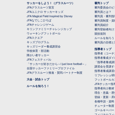
サッカーをしよう！（グラスルーツ）
審判トップ
JFAグラスルーツ宣言
審判委員会のビジ
JFAユニクロ サッカーキッズ
審判員とは？
JFA Magical Field Inspired by Disney
審判員・審判指
JFAなでしこひろば
審判員制度・資
JFAチャレンジゲーム
審判員紹介
キリンファミリーチャレンジカップ
審判登録者向け
ウォーキングフットボール
競技規則
JFAスクエア
ルールを知ろう
キッズプログラム
審判員の目標と
キッズリーダー養成講習会
指導者トップ
学校体育・部活動
指導者（コーチ
障がい者サッカー
指導者養成ダイ
JFAフェスティバル
「指導者養成講
「サッカーが好きだから～I just love football～」
講習会を受講す
全国サッカーファミリープロファイル
指導者養成講習
JFAグラスルーツ推進・賛同パートナー制度
リフレッシュ研
大会・試合トップ
フットボールカ
JFAサッカー指導
ルールを知ろう！
指導者向け教材
理念・意義・歴
登録・更新・昇
各種申請・資料
チューター制度
ゴールキーパー
フィジカルフィ