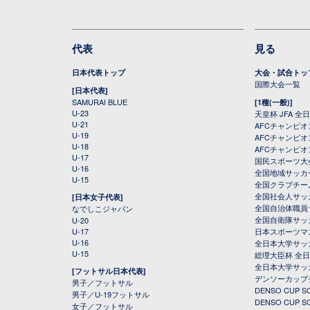
代表
見る
日本代表トップ
大会・試合トッ
国際大会一覧
[日本代表]
SAMURAI BLUE
[1種(一般)]
U-23
天皇杯 JFA 
U-21
AFCチャンピ
U-19
AFCチャンピオン
U-18
AFCチャンピオ
U-17
国民スポーツ大
U-16
全国地域サッカ
U-15
全国クラブチー
全国社会人サッ
[日本女子代表]
全国自治体職員
なでしこジャパン
全国自衛隊サッ
U-20
U-17
日本スポーツマ
U-16
全日本大学サッ
U-15
総理大臣杯 全
全日本大学サッ
[フットサル日本代表]
デンソーカップ
男子／フットサル
DENSO CUP
男子／U-19フットサル
DENSO CUP
女子／フットサル