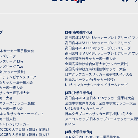
プ
[2種(高校生年代)]
高円宮杯 JFA U-18サッカープレミアリーグ フ
高円宮杯 JFA U-18サッカープレミアリーグ
高円宮杯 JFA U-18サッカープリンスリーグ
全日本サッカー選手権大会
高円宮杯 JFA U-18サッカープレミアリーグ プ
オンズリーグ
全国高等学校サッカー選手権大会
ズリーグ Elite
全国高等学校総合体育大会(サッカー競技)
ンズリーグ Two
全国高等学校定時制通信制サッカー大会
会(サッカー競技)
日本クラブユースサッカー選手権(U-18)大会
ーチャンピオンズリーグ
国民スポーツ大会(サッカー競技)
ムサッカー選手権大会
U-16 インターナショナルドリームカップ
カー選手権大会
サッカー選手権大会
[3種(中学生年代)]
カー大会
高円宮杯 JFA 全日本U-15サッカー選手権大会
スターズ(サッカー競技)
全国中学校体育大会／全国中学校サッカー大会
カー選手権大会
U-13地域サッカーリーグ
日本大学サッカートーナメント
日本クラブユースサッカー選手権(U-15)大会
カー新人戦
メニコンカップ 日本クラブユースサッカー東西
チャレンジサッカー
(U-15)
 SOCCER 大学日韓（韓日）定期戦
[4種(小学生年代)]
 SOCCER 大学日韓（韓日）新人戦
JFA 全日本U-12サッカー選手権大会