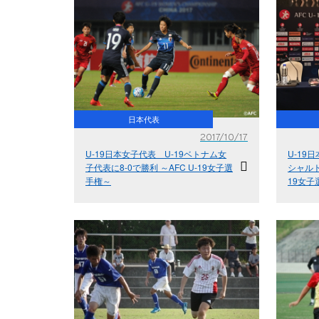
日本代表
2017/10/17
U-19日本女子代表 U-19ベトナム女
U-19
子代表に8-0で勝利 ～AFC U-19女子選
シャルト
手権～
19女子