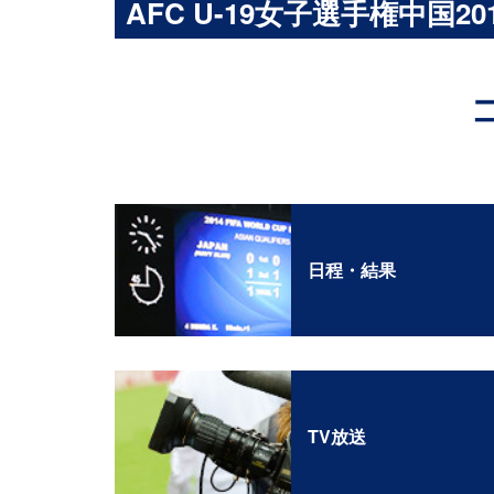
AFC U-19女子選手権中国201
日程・結果
TV放送