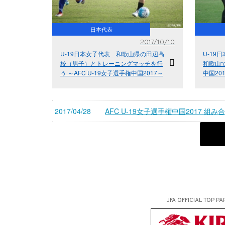
日本代表
2017/10/10
U-19日本女子代表 和歌山県の田辺高
U-19
校（男子）とトレーニングマッチを行
和歌山で
う ～AFC U-19女子選手権中国2017～
中国20
2017/04/28
AFC U-19女子選手権中国2017 組
JFA OFFICIAL
TOP PA