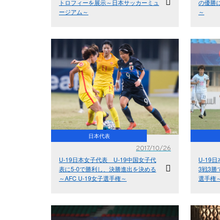
トロフィーを展示～日本サッカーミュ
の優勝に
ージアム～
～
日本代表
2017/10/26
U-19日本女子代表 U-19中国女子代
U-19
表に5-0で勝利し、決勝進出を決める
3戦3勝
～AFC U-19女子選手権～
選手権