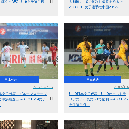
輝く～AFC U-19女子選手権
共和国に1-0で勝利し優勝を飾る ～
AFC U-19女子選手権中国2017～
日本代表
日本代表
2017/10/23
2017/10
日本女子代表 グループステージ
U-19日本女子代表 U-19オーストラ
で準決勝進出 ～AFC U-19女子
リア女子代表に5-1で勝利 ～AFC U-19
～
女子選手権～