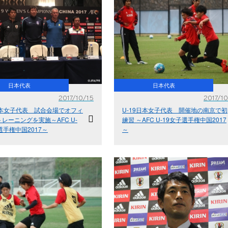
日本代表
日本代表
2017/10/15
2017/10
日本女子代表 試合会場でオフィ
U-19日本女子代表 開催地の南京で初
レーニングを実施～AFC U-
練習 ～AFC U-19女子選手権中国2017
選手権中国2017～
～