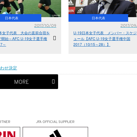
日本代表
日本代表
2017/10/09
2017/09
日本女子代表 大会の直前合宿を
U-19日本女子代表 メンバー・スケジ
開始～AFC U-19女子選手権
ュール【AFC U-19女子選手権中国
17～
2017（10/15～28）】
み合わせ決定
MORE
RTNER
JFA OFFICIAL
SUPPLIER