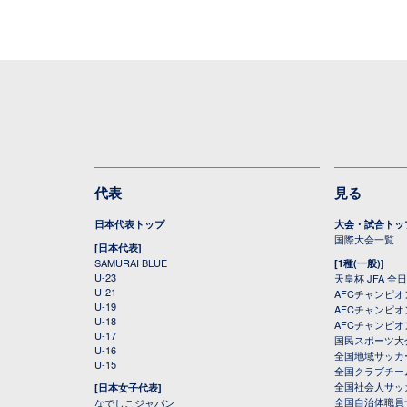
代表
見る
日本代表トップ
大会・試合トッ
国際大会一覧
[日本代表]
SAMURAI BLUE
[1種(一般)]
U-23
天皇杯 JFA 
U-21
AFCチャンピ
U-19
AFCチャンピオン
U-18
AFCチャンピオ
U-17
国民スポーツ大
U-16
全国地域サッカ
U-15
全国クラブチー
全国社会人サッ
[日本女子代表]
全国自治体職員
なでしこジャパン