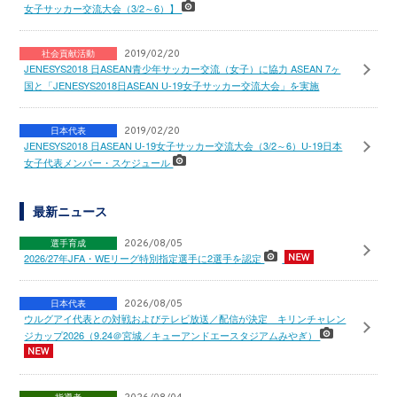
女子サッカー交流大会（3/2～6）】
社会貢献活動
2019/02/20
JENESYS2018 日ASEAN青少年サッカー交流（女子）に協力 ASEAN 7ヶ
国と「JENESYS2018日ASEAN U-19女子サッカー交流大会」を実施
日本代表
2019/02/20
JENESYS2018 日ASEAN U-19女子サッカー交流大会（3/2～6）U-19日本
女子代表メンバー・スケジュール
最新ニュース
選手育成
2026/08/05
2026/27年JFA・WEリーグ特別指定選手に2選手を認定
日本代表
2026/08/05
ウルグアイ代表との対戦およびテレビ放送／配信が決定 キリンチャレン
ジカップ2026（9.24＠宮城／キューアンドエースタジアムみやぎ）
指導者