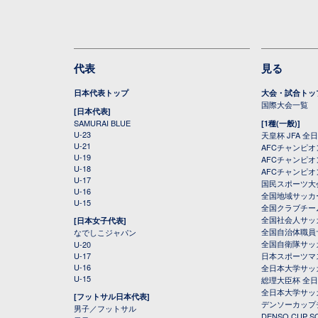
代表
見る
日本代表トップ
大会・試合トッ
国際大会一覧
[日本代表]
SAMURAI BLUE
[1種(一般)]
U-23
天皇杯 JFA 
U-21
AFCチャンピ
U-19
AFCチャンピオン
U-18
AFCチャンピオ
U-17
国民スポーツ大
U-16
全国地域サッカ
U-15
全国クラブチー
全国社会人サッ
[日本女子代表]
全国自治体職員
なでしこジャパン
全国自衛隊サッ
U-20
U-17
日本スポーツマ
U-16
全日本大学サッ
U-15
総理大臣杯 全
全日本大学サッ
[フットサル日本代表]
デンソーカップ
男子／フットサル
DENSO CUP