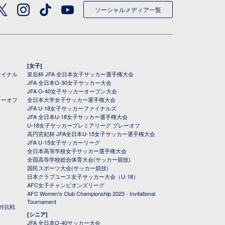
ソーシャルメディア一覧
[女子]
ァイナル
皇后杯 JFA 全日本女子サッカー選手権大会
JFA 全日本O-30女子サッカー大会
JFA O-40女子サッカーオープン大会
レーオフ
全日本大学女子サッカー選手権大会
JFA U-18女子サッカーファイナルズ
JFA 全日本U-18女子サッカー選手権大会
U-18女子サッカープレミアリーグ プレーオフ
高円宮妃杯 JFA全日本U-15女子サッカー選手権大会
JFA U-15女子サッカーリーグ
全日本高等学校女子サッカー選手権大会
全国高等学校総合体育大会(サッカー競技)
国民スポーツ大会(サッカー競技)
日本クラブユース女子サッカー大会（U-18）
AFC女子チャンピオンズリーグ
AFC Women's Club Championship 2023 - Invitational
Tournament
対抗戦
[シニア]
JFA 全日本O-40サッカー大会