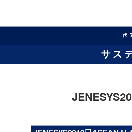
代
サス
JENESYS