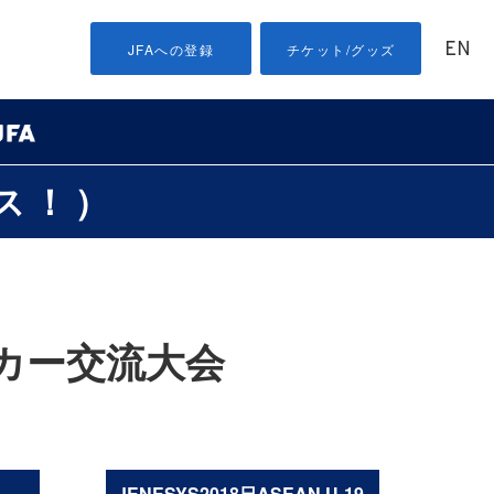
EN
JFAへの登録
チケット/グッズ
ス！）
サッカー交流大会
JENESYS2018日ASEAN U-19