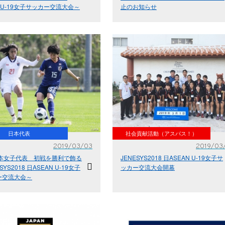
N U-19女子サッカー交流大会～
止のお知らせ
日本代表
社会貢献活動（アスパス！）
2019/03/03
2019/03
日本女子代表 初戦を勝利で飾る
JENESYS2018 日ASEAN U-19女子サ
SYS2018 日ASEAN U-19女子
ッカー交流大会開幕
ー交流大会～