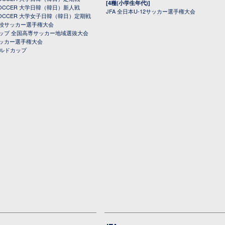
[4種(小学生年代)]
 SOCCER 大学日韓（韓日）新人戦
JFA 全日本U-12サッカー選手権大会
 SOCCER 大学女子日韓（韓日）定期戦
校サッカー選手権大会
ップ 全国高専サッカー地域選抜大会
ッカー選手権大会
ールドカップ