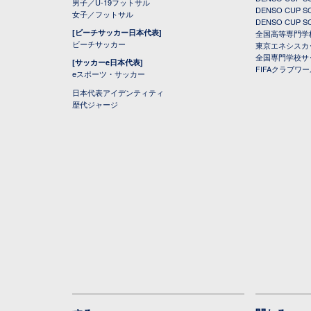
男子／U-19フットサル
DENSO CUP
女子／フットサル
DENSO CUP
[ビーチサッカー日本代表]
全国高等専門学
ビーチサッカー
東京エネシスカ
全国専門学校サ
[サッカーe日本代表]
FIFAクラブワ
eスポーツ・サッカー
日本代表アイデンティティ
歴代ジャージ