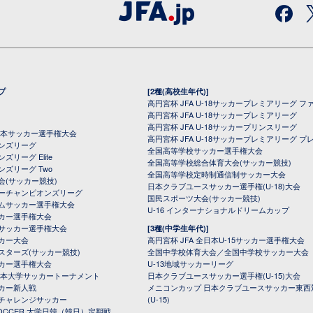
プ
[2種(高校生年代)]
高円宮杯 JFA U-18サッカープレミアリーグ フ
高円宮杯 JFA U-18サッカープレミアリーグ
高円宮杯 JFA U-18サッカープリンスリーグ
全日本サッカー選手権大会
高円宮杯 JFA U-18サッカープレミアリーグ プ
オンズリーグ
全国高等学校サッカー選手権大会
ズリーグ Elite
全国高等学校総合体育大会(サッカー競技)
ンズリーグ Two
全国高等学校定時制通信制サッカー大会
会(サッカー競技)
日本クラブユースサッカー選手権(U-18)大会
ーチャンピオンズリーグ
国民スポーツ大会(サッカー競技)
ムサッカー選手権大会
U-16 インターナショナルドリームカップ
カー選手権大会
サッカー選手権大会
[3種(中学生年代)]
カー大会
高円宮杯 JFA 全日本U-15サッカー選手権大会
スターズ(サッカー競技)
全国中学校体育大会／全国中学校サッカー大会
カー選手権大会
U-13地域サッカーリーグ
日本大学サッカートーナメント
日本クラブユースサッカー選手権(U-15)大会
カー新人戦
メニコンカップ 日本クラブユースサッカー東西
チャレンジサッカー
(U-15)
 SOCCER 大学日韓（韓日）定期戦