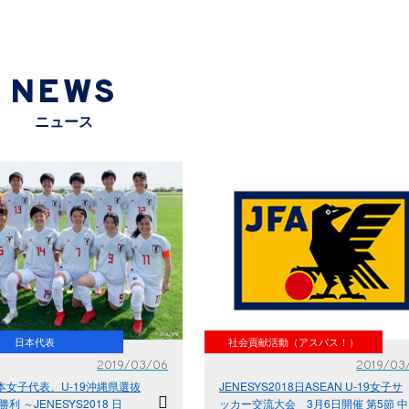
NEWS
ニュース
日本代表
社会貢献活動（アスパス！）
2019/03/06
2019/03
日本女子代表、U-19沖縄県選抜
JENESYS2018日ASEAN U-19女子サ
勝利 ～JENESYS2018 日
ッカー交流大会 3月6日開催 第5節 中