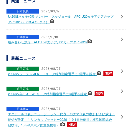
関連ニュース
日本代表
2026/03/17
U-20日本女子代表 メンバー・スケジュール AFC U20女子アジアカップ
タイ2026（3.23-4.19 タイ）
日本代表
2025/11/10
組み合わせ決定 AFC U20女子アジアカップタイ2026
最新ニュース
選手育成
2026/08/07
2026/27シーズン JFA・Ｊリーグ特別指定選手に9選手を認定
選手育成
2026/08/07
2026/27年JFA・WEリーグ特別指定選手に3選手を認定
日本代表
2026/08/07
エクアドル代表、ニュージーランド代表、パナマ代表の参加および放送／
配信が決定 キリンカップサッカー2026（10.1＠神奈川／横浜国際総合
競技場、10.5＠東京／国立競技場）