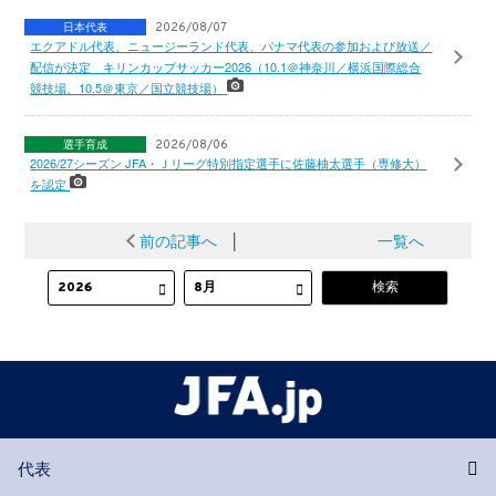
日本代表
2026/08/07
エクアドル代表、ニュージーランド代表、パナマ代表の参加および放送／
配信が決定 キリンカップサッカー2026（10.1＠神奈川／横浜国際総合
競技場、10.5＠東京／国立競技場）
選手育成
2026/08/06
2026/27シーズン JFA・Ｊリーグ特別指定選手に佐藤柚太選手（専修大）
を認定
前の記事へ
│
一覧へ
代表