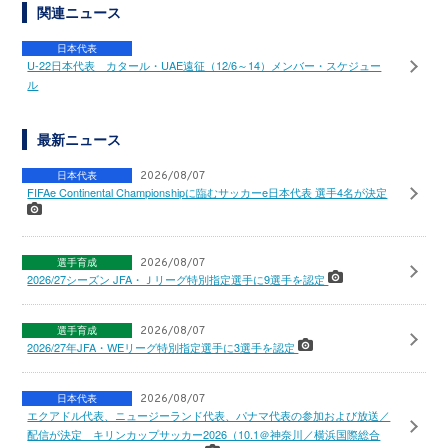
関連ニュース
日本代表
U-22日本代表 カタール・UAE遠征（12/6～14）メンバー・スケジュー
ル
最新ニュース
日本代表
2026/08/07
FIFAe Continental Championshipに臨むサッカーe日本代表 選手4名が決定
選手育成
2026/08/07
2026/27シーズン JFA・Ｊリーグ特別指定選手に9選手を認定
選手育成
2026/08/07
2026/27年JFA・WEリーグ特別指定選手に3選手を認定
日本代表
2026/08/07
エクアドル代表、ニュージーランド代表、パナマ代表の参加および放送／
配信が決定 キリンカップサッカー2026（10.1＠神奈川／横浜国際総合