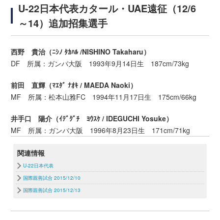
U-22日本代表カタール・UAE遠征（12/6
～14）追加招集選手
西野 貴治（ﾆｼﾉ ﾀｶﾊﾙ /NISHINO Takaharu）
DF 所属：ガンバ大阪 1993年9月14日生 187cm/73kg
前田 直輝（ﾏｴﾀﾞ ﾅｵｷ / MAEDA Naoki）
MF 所属：松本山雅FC 1994年11月17日生 175cm/66kg
井手口 陽介（ｲﾃﾞｸﾞﾁ ﾖｳｽｹ / IDEGUCHI Yosuke）
MF 所属：ガンバ大阪 1996年8月23日生 171cm/71kg
関連情報
U-22日本代表
国際親善試合 2015/12/10
国際親善試合 2015/12/13