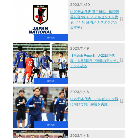
2023/11/20
U-22日本代表 選手離脱 国際親
善試合 vs. U-22アルゼンチン代
表（11.18 静岡／IAIスタジアム
日本平）
日本代表
2023/11/19
【Match Report】U-22日本代
表、大量5得点で強豪のアルゼン
チンを破る
日本代表
2023/11/18
U-22日本代表、アルゼンチン戦
に向けて前日練習を実施
日本代表
2023/11/18