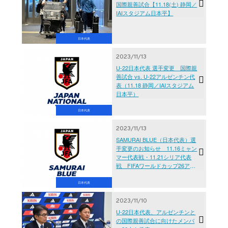
国際親善試合【11.18(土) 静岡／
IAIスタジアム日本平】
日本代表
2023/11/13
U-22日本代表 選手変更 国際親
善試合 vs. U-22アルゼンチン代
表（11.18 静岡／IAIスタジアム
日本平）
日本代表
2023/11/13
SAMURAI BLUE（日本代表）選
手変更のお知らせ 11.16ミャン
マー代表戦・11.21シリア代表
戦 FIFAワールドカップ26アジ
ア2次予選 兼 AFCアジアカップ
サウジアラビア2027予選
日本代表
2023/11/10
U-22日本代表、アルゼンチンと
の国際親善試合に向けたメンバ