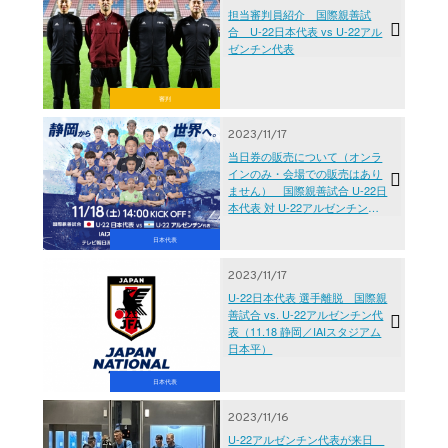
担当審判員紹介 国際親善試
合 U-22日本代表 vs U-22アル
ゼンチン代表
審判
2023/11/17
当日券の販売について（オンラ
インのみ・会場での販売はあり
ません） 国際親善試合 U-22日
本代表 対 U-22アルゼンチン代
表【11.18(土)＠静岡／IAIスタジ
アム日本平】
日本代表
2023/11/17
U-22日本代表 選手離脱 国際親
善試合 vs. U-22アルゼンチン代
表（11.18 静岡／IAIスタジアム
日本平）
日本代表
2023/11/16
U-22アルゼンチン代表が来日