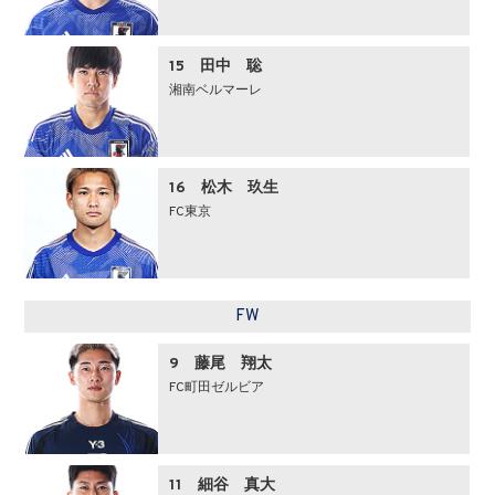
15 田中 聡
湘南ベルマーレ
16 松木 玖生
FC東京
FW
9 藤尾 翔太
FC町田ゼルビア
11 細谷 真大