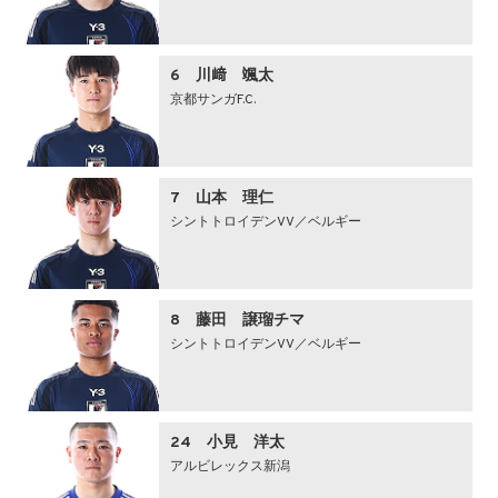
6 川﨑 颯太
京都サンガF.C.
7 山本 理仁
シントトロイデンVV／ベルギー
8 藤田 譲瑠チマ
シントトロイデンVV／ベルギー
24 小見 洋太
アルビレックス新潟