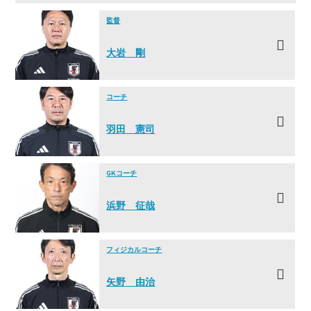
監督
大岩 剛
コーチ
羽田 憲司
GKコーチ
浜野 征哉
フィジカルコーチ
矢野 由治