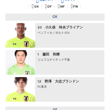
招集メンバー
スタッフ
GK
DF
MF
FW
GK
23 小久保 玲央ブライアン
ベンフィカ／ポルトガル
1 藤田 和輝
ジェフユナイテッド千葉
12 野澤 大志ブランドン
FC東京