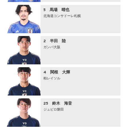
5 馬場 晴也
北海道コンサドーレ札幌
2 半田 陸
ガンバ大阪
4 関根 大輝
柏レイソル
25 鈴木 海音
ジュビロ磐田