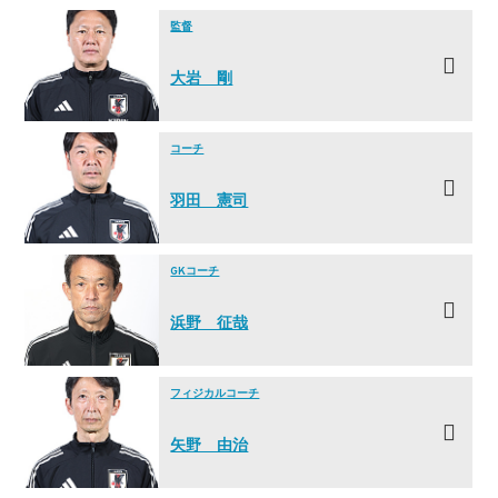
監督
大岩 剛
コーチ
羽田 憲司
GKコーチ
浜野 征哉
フィジカルコーチ
矢野 由治