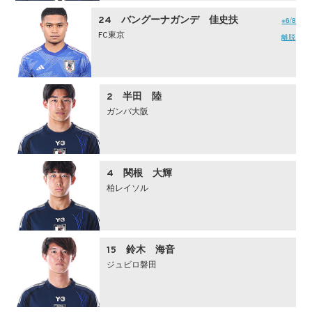
24 バングーナガンデ 佳史扶
※6/8
FC東京
離脱
2 半田 陸
ガンバ大阪
4 関根 大輝
柏レイソル
15 鈴木 海音
ジュビロ磐田