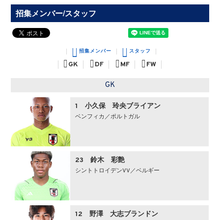
招集メンバー/スタッフ
招集メンバー
スタッフ
GK
DF
MF
FW
GK
1 小久保 玲央ブライアン
ベンフィカ／ポルトガル
23 鈴木 彩艶
シントトロイデンVV／ベルギー
12 野澤 大志ブランドン