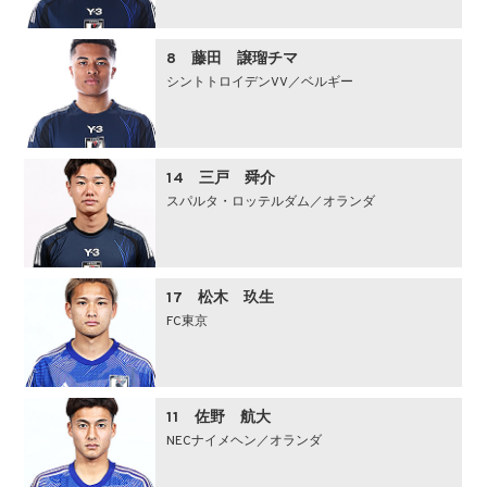
8 藤田 譲瑠チマ
シントトロイデンVV／ベルギー
14 三戸 舜介
スパルタ・ロッテルダム／オランダ
17 松木 玖生
FC東京
11 佐野 航大
NECナイメヘン／オランダ