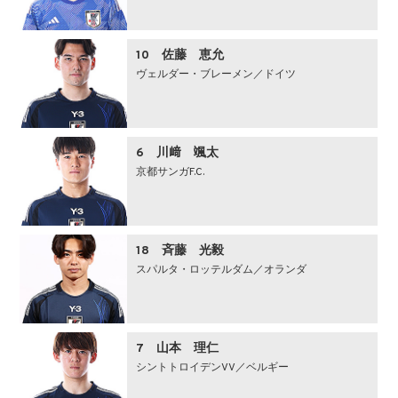
10 佐藤 恵允
ヴェルダー・ブレーメン／ドイツ
6 川﨑 颯太
京都サンガF.C.
18 斉藤 光毅
スパルタ・ロッテルダム／オランダ
7 山本 理仁
シントトロイデンVV／ベルギー