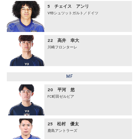
5 チェイス アンリ
VfBシュツットガルト／ドイツ
22 高井 幸大
川崎フロンターレ
MF
20 平河 悠
FC町田ゼルビア
25 松村 優太
鹿島アントラーズ