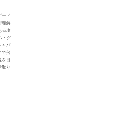
ピード
術理解
ある攻
ム・グ
ジャパ
力で努
還を目
意取り