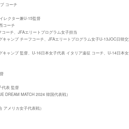
ブ コーチ
MYダイレクター兼U-15監督
関西コーチ
ーフコーチ、JFAエリートプログラム女子担当
ングキャンプ チーフコーチ、JFAエリートプログラム女子U-13JOC日韓交
ングキャンプ 監督、U-16日本女子代表 イタリア遠征 コーチ、U-14日本
監督
子代表 監督
 DREAM MATCH 2024 韓国代表戦）
合 アメリカ女子代表戦）