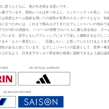
栄に思うとともに、身が引き締まる思いです。
を遂げています。競技レベルは年々向上し、インテンシティが高く、ス
では高度なチーム戦術を用いての攻防が世界のスタンダードとなり、戦
点に立つためには、これまで積み上げてきたなでしこジャパンの強みで
守での1対1の局面や、一つ一つの球際でのバトルに勝ち切る強さ、チー
じています。攻守ともにアグレッシブにタフで逞しく躍動するなでしこ
さまが「もう一度見たい」、「応援したい」と思っていただけるよう全
能性があると信じています。なでしこジャパンの監督として、世界一奪
り上がるよう、日本女子サッカー界全体の発展に貢献できるよう誠心誠
RTNER
JFA OFFICIAL
SUPPLIER
JFA MAJOR PARTNER