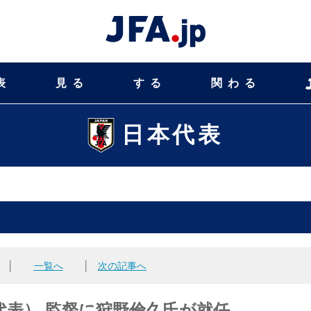
表
見る
する
関わる
日本代表
│
一覧へ
│
次の記事へ
表） 監督に狩野倫久氏が就任