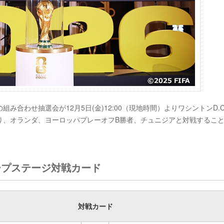
6の組み合わせ抽選会が12月5日(金)12:00（現地時間）よりワシントンD.
Fに入り、オランダ、ヨーロッパプレーオフB勝者、チュニジアと対戦するこ
ループステージ対戦カード
対戦カード