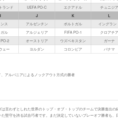
トランド
UEFA PO-C
エクアドル
チュニジ
I
J
K
L
ランス
アルゼンチン
ポルトガル
イングラン
ネガル
アルジェリア
FIFA PO-1
クロアチ
 PO-2
オーストリア
ウズベキスタン
ガーナ
ウェー
ヨルダン
コロンビア
パナマ
ランド、アルバニアによるノックアウト方式の勝者
ダは言わずとしれた世界のトップ・オブ・トップのチームで決勝進出の
いた堅守を誇る試合巧者です。まだ決定していないプレーオフ勝者も、