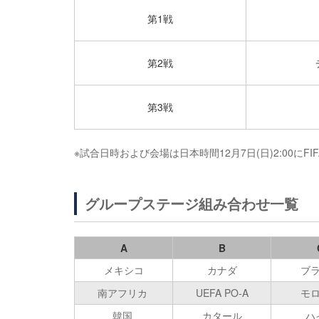
第1戦
第2戦
第3戦
※試合日時および会場は日本時間12月7日(日)2:00にF
グループステージ組み合わせ一覧
A
B
メキシコ
カナダ
ブ
南アフリカ
UEFA PO-A
モ
韓国
カタール
ハ