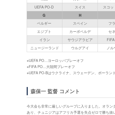
UEFA PO-D
スイス
スコッ
G
H
ベルギー
スペイン
フ
エジプト
カーボベルデ
セ
イラン
サウジアラビア
FIFA
ニュージーランド
ウルグアイ
ノル
※UEFA PO…ヨーロッパプレーオフ
※FIFA PO…大陸間プレーオフ
※UEFA PO-Bはウクライナ、スウェーデン、ポー
森保一 監督 コメント
今大会も非常に厳しいグループに入りました。オラン
あり、チュニジアはアフリカ予選を失点ゼロで勝ち抜