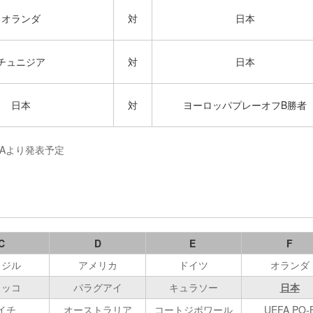
オランダ
対
日本
チュニジア
対
日本
日本
対
ヨーロッパプレーオフB勝者
IFAより発表予定
C
D
E
F
ラジル
アメリカ
ドイツ
オランダ
ロッコ
パラグアイ
キュラソー
日本
イチ
オーストラリア
コートジボワール
UEFA PO-