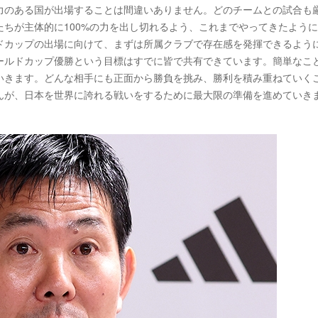
力のある国が出場することは間違いありません。どのチームとの試合も
ちが主体的に100%の力を出し切れるよう、これまでやってきたよう
ドカップの出場に向けて、まずは所属クラブで存在感を発揮できるよう
ールドカップ優勝という目標はすでに皆で共有できています。簡単なこ
いきます。どんな相手にも正面から勝負を挑み、勝利を積み重ねていく
んが、日本を世界に誇れる戦いをするために最大限の準備を進めていき