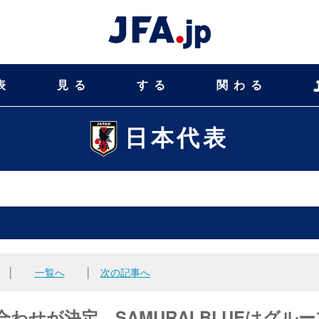
表
見る
する
関わる
日本代表
│
一覧へ
│
次の記事へ
合わせが決定 SAMURAI BLUEはグルー