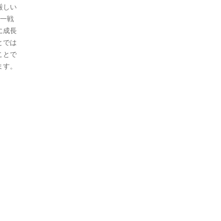
厳しい
に一戦
に成長
とでは
ことで
ます。