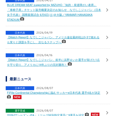
日本代表
2026/04/21
BLUE DREAM SEAT supported by MIZUHO「知的・発達障がい者席」
「車椅子席」チケット販売概要決定のお知らせ なでしこジャパン（日本
女子代表） 国際親善試合 6月6日(土)＠大阪／YANMAR HANASAKA
STADIUM
日本代表
2026/04/19
【Match Report】なでしこジャパン、アメリカ遠征最終戦は0-3で敗れる
も実りと課題を手にし、次なるステップへ
日本代表
2026/04/16
【Match Report】なでしこジャパン、前半に浜野まいか選手が挙げた1点
を守り切り、アメリカに14年ぶりの完封勝利！
最新ニュース
日本代表
2026/08/07
FIFAe Continental Championshipに臨むサッカーe日本代表 選手4名が決定
選手育成
2026/08/07
2026/27シーズン JFA・Ｊリーグ特別指定選手に9選手を認定