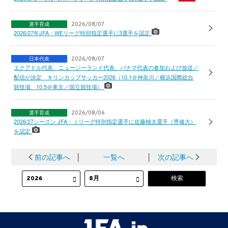
選手育成
2026/08/07
2026/27年JFA・WEリーグ特別指定選手に3選手を認定
日本代表
2026/08/07
エクアドル代表、ニュージーランド代表、パナマ代表の参加および放送／
配信が決定 キリンカップサッカー2026（10.1＠神奈川／横浜国際総合
競技場、10.5＠東京／国立競技場）
選手育成
2026/08/06
2026/27シーズン JFA・Ｊリーグ特別指定選手に佐藤柚太選手（専修大）
を認定
前の記事へ
│
一覧へ
│
次の記事へ