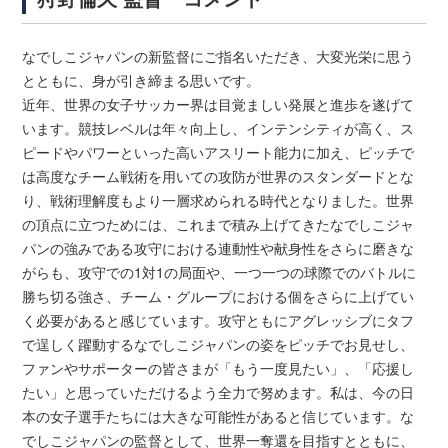
なでしこジャパンの新監督にご指名いただき、大変光栄に思う
とともに、身が引き締まる思いです。
近年、世界の女子サッカー界は目覚ましい発展と進歩を遂げて
います。競技レベルは年々向上し、インテンシティが高く、ス
ピードやパワーといった高いアスリート能力に加え、ピッチで
は高度なチーム戦術を用いての攻防が世界のスタンダードとな
り、戦術理解度もより一層求められる時代となりました。世界
の頂点に立つためには、これまで積み上げてきたなでしこジャ
パンの強みである攻守における連動性や献身性をさらに磨きな
がらも、攻守での1対1の局面や、一つ一つの球際でのバトルに
勝ち切る強さ、チーム・グループにおける個をさらに上げてい
く必要があると感じています。攻守ともにアグレッシブにタフ
で逞しく躍動するなでしこジャパンの姿をピッチでお見せし、
ファンやサポーターの皆さまが「もう一度見たい」、「応援し
たい」と思っていただけるよう全力で努めます。私は、今の日
本の女子選手たちには大きな可能性があると信じています。な
でしこジャパンの監督として、世界一奪還を目指すとともに、