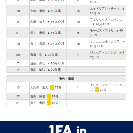
OUT
エイドリアン・チャマ
▲
18
大迫 勇也
▲
60分 IN
15
88分 IN
フェリックス・カトンゴ
2
内田 篤人
▼
66分 OUT
10
▼
90分 OUT
モーゼス・フィリ
▲
90
21
酒井 宏樹
▲
66分 IN
9
分 IN
エマニュエル・ムボラ
▼
10
香川 真司
▼
78分 OUT
18
93分 OUT
ジョセフ・ムソンダ
▲
9
20
齋藤 学
▲
78分 IN
4
3分 IN
7
遠藤 保仁
▼
90分 OUT
14
青山 敏弘
▲
90分 IN
警告・退場
クリストファー・カトン
13
大久保 嘉人
72分
11
ゴ
79分
22
吉田 麻也
82分
21
酒井 宏樹
86分