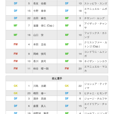
DF
5
長友 佑都
DF
13
ストッピラ・スンズ
エマニュエル・ムボ
DF
15
今野 泰幸
DF
18
ラ
DF
22
吉田 麻也
MF
3
チサンバ・ルング
アイザック・チャン
MF
7
遠藤 保仁 (Cap.)
MF
8
サ
フェリックス・カト
MF
16
山口 蛍
MF
10
ンゴ
クリストファー・カ
FW
4
本田 圭佑
MF
11
トンゴ (Cap.)
コンドワニ・ムトン
FW
9
岡崎 慎司
MF
14
ガ
FW
10
香川 真司
MF
19
ネイザン・シンカラ
エマニュエル・マユ
FW
11
柿谷 曜一朗
FW
20
カ
控え選手
ジョシュア・ティテ
GK
1
川島 永嗣
GK
22
ィマ
GK
23
権田 修一
DF
5
ヒチャニ・ヒモンデ
DF
3
酒井 高徳
DF
6
ジョージ・チルフヤ
エイドリアン・チャ
DF
6
森重 真人
DF
15
マ
DF
19
伊野波 雅彦
MF
4
ジョセフ・ムソンダ