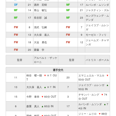
DF
21
酒井 宏樹
MF
17
ルバンボ・ムソンダ
MF
14
青山 敏弘
MF
21
ジャスティン・ズル
カンズウェンデ・ム
MF
17
長谷部 誠
MF
23
デンダ
ジェイコブ・ムレン
FW
8
清武 弘嗣
FW
7
ガ
FW
13
大久保 嘉人
FW
9
モーゼス・フィリ
ジェームズ・チャマ
FW
18
大迫 勇也
FW
12
ンガ
FW
20
齋藤 学
アルベルト・ザッケ
監督
監督
パトリス・ボーメル
ローニ
選手交代
柿谷 曜一朗
▼
ＨＴ OU
エマニュエル・マユカ
▼
11
20
T
53分 OUT
ジェイコブ・ムレンガ
▲
13
大久保 嘉人
▲
ＨＴ IN
7
53分 IN
チサンバ・ルング
▼
74
15
今野 泰幸
▼
60分 OUT
3
分 OUT
ルバンボ・ムソンダ
▲
7
6
森重 真人
▲
60分 IN
17
4分 IN
ジミー・ムリロ
▼
88分
9
岡崎 慎司
▼
60分 OUT
2