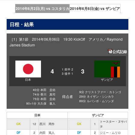
2014年6月2日(月) vs コスタリカ
2014年6月6日(金) vs ザンビア
日程・結果
［1］第1節 2014年06月06日 19:30 KickOff アメリカ／Raymond
James Stadium
公式記録
4
3
1
前半
2
3
後半
1
日本
ザンビア
40分 本田 圭佑
9分 クリストファー・カトンゴ
74分 香川 真司
得点者
29分 ネイザン・シンカラ
75分 本田 圭佑
89分 ルバンボ・ムソンダ
90+1分 大久保 嘉人
日本
ザンビア
トースター・ヌサバ
GK
12
西川 周作
GK
1
タ
DF
2
内田 篤人
DF
2
ジミー・ムリロ