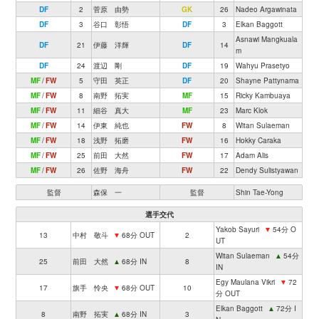
DF
2
菅原 由勢
GK
26
Nadeo Argawinata
DF
3
谷口 彰悟
DF
3
Elkan Baggott
Asnawi Mangkuala
DF
21
伊藤 洋輝
DF
14
m
DF
24
渡辺 剛
DF
19
Wahyu Prasetyo
MF
/
FW
5
守田 英正
DF
20
Shayne Pattynama
MF
/
FW
8
南野 拓実
MF
15
Ricky Kambuaya
MF
/
FW
11
細谷 真大
MF
23
Marc Klok
MF
/
FW
14
伊東 純也
FW
8
Witan Sulaeman
MF
/
FW
18
浅野 拓磨
FW
16
Hokky Caraka
MF
/
FW
25
前田 大然
FW
17
Adam Alis
MF
/
FW
26
佐野 海舟
FW
22
Dendy Sulistyawan
監督
森保 一
監督
Shin Tae-Yong
選手交代
Yakob Sayuri
▼
54分 O
13
中村 敬斗
▼
68分 OUT
2
UT
Witan Sulaeman
▲
54分
25
前田 大然
▲
68分 IN
8
IN
Egy Maulana Vikri
▼
72
17
旗手 怜央
▼
68分 OUT
10
分 OUT
Elkan Baggott
▲
72分 I
8
南野 拓実
▲
68分 IN
3