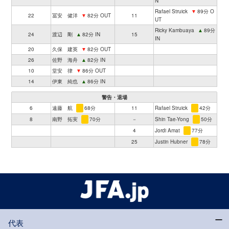
N
Rafael Struick
▼
89分 O
22
冨安 健洋
▼
82分 OUT
11
UT
Ricky Kambuaya
▲
89分
24
渡辺 剛
▲
82分 IN
15
IN
20
久保 建英
▼
82分 OUT
26
佐野 海舟
▲
82分 IN
10
堂安 律
▼
86分 OUT
14
伊東 純也
▲
86分 IN
警告・退場
6
遠藤 航
68分
11
Rafael Struick
42分
8
南野 拓実
70分
－
Shin Tae-Yong
50分
4
Jordi Amat
77分
25
Justin Hubner
78分
代表