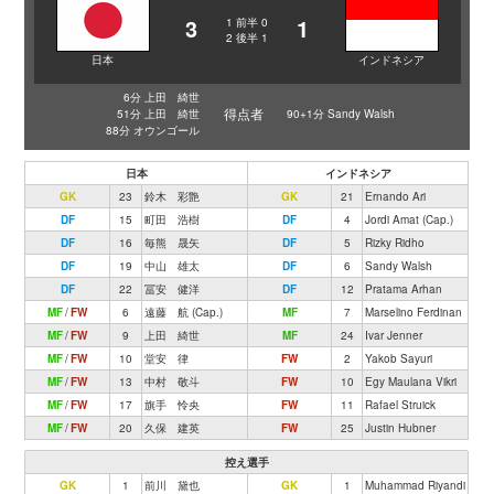
3
1
1
前半
0
2
後半
1
日本
インドネシア
6分 上田 綺世
得点者
51分 上田 綺世
90+1分 Sandy Walsh
88分 オウンゴール
日本
インドネシア
GK
23
鈴木 彩艶
GK
21
Ernando Ari
DF
15
町田 浩樹
DF
4
Jordi Amat (Cap.)
DF
16
毎熊 晟矢
DF
5
Rizky Ridho
DF
19
中山 雄太
DF
6
Sandy Walsh
DF
22
冨安 健洋
DF
12
Pratama Arhan
MF
/
FW
6
遠藤 航 (Cap.)
MF
7
Marselino Ferdinan
MF
/
FW
9
上田 綺世
MF
24
Ivar Jenner
MF
/
FW
10
堂安 律
FW
2
Yakob Sayuri
MF
/
FW
13
中村 敬斗
FW
10
Egy Maulana Vikri
MF
/
FW
17
旗手 怜央
FW
11
Rafael Struick
MF
/
FW
20
久保 建英
FW
25
Justin Hubner
控え選手
GK
1
前川 黛也
GK
1
Muhammad Riyandi