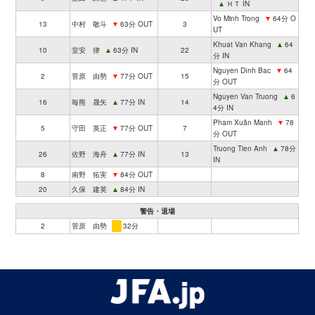
▲
ＨＴ IN
Vo Minh Trong
▼
64分 O
13
中村 敬斗
▼
63分 OUT
3
UT
Khuat Van Khang
▲
64
10
堂安 律
▲
63分 IN
22
分 IN
Nguyen Dình Bac
▼
64
2
菅原 由勢
▼
77分 OUT
15
分 OUT
Nguyen Van Truong
▲
6
16
毎熊 晟矢
▲
77分 IN
14
4分 IN
Pham Xuân Manh
▼
78
5
守田 英正
▼
77分 OUT
7
分 OUT
Truong Tien Anh
▲
78分
26
佐野 海舟
▲
77分 IN
13
IN
8
南野 拓実
▼
84分 OUT
20
久保 建英
▲
84分 IN
警告・退場
2
菅原 由勢
32分