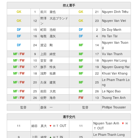
控え選手
GK
1
前川 黛也
GK
21
Nguyen Dình Triêu
野澤 大志ブランド
GK
12
GK
23
Nguyen Van Viet
ン
DF
15
町田 浩樹
DF
2
Do Duy Manh
DF
16
毎熊 晟矢
DF
4
Ho Tan Tài
Nguyen Van Truon
DF
24
渡辺 剛
MF
14
g
MF
/
FW
9
上田 綺世
MF
17
Vu Van Thanh
MF
/
FW
10
堂安 律
MF
18
Nguyen Hai Long
MF
/
FW
17
旗手 怜央
MF
19
Nguyen Quang Hai
MF
/
FW
18
浅野 拓磨
MF
22
Khuat Van Khang
Le Pham Thanh Lo
MF
/
FW
20
久保 建英
MF
25
ng
MF
/
FW
25
前田 大然
MF
26
Le Ngoc Bao
MF
/
FW
26
佐野 海舟
FW
13
Truong Tien Anh
監督
森保 一
監督
Phillipe Troussier
選手交代
Nguyen Tuan Anh
▼
Ｈ
11
細谷 真大
▼
ＨＴ OUT
11
Ｔ OUT
Le Pham Thanh Long
9
上田 綺世
▲
ＨＴ IN
25