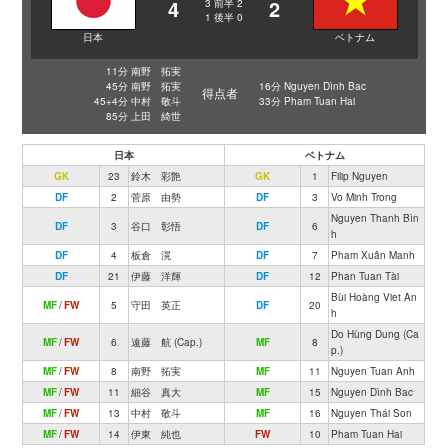
4
2
3
前半
2
1
後半
0
日本
ベトナム
11分 南野 拓実
45分 南野 拓実
16分 Nguyen Dình Bac
得点者
45+4分 中村 敬斗
33分 Pham Tuan Hai
85分 上田 綺世
日本
ベトナム
GK
23
鈴木 彩艶
GK
1
Filip Nguyen
DF
2
菅原 由勢
DF
3
Vo Minh Trong
Nguyen Thanh Bìn
DF
3
谷口 彰悟
DF
6
h
DF
4
板倉 滉
DF
7
Pham Xuân Manh
DF
21
伊藤 洋輝
DF
12
Phan Tuan Tài
Bùi Hoàng Viet An
MF
/
FW
5
守田 英正
DF
20
h
Do Hùng Dung (Ca
MF
/
FW
6
遠藤 航 (Cap.)
MF
8
p.)
MF
/
FW
8
南野 拓実
MF
11
Nguyen Tuan Anh
MF
/
FW
11
細谷 真大
MF
15
Nguyen Dình Bac
MF
/
FW
13
中村 敬斗
MF
16
Nguyen Thái Son
MF
/
FW
14
伊東 純也
FW
10
Pham Tuan Hai