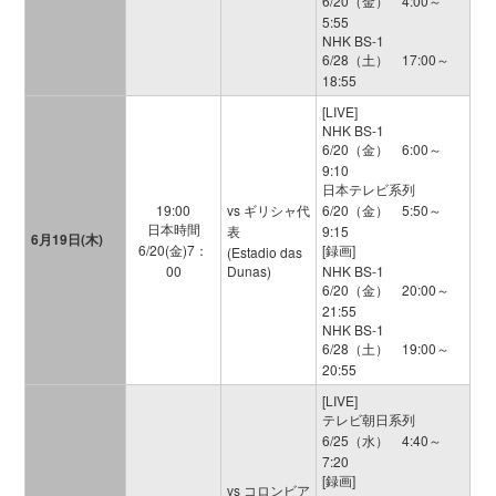
6/20（金） 4:00～
5:55
NHK BS-1
6/28（土） 17:00～
18:55
[LIVE]
NHK BS-1
6/20（金） 6:00～
9:10
日本テレビ系列
19:00
vs ギリシャ代
6/20（金） 5:50～
日本時間
表
9:15
6月19日(木)
6/20(金)7：
[録画]
(Estadio das
00
Dunas)
NHK BS-1
6/20（金） 20:00～
21:55
NHK BS-1
6/28（土） 19:00～
20:55
[LIVE]
テレビ朝日系列
6/25（水） 4:40～
7:20
[録画]
vs コロンビア