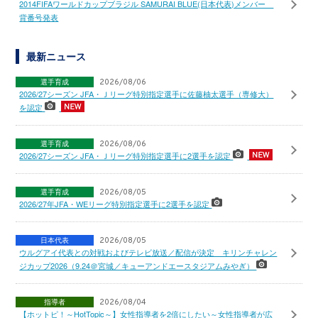
2014FIFAワールドカップブラジル SAMURAI BLUE(日本代表)メンバー
背番号発表
最新ニュース
選手育成
2026/08/06
2026/27シーズン JFA・Ｊリーグ特別指定選手に佐藤柚太選手（専修大）
を認定
選手育成
2026/08/06
2026/27シーズン JFA・Ｊリーグ特別指定選手に2選手を認定
選手育成
2026/08/05
2026/27年JFA・WEリーグ特別指定選手に2選手を認定
日本代表
2026/08/05
ウルグアイ代表との対戦およびテレビ放送／配信が決定 キリンチャレン
ジカップ2026（9.24＠宮城／キューアンドエースタジアムみやぎ）
指導者
2026/08/04
【ホットピ！～HotTopic～】女性指導者を2倍にしたい～女性指導者が広