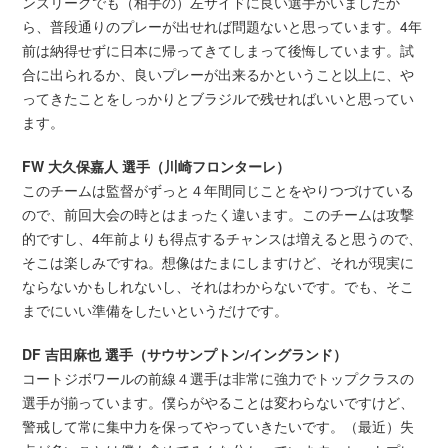
ンズリーグでも（相手の）左サイドに良い選手がいましたか
ら、普段通りのプレーが出せれば問題ないと思っています。4年
前は納得せずに日本に帰ってきてしまって後悔しています。試
合に出られるか、良いプレーが出来るかということ以上に、や
ってきたことをしっかりとブラジルで残せればいいと思ってい
ます。
FW 大久保嘉人 選手（川崎フロンターレ）
このチームは監督がずっと４年間同じことをやりつづけている
ので、前回大会の時とはまったく違います。このチームは攻撃
的ですし、4年前よりも得点するチャンスは増えると思うので、
そこは楽しみですね。想像はたまにしますけど、それが現実に
ならないかもしれないし、それはわからないです。でも、そこ
までにいい準備をしたいというだけです。
DF 吉田麻也 選手（サウサンプトン/イングランド）
コートジボワールの前線４選手は非常に強力でトップクラスの
選手が揃っています。僕らがやることは変わらないですけど、
警戒して常に集中力を保ってやっていきたいです。（最近）失