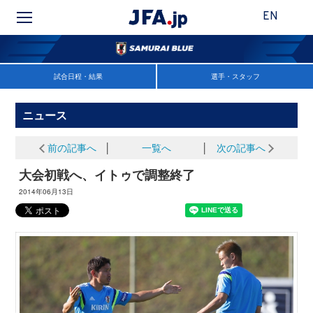
EN
試合日程・結果
選手・スタッフ
ニュース
前の記事へ
│
一覧へ
│
次の記事へ
大会初戦へ、イトゥで調整終了
2014年06月13日