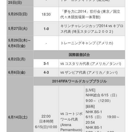
25日(日)
「夢を力に2014」壮行会 (東京／国立
5月25日(日)
18:30
代々木競技場第一体育館)
キリンチャレンジカップ2014 vs キプロ
5月27日(火)
1-0
ス代表 (埼玉スタジアム２００２)
5月29日(木)～
トレーニングキャンプ (アメリカ)
-
6月6日(金)
国際親善試合
6月2日(月)
3-1
vs コスタリカ代表 (アメリカ／タンパ)
6月6日(金)
4-3
vs ザンビア代表 (アメリカ／タンパ)
2014FIFAワールドカップブラジル
[LIVE]
NHK総合 6/15（日）
9:00～（12:00）
[録画]
NHK BS-1
vs コートジボ
22:00
6/15（日） 19:00～
6月14日(土)
ワール代表
日本時間
20:54
(Arena
6/15(日)10:00
NHK BS-1
Pernambuco)