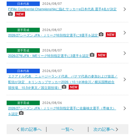
日本代表
2026/08/07
FIFAe Continental Championshipに臨むサッカーe日本代表 選手4名が決定
選手育成
2026/08/07
2026/27シーズン JFA・Ｊリーグ特別指定選手に9選手を認定
選手育成
2026/08/07
2026/27年JFA・WEリーグ特別指定選手に3選手を認定
日本代表
2026/08/07
エクアドル代表、ニュージーランド代表、パナマ代表の参加および放送／
配信が決定 キリンカップサッカー2026（10.1＠神奈川／横浜国際総合
競技場、10.5＠東京／国立競技場）
選手育成
2026/08/06
2026/27シーズン JFA・Ｊリーグ特別指定選手に佐藤柚太選手（専修大）
を認定
前の記事へ
│
一覧へ
│
次の記事へ