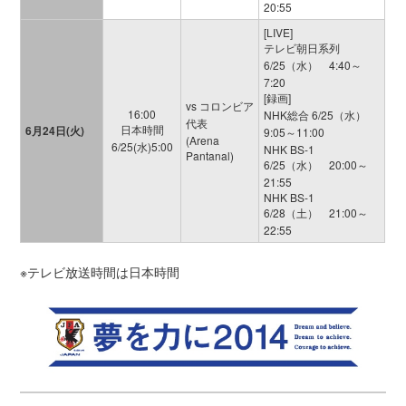
20:55
[LIVE]
テレビ朝日系列
6/25（水） 4:40～
7:20
[録画]
vs コロンビア
16:00
NHK総合 6/25（水）
代表
日本時間
6月24日(火)
9:05～11:00
(Arena
6/25(水)5:00
NHK BS-1
Pantanal)
6/25（水） 20:00～
21:55
NHK BS-1
6/28（土） 21:00～
22:55
※テレビ放送時間は日本時間