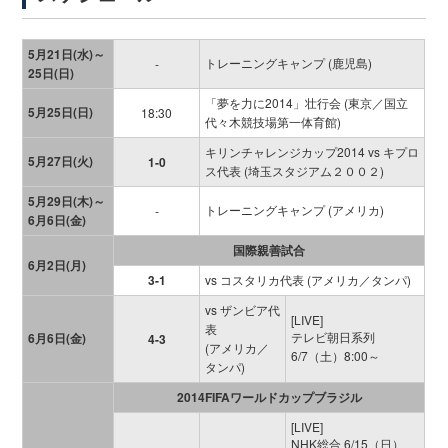
5月21日(水)～
トレーニングキャンプ (鹿児島)
-
25日(日)
「夢を力に2014」壮行会 (東京／国立
5月25日(日)
18:30
代々木競技場第一体育館)
キリンチャレンジカップ2014 vs キプロ
5月27日(火)
1-0
ス代表 (埼玉スタジアム２００２)
5月29日(木)～
トレーニングキャンプ (アメリカ)
-
6月6日(金)
国際親善試合
6月2日(月)
3-1
vs コスタリカ代表 (アメリカ／タンパ)
vs ザンビア代
[LIVE]
表
テレビ朝日系列
6月6日(金)
4-3
(アメリカ／
6/7（土）8:00～
タンパ)
2014FIFAワールドカップブラジル
[LIVE]
NHK総合 6/15（日）