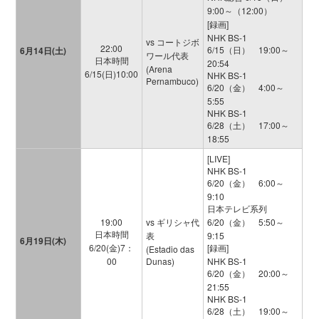
9:00～（12:00）
[録画]
NHK BS-1
vs コートジボ
22:00
6/15（日） 19:00～
6月14日(土)
ワール代表
日本時間
20:54
(Arena
6/15(日)10:00
NHK BS-1
Pernambuco)
6/20（金） 4:00～
5:55
NHK BS-1
6/28（土） 17:00～
18:55
[LIVE]
NHK BS-1
6/20（金） 6:00～
9:10
日本テレビ系列
19:00
vs ギリシャ代
6/20（金） 5:50～
日本時間
表
9:15
6月19日(木)
6/20(金)7：
[録画]
(Estadio das
00
Dunas)
NHK BS-1
6/20（金） 20:00～
21:55
NHK BS-1
6/28（土） 19:00～