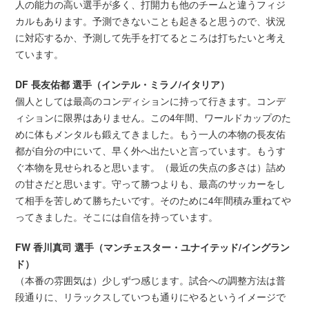
人の能力の高い選手が多く、打開力も他のチームと違うフィジ
カルもあります。予測できないことも起きると思うので、状況
に対応するか、予測して先手を打てるところは打ちたいと考え
ています。
DF 長友佑都 選手（インテル・ミラノ/イタリア）
個人としては最高のコンディションに持って行きます。コンデ
ィションに限界はありません。この4年間、ワールドカップのた
めに体もメンタルも鍛えてきました。もう一人の本物の長友佑
都が自分の中にいて、早く外へ出たいと言っています。もうす
ぐ本物を見せられると思います。（最近の失点の多さは）詰め
の甘さだと思います。守って勝つよりも、最高のサッカーをし
て相手を苦しめて勝ちたいです。そのために4年間積み重ねてや
ってきました。そこには自信を持っています。
FW 香川真司 選手（マンチェスター・ユナイテッド/イングラン
ド）
（本番の雰囲気は）少しずつ感じます。試合への調整方法は普
段通りに、リラックスしていつも通りにやるというイメージで